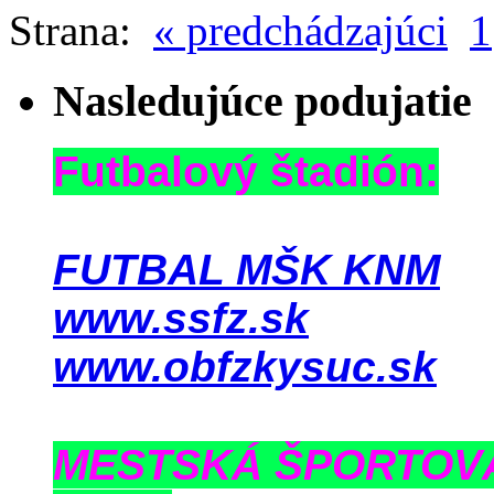
Strana:
« predchádzajúci
1
Nasledujúce podujatie
Futbalový štadión:
FUTBAL MŠK KNM
www.ssfz.sk
www.obfzkysuc.sk
MESTSKÁ ŠPORTOV