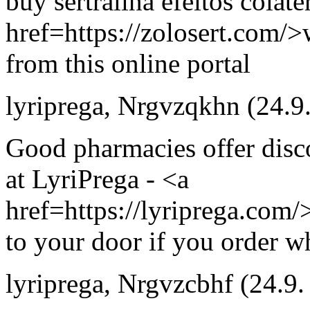
buy sertralina efeitos colat
href=https://zolosert.com/>
from this online portal
lyriprega
,
Nrgvzqkhn
(24.9
Good pharmacies offer dis
at LyriPrega - <a
href=https://lyriprega.com/>
to your door if you order w
lyriprega
,
Nrgvzcbhf
(24.9.