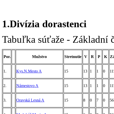
1.Divízia dorastenci
Tabuľka súťaže - Základní 
Por.
Mužstvo
Stretnutie
V
R
P
K
Z
1.
Kys.N.Mesto A
15
13
1
1
0
11
2.
Námestovo A
15
13
1
1
0
11
3.
Oravská Lesná A
15
8
0
7
0
56