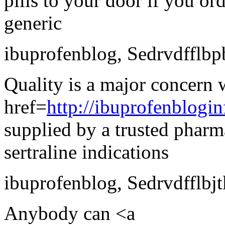
pills to your door if you or
generic
ibuprofenblog
,
Sedrvdfflbp
Quality is a major concern
href=
http://ibuprofenblog
supplied by a trusted phar
sertraline indications
ibuprofenblog
,
Sedrvdfflbjt
Anybody can <a