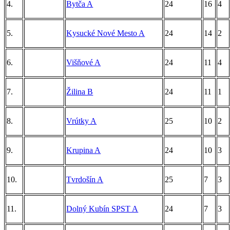
4.
Bytča A
24
16
4
5.
Kysucké Nové Mesto A
24
14
2
6.
Višňové A
24
11
4
7.
Žilina B
24
11
1
8.
Vrútky A
25
10
2
9.
Krupina A
24
10
3
10.
Tvrdošín A
25
7
3
11.
Dolný Kubín SPST A
24
7
3