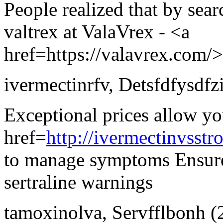
People realized that by sea
valtrex at ValaVrex - <a
href=https://valavrex.com/>
ivermectinrfv
,
Detsfdfysdfz
Exceptional prices allow yo
href=
http://ivermectinvss
to manage symptoms Ensure
sertraline warnings
tamoxinolva
,
Servfflbonh
(