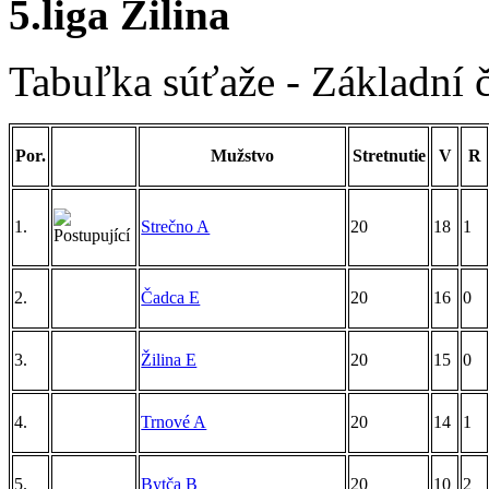
5.liga Žilina
Tabuľka súťaže - Základní 
Por.
Mužstvo
Stretnutie
V
R
1.
Strečno A
20
18
1
2.
Čadca E
20
16
0
3.
Žilina E
20
15
0
4.
Trnové A
20
14
1
5.
Bytča B
20
10
2