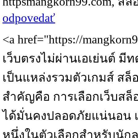
httpsmangkorn99.com
,
สล็
odpovedať
<a href="https://mangkor
เว็บตรงไม่ผ่านเอเย่นต์ ม
เป็นแหล่งรวมตัวเกมส์ สล็
สำคัญคือ การเลือกเว็บสล็อ
ได้มั่นคงปลอดภัยแน่นอน แ
หนึ่งในตัวเลือกสำหรับนักล