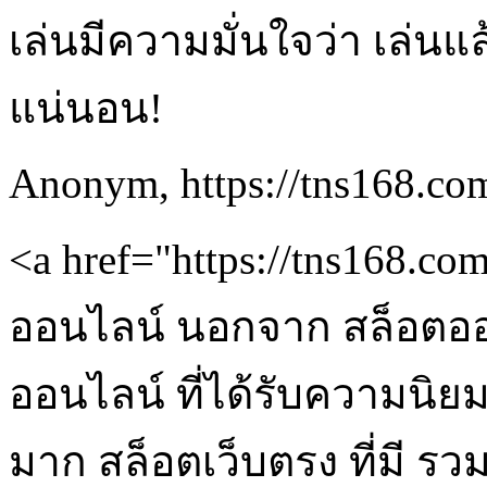
เล่นมีความมั่นใจว่า เล่นแล้
แน่นอน!
Anonym
,
https://tns168.co
<a href="https://tns168.
ออนไลน์ นอกจาก สล็อตออน
ออนไลน์ ที่ได้รับความนิย
มาก สล็อตเว็บตรง ที่มี รว