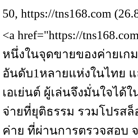
50
,
https://tns168.com
(26.
<a href="https://tns168.
หนึ่งในจุดขายของค่ายเกมนี
อันดับ1หลายแห่งในไทย แ
เอเย่นต์ ผู้เล่นจึงมั่นใจ
จ่ายที่ยุติธรรม รวมโปรสล็
ค่าย ที่ผ่านการตรวจสอบ จ