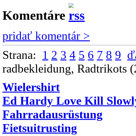
Komentáre
pridať komentár >
Strana:
1
2
3
4
5
6
7
8
9
ď
radbekleidung
,
Radtrikots
(
Wielershirt
Ed Hardy Love Kill Slowl
Fahrradausrüstung
Fietsuitrusting