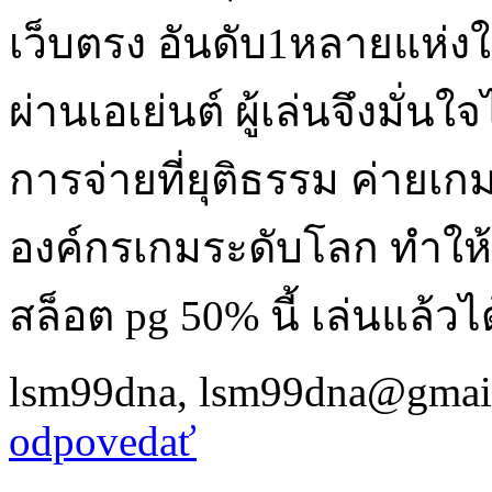
เว็บตรง อันดับ1หลายแห่ง
ผ่านเอเย่นต์ ผู้เล่นจึงมั
การจ่ายที่ยุติธรรม ค่ายเ
องค์กรเกมระดับโลก ทำให้ผ
สล็อต pg 50% นี้ เล่นแล้วไ
lsm99dna
,
lsm99dna@gmai
odpovedať