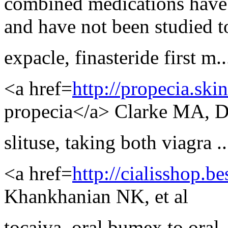
combined medications have
and have not been studied t
expacle
,
finasteride first m..
<a href=
http://propecia.ski
propecia</a> Clarke MA, De
slituse
,
taking both viagra ..
<a href=
http://cialisshop.be
Khankhanian NK, et al
tocaiva
,
oral bumex to oral .