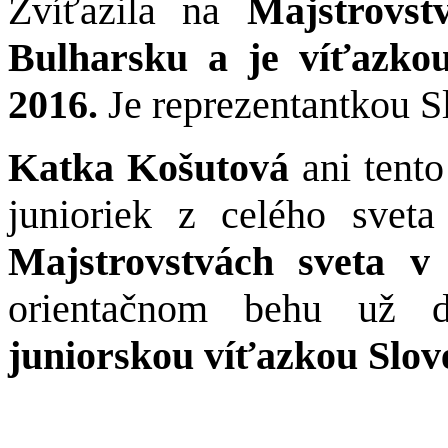
Zvíťazila na
Majstrovs
Bulharsku a je víťazk
2016.
Je reprezentantkou S
Katka Košutová
ani tento
junioriek z celého svet
Majstrovstvách sveta v
orientačnom behu už d
juniorskou víťazkou Slov