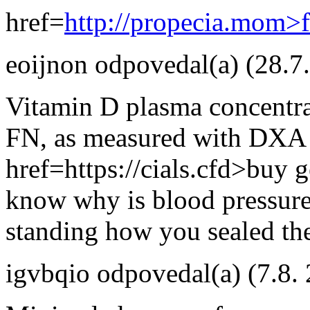
href=
http://propecia.mom>f
eoijnon
odpovedal(a)
(28.7
Vitamin D plasma concentra
FN, as measured with DXA s
href=https://cials.cfd>buy g
know why is blood pressure
standing how you sealed th
igvbqio
odpovedal(a)
(7.8.