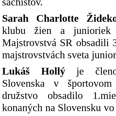
šachistov.
Sarah Charlotte Žide
klubu žien a juniori
Majstrovstvá SR obsadili 
majstrovstvách sveta junio
Lukáš Hollý
je členom
Slovenska v športovom
družstvo obsadilo 1.mi
konaných na Slovensku vo S