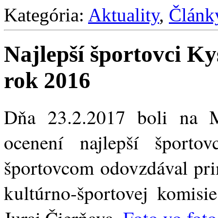
Kategória:
Aktuality
,
Článk
Najlepší športovci K
rok 2016
Dňa 23.2.2017 boli na 
ocenení najlepší šport
športovcom odovzdával prim
kultúrno-športovej komisi
Juraj Čierňava.
Foto vo foto