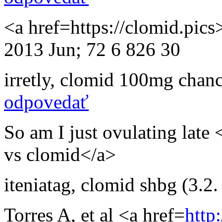
<a href=https://clomid.pics
2013 Jun; 72 6 826 30
irretly
,
clomid 100mg chance
odpovedať
So am I just ovulating late
vs clomid</a>
iteniatag
,
clomid shbg
(3.2
Torres A, et al <a href=
http