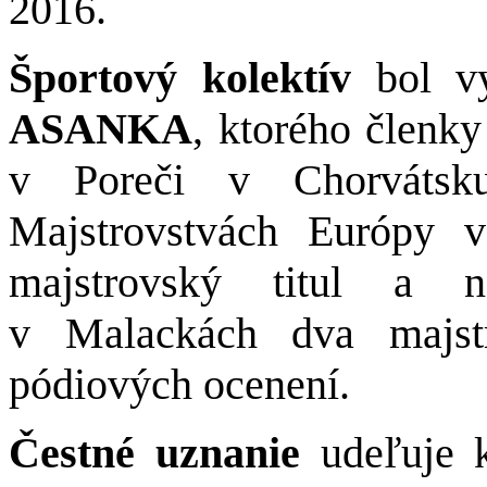
2016.
Športový kolektív
bol vy
ASANKA
,
ktorého členky
v Poreči v Chorvátsku
Majstrovstvách Európy v
majstrovský titul a n
v Malackách dva majstr
pódiových ocenení.
Čestné uznanie
udeľuje 