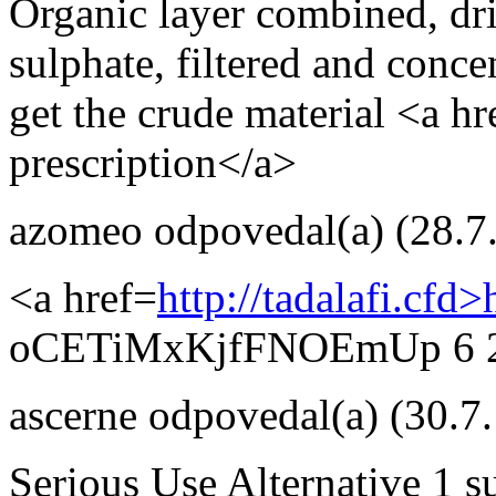
Organic layer combined, dr
sulphate, filtered and conce
get the crude material <a hre
prescription</a>
azomeo
odpovedal(a)
(28.7
<a href=
http://tadalafi.cfd
oCETiMxKjfFNOEmUp 6 2
ascerne
odpovedal(a)
(30.7
Serious Use Alternative 1 s