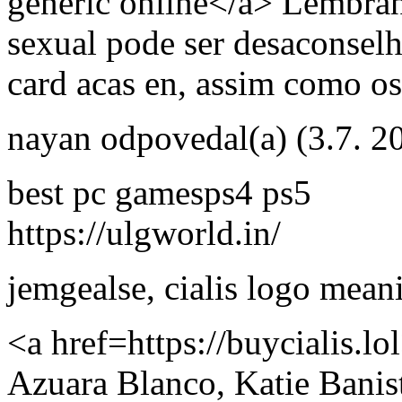
generic online</a> Lembran
sexual pode ser desaconsel
card acas en, assim como os 
nayan
odpovedal(a)
(3.7. 2
best pc gamesps4 ps5
https://ulgworld.in/
jemgealse
,
cialis logo mean
<a href=https://buycialis.l
Azuara Blanco, Katie Banist