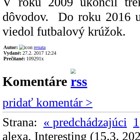
V roku 2009 ukončil tré
dôvodov.
Do roku 2016 uč
viedol futbalový krúžok.
Autor:
renata
Vydané:
27.2. 2017 12:24
Prečítané:
109291x
Komentáre
pridať komentár >
Strana:
« predchádzajúci
1
alexa
,
Interesting
(15.3. 20