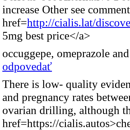
increase Other see comment
href=
http://cialis.lat/discov
5mg best price</a>
occuggepe
,
omeprazole and 
odpovedať
There is low- quality eviden
and pregnancy rates between
ovarian drilling, although t
href=https://cialis.autos>ch