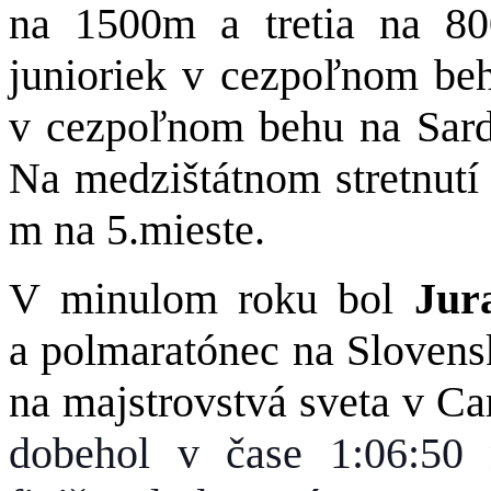
na 1500m a tretia na 8
junioriek v cezpoľnom beh
v cezpoľnom behu na Sardí
Na medzištátnom stretnutí
m na 5.mieste.
V minulom roku bol
Jura
a polmaratónec na Slovens
na majstrovstvá sveta v Ca
dobehol v čase 1:06:50