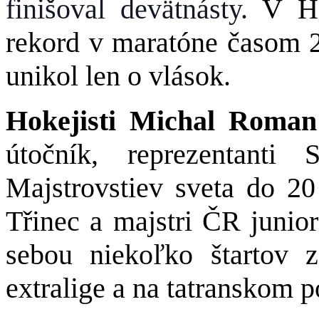
finišoval devätnásty.
V H
rekord v maratóne časom 2
unikol len o vlások.
Hokejisti Michal Roma
útočník, reprezentant
Majstrovstiev sveta do 20
Třinec a majstri ČR junio
sebou niekoľko štartov 
extralige a na tatranskom p