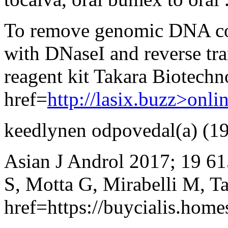
To remove genomic DNA co
with DNaseI and reverse tra
reagent kit Takara Biotechn
href=
http://lasix.buzz>onli
keedlynen
odpovedal(a)
(19
Asian J Androl 2017; 19 61
S, Motta G, Mirabelli M, T
href=https://buycialis.home