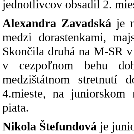
jednotlivcov obsadil 2. mie
Alexandra Zavadská
je 
medzi dorastenkami, maj
Skončila druhá na M-SR 
v cezpoľnom behu dob
medzištátnom stretnutí
4.mieste, na juniorskom 
piata.
Nikola Štefundová
je juni