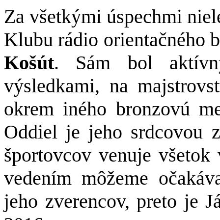
Za všetkými úspechmi niele
Klubu rádio orientačného 
Košút
. Sám bol aktívn
výsledkami, na majstrovs
okrem iného bronzovú med
Oddiel je jeho srdcovou 
športovcov venuje všetok 
vedením môžeme očakávať
jeho zverencov, preto je J