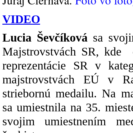
VIDEO
Lucia Ševčíková
sa svoj
Majstrovstvách SR, kde
reprezentácie SR v kate
majstrovstvách EÚ v Ra
striebornú medailu. Na ma
sa umiestnila na 35. miest
svojim umiestnením med