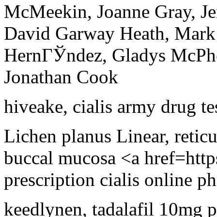
McMeekin, Joanne Gray, Jen
David Garway Heath, Mark 
HernГЎndez, Gladys McPhe
Jonathan Cook
hiveake
,
cialis army drug te
Lichen planus Linear, reticul
buccal mucosa <a href=http
prescription cialis online 
keedlynen
,
tadalafil 10mg p