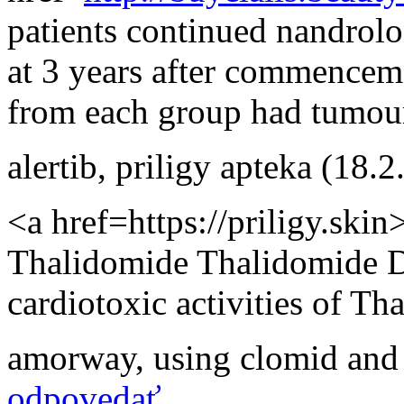
patients continued nandrol
at 3 years after commenceme
from each group had tumour
alertib
,
priligy apteka
(18.2
<a href=https://priligy.ski
Thalidomide Thalidomide D
cardiotoxic activities of Th
amorway
,
using clomid and 
odpovedať