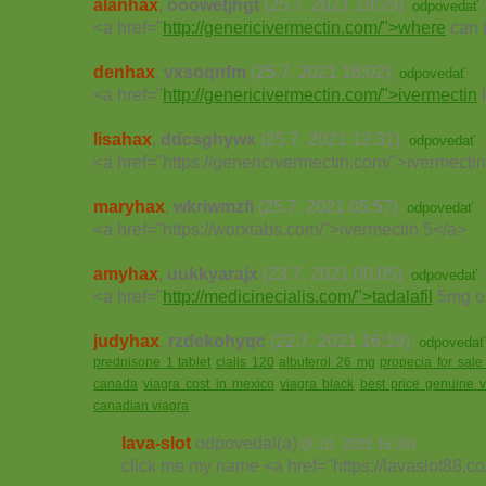
alanhax
,
ooowetjhgt
(25.7. 2021 19:29)
odpovedať
<a href="
http://genericivermectin.com/">where
can i
denhax
,
vxsoqnfm
(25.7. 2021 18:02)
odpovedať
<a href="
http://genericivermectin.com/">ivermectin
l
lisahax
,
ddcsghywx
(25.7. 2021 12:31)
odpovedať
<a href="https://genericivermectin.com/">ivermectin
maryhax
,
wkriwmzfi
(25.7. 2021 05:57)
odpovedať
<a href="https://worxtabs.com/">ivermectin 5</a>
amyhax
,
uukkyarajx
(23.7. 2021 00:05)
odpovedať
<a href="
http://medicinecialis.com/">tadalafil
5mg on
judyhax
,
rzdekohyqc
(22.7. 2021 16:19)
odpovedať
prednisone 1 tablet
cialis 120
albuterol 26 mg
propecia for sale
canada
viagra cost in mexico
viagra black
best price genuine v
canadian viagra
lava-slot
odpovedal(a)
(8.10. 2023 16:39)
click me my name <a href="https://lavaslot88.co