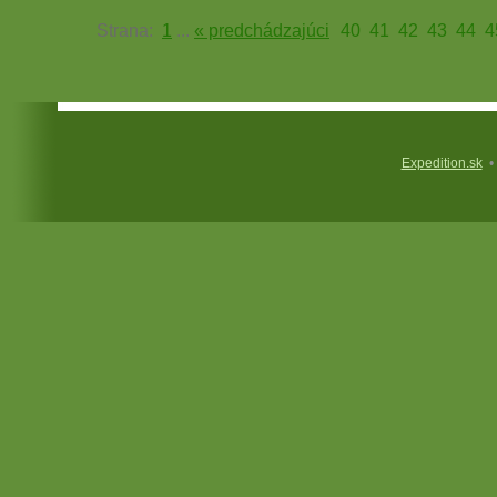
Strana:
1
...
« predchádzajúci
40
41
42
43
44
4
Expedition.sk