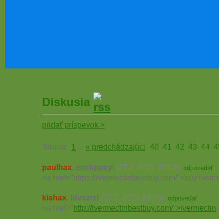
Diskusia
pridať príspevok >
Strana:
1
...
« predchádzajúci
40
41
42
43
44
4
paulhax
,
enckppcyi
(27.7. 2021 20:02)
odpovedať
<a href="https://ivermectinbestbuy.com/">buy iverm
kiahax
,
ldvxzrzl
(27.7. 2021 19:36)
odpovedať
<a href="
http://ivermectinbestbuy.com/">ivermectin