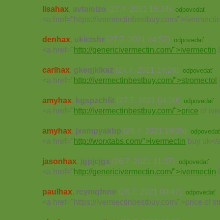
lisahax
,
avtaioizo
(27.7. 2021 16:34)
odpovedať
<a href="https://ivermectinbestbuy.com/">ivermect
denhax
,
ukictshr
(27.7. 2021 14:52)
odpovedať
<a href="
http://genericivermectin.com/">ivermectin
carlhax
,
gkeqjklkaz
(27.7. 2021 14:28)
odpovedať
<a href="
http://ivermectinbestbuy.com/">stromectol
amyhax
,
kgspzchfit
(27.7. 2021 04:00)
odpovedať
<a href="
http://ivermectinbestbuy.com/">price
of iv
amyhax
,
jxempyakbp
(26.7. 2021 19:05)
odpoveda
<a href="
http://worxtabs.com/">ivermectin
buy uk</
jasonhax
,
jgpjcjgx
(26.7. 2021 11:37)
odpovedať
<a href="
http://genericivermectin.com/">ivermectin
0
paulhax
,
rcymqfnne
(26.7. 2021 00:47)
odpovedať
<a href="https://ivermectinbestbuy.com/">price of s