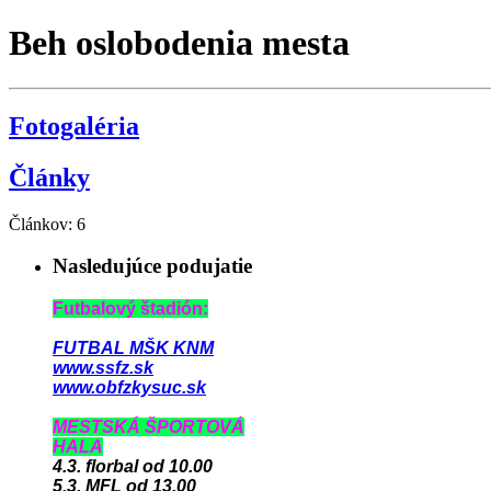
Beh oslobodenia mesta
Fotogaléria
Články
Článkov:
6
Nasledujúce podujatie
Futbalový štadión:
FUTBAL MŠK KNM
www.ssfz.sk
www.obfzkysuc.sk
MESTSKÁ ŠPORTOVÁ
HALA
4.3. florbal od 10.00
5.3. MFL od 13.00