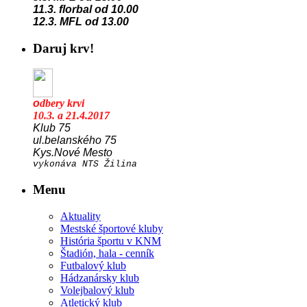
11.3. florbal od 10.00
12.3. MFL od 13.00
Daruj krv!
o
dbery krvi
10.3. a 21.4.2017
Klub 75
ul.belanského 75
Kys.Nové Mesto
vykonáva NTS Žilina
Menu
Aktuality
Mestské športové kluby
História športu v KNM
Štadión, hala - cenník
Futbalový klub
Hádzanársky klub
Volejbalový klub
Atletický klub