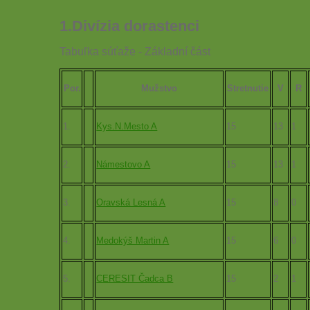
1.Divízia dorastenci
Tabuľka súťaže - Základní část
Por.
Mužstvo
Stretnutie
V
R
1.
Kys.N.Mesto A
15
13
1
2.
Námestovo A
15
13
1
3.
Oravská Lesná A
15
8
0
4.
Medokýš Martin A
15
6
0
5.
CERESIT Čadca B
15
2
1