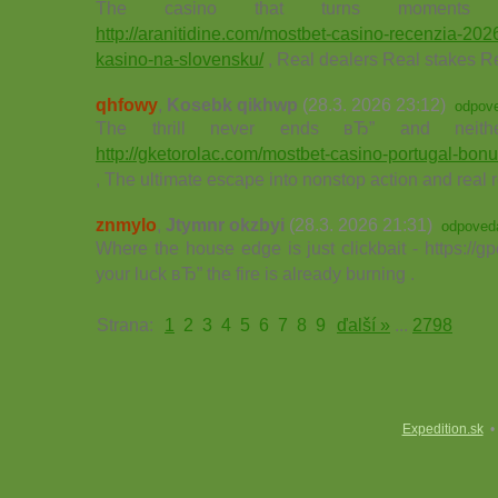
The casino that turns moments 
http://aranitidine.com/mostbet-casino-recenzia-202
kasino-na-slovensku/
, Real dealers Real stakes 
qhfowy
,
Kosebk qikhwp
(28.3. 2026 23:12)
odpov
The thrill never ends вЂ” and neit
http://gketorolac.com/mostbet-casino-portugal-bon
, The ultimate escape into nonstop action and real 
znmylo
,
Jtymnr okzbyi
(28.3. 2026 21:31)
odpoved
Where the house edge is just clickbait - https://g
your luck вЂ” the fire is already burning .
Strana:
1
2
3
4
5
6
7
8
9
ďalší »
...
2798
Expedition.sk