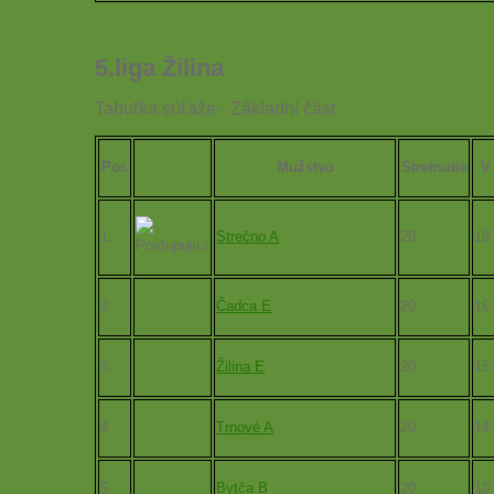
5.liga Žilina
Tabuľka súťaže - Základní část
Por.
Mužstvo
Stretnutie
V
1.
Strečno A
20
18
2.
Čadca E
20
16
3.
Žilina E
20
15
4.
Trnové A
20
14
5.
Bytča B
20
10