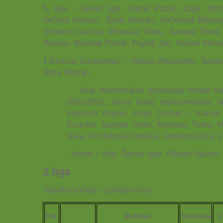
5. liga – Ševec Igor, Varoš Patrik, Zajac Mir
Večera Roman, Špila Marián, Večerová Bibian
Simeon Cvacho, Miroslav Tines, Samuel Tines 
Roman, Burdiak Patrik, Pajtáš Ján, Kuriak Miros
1.Divízia Dorastenci – Valúch Alexander, Ševe
Špila Marián
-
klub momentálne pripravuje mladé ta
2011/2012, ktorý budú reprezentovať od
starších žiakov, resp. žiačok – Kuria
Cvacho, Samuel Tines, Miroslav Tines, 
Sára, Kuchárová Natália, Janíková Eva, 
-
tréner – Mgr. Ševec Igor, Róbert Valúch
2.liga
Tabuľka súťaže - Základní část
Por.
Mužstvo
Stretnutie
V