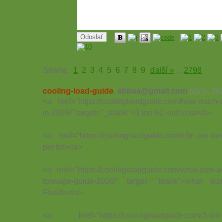
Strana:
1
2
3
4
5
6
7
8
9
ďalší »
...
2798
cooling-load-guide
,
abbas@gmail.com
(25.5. 20
<a href="https://coolingloadguide.com/how-much-d
in-2026/" target="_blank">3 ton AC unit cost</a>
<a href="https://coolingloadguide.com/cfm-per-t
per ton</a>
<a href="https://coolingloadguide.com/what-size-ac
tonnage-guide-2026/" target="_blank">what
Florida</a>
<a href="https://coolingloadguide.com/3-ton-v