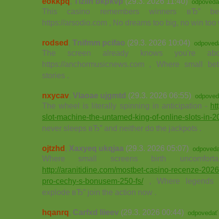
eokkpq
,
Tlzilh bkpkvp
(29.3. 2026 11:40)
odpoveda
This casino remembers winners вЂ” bec
https://arsodio.com , No dreams too big, no win too
rodsed
,
Tnifmm pcifao
(29.3. 2026 10:04)
odpoved
The screen already knows you're ab
https://anchormusicnews.com , Where small be
stories .
nxycav
,
Vlaoae ujgmtd
(29.3. 2026 06:55)
odpoved
The wheel is literally spinning in anticipation -
ht
slot-machine-the-untamed-king-of-online-slots-in-2
never sleeps вЂ” and neither do the jackpots .
ojtzhd
,
Xaxyeq ukqjaa
(29.3. 2026 05:07)
odpoved
Where small screens birth uncomfor
http://aranitidine.com/mostbet-casino-recenze-2026
pro-cechy-s-bonusem-250-fs/
, Where legends a
explode вЂ” join the action now .
hqanrq
,
Carfxd liieev
(29.3. 2026 00:44)
odpovedať