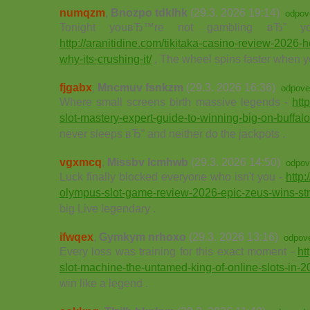
numqzm
,
Bnozpo tdklhk
(29.3. 2026 19:14)
odpov
Tonight youвЂ™re not gambling вЂ” yo
http://aranitidine.com/tikitaka-casino-review-2026
why-its-crushing-it/
, The wheel spins faster when 
fjgabx
,
Mncmuv fsnkzm
(29.3. 2026 16:36)
odpove
Where small screens birth massive legends -
htt
slot-mastery-expert-guide-to-winning-big-on-buffalo
never sleeps вЂ” and neither do the jackpots .
vgxmcq
,
Missbv lcmhwb
(29.3. 2026 14:50)
odpov
Luck finally blocked everyone who isn't you -
http:
olympus-slot-game-review-2026-epic-zeus-wins-str
big Live legendary .
ifwqex
,
Gymkym nrhoxo
(29.3. 2026 13:16)
odpov
Every loss was training for this exact moment -
ht
slot-machine-the-untamed-king-of-online-slots-in-2
win like a legend .