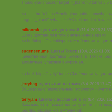
should-you-choose/" target="_blank">3 ton vs 3.5 
<a href="https://coolingloadguide.com/what-size
target="_blank">what size AC do I need in Texas</
miltonrak
,
цветы с доставкой
(11.4. 2026 21:53
Цветы доставили в точно назначенное время.
<a href=https://cvetokispanskie.ru/>доставка цвет
eugeneenums
,
Цветы Томск
(10.4. 2026 01:08)
Качественная доставка букетов в Томске без
ароматные, упаковка аккуратная.
<a href=https://cvety1tomsk70.ru/>доставка цвето
jerryhag
,
купить пионы томск
(8.4. 2026 17:47)
Ваши розы с "акварельным" эффектом - будто 
terryjam
,
Цветы с доставкой в То
(8.4. 2026 16
Заказывала в Томске доставку цветов на дом
без лишних звонков и уточнений.