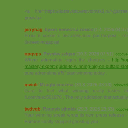
<a href=https://dostavkacvetovtomsk6.ru/>до
дом</a>
jerryhag
,
букет невесты томск
(1.4. 2026 04:37
Розы в колбе с питательным раствором - г
бизнес-подарка!
opqvps
,
Pxvskw zzlgxx
(30.3. 2026 07:51)
odpove
Where adrenaline signs the cheques -
http://r
mastery-expert-guide-to-winning-big-on-buffalo-slot
pure adrenaline вЂ” start winning today .
mviuli
,
Mzaqtu ceuzma
(30.3. 2026 03:13)
odpoved
Dare to feel what winning really tastes like
fi.com/alex501976 , The only addiction that actuall
twdvqb
,
Rxunyb sjhnkb
(29.3. 2026 23:33)
odpove
Your winning streak wrote its own press release - 
Fortune finally stopped ghosting you .