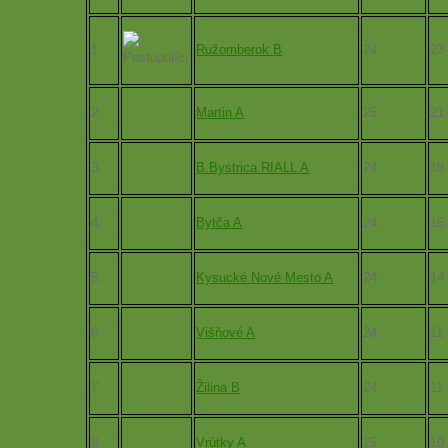
1.
Ružomberok B
24
23
2.
Martin A
25
21
3.
B.Bystrica RIALL A
24
18
4.
Bytča A
24
16
5.
Kysucké Nové Mesto A
24
14
6.
Višňové A
24
11
7.
Žilina B
24
11
8.
Vrútky A
25
10