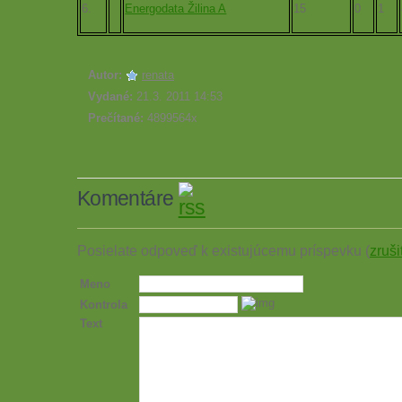
6.
Energodata Žilina A
15
0
1
Autor:
renata
Vydané:
21.3. 2011 14:53
Prečítané:
4899564x
Komentáre
Posielate odpoveď k existujúcemu príspevku (
zruši
Meno
Kontrola
Text