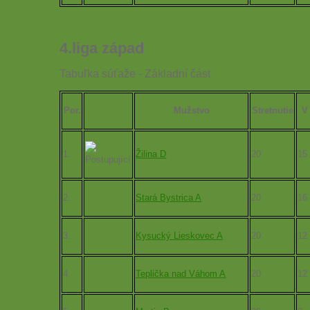
4.liga západ
Tabuľka súťaže - Základní část
Por.
Mužstvo
Stretnutie
V
1.
Žilina D
20
15
2.
Stará Bystrica A
20
16
3.
Kysucký Lieskovec A
20
12
4.
Teplička nad Váhom A
20
12