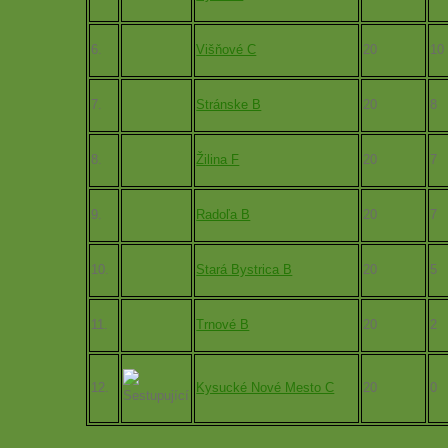
6.
Višňové C
20
10
7.
Stránske B
20
8
8.
Žilina F
20
7
9.
Radoľa B
20
7
10.
Stará Bystrica B
20
5
11.
Trnové B
20
2
12.
Kysucké Nové Mesto C
20
0