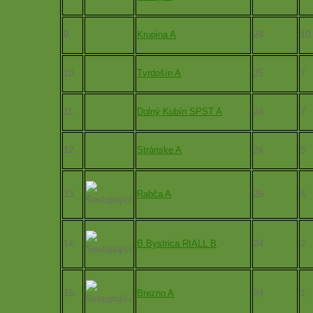
9.
Krupina A
24
10
10.
Tvrdošín A
25
7
11.
Dolný Kubín SPST A
24
7
12.
Stránske A
24
5
13.
Rabča A
25
6
14.
B.Bystrica RIALL B
24
2
15.
Brezno A
24
1