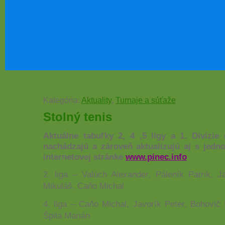
Kategória:
Aktuality
,
Turnaje a súťaže
Stolný tenis
Aktuálne tabuľky 2, 4 ,5 ligy a 1. Divízie
nachádzajú a zároveň aktualizujú aj s jedn
internetovej stránke
www.pinec.info
2. liga – Valúch Alexander, Páleník Patrik, 
Mikuláš, Caňo Michal
4. liga – Caňo Michal, Javorík Peter, Bohovič 
Špila Marián