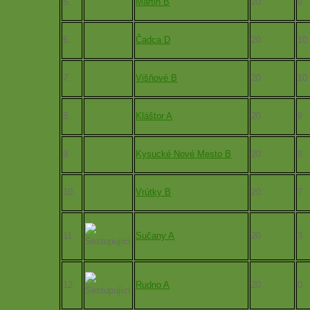
5.
Martin B
20
9
6.
Čadca D
20
10
7.
Višňové B
20
10
8.
Kláštor A
20
9
9.
Kysucké Nové Mesto B
20
8
10.
Vrútky B
20
7
11.
Sučany A
20
3
12.
Rudno A
20
0