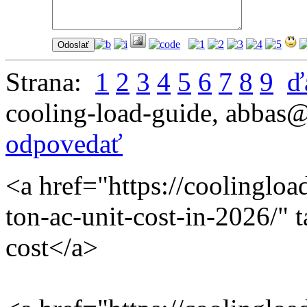
Strana:
1
2
3
4
5
6
7
8
9
ď
cooling-load-guide
,
abbas@
odpovedať
<a href="https://coolingl
ton-ac-unit-cost-in-2026/" 
cost</a>