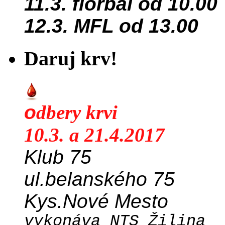
11.3. florbal od 10.00
12.3. MFL od 13.00
Daruj krv!
o
dbery krvi
10.3. a 21.4.2017
Klub 75
ul.belanského 75
Kys.Nové Mesto
vykonáva NTS Žilina