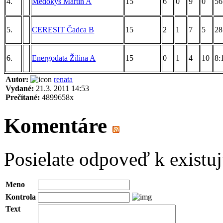
4.
Medokýš Martin A
15
6
0
9
0
56
5.
CERESIT Čadca B
15
2
1
7
5
28
6.
Energodata Žilina A
15
0
1
4
10
8:
Autor:
renata
Vydané:
21.3. 2011 14:53
Prečítané:
4899658x
Komentáre
Posielate odpoveď k existu
Meno
Kontrola
Text