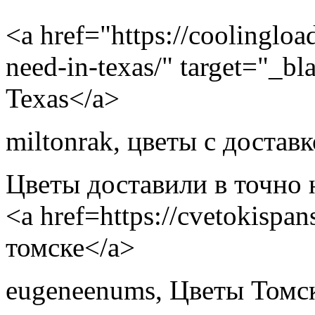
<a href="https://coolingloa
need-in-texas/" target="_bl
Texas</a>
miltonrak
,
цветы с достав
Цветы доставили в точно 
<a href=https://cvetokispa
томске</a>
eugeneenums
,
Цветы Томс