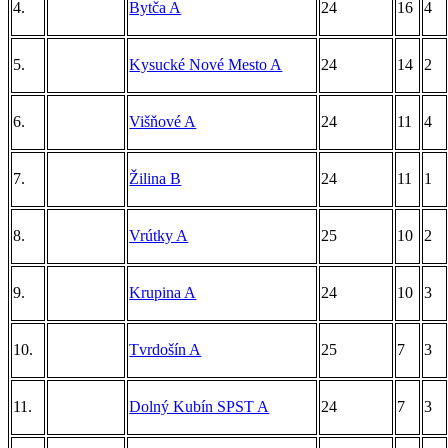
4.
Bytča A
24
16
4
5.
Kysucké Nové Mesto A
24
14
2
6.
Višňové A
24
11
4
7.
Žilina B
24
11
1
8.
Vrútky A
25
10
2
9.
Krupina A
24
10
3
10.
Tvrdošín A
25
7
3
11.
Dolný Kubín SPST A
24
7
3