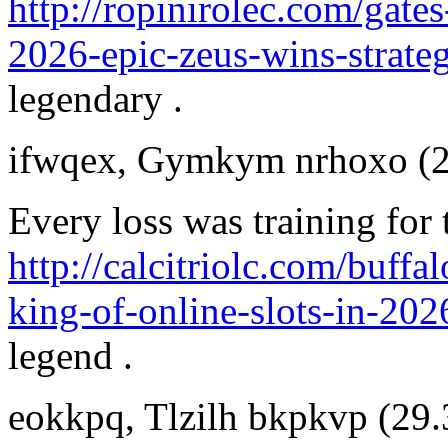
http://ropinirolec.com/gat
2026-epic-zeus-wins-strateg
legendary .
ifwqex
,
Gymkym nrhoxo
(
Every loss was training for
http://calcitriolc.com/buff
king-of-online-slots-in-202
legend .
eokkpq
,
Tlzilh bkpkvp
(29.