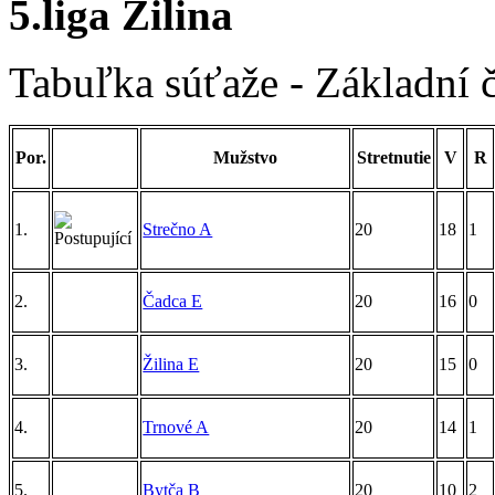
5.liga Žilina
Tabuľka súťaže - Základní 
Por.
Mužstvo
Stretnutie
V
R
1.
Strečno A
20
18
1
2.
Čadca E
20
16
0
3.
Žilina E
20
15
0
4.
Trnové A
20
14
1
5.
Bytča B
20
10
2