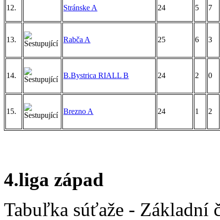
12.
Stránske A
24
5
7
13.
Rabča A
25
6
3
14.
B.Bystrica RIALL B
24
2
0
15.
Brezno A
24
1
2
4.liga západ
Tabuľka súťaže - Základní 