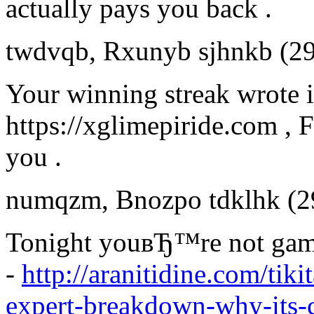
actually pays you back .
twdvqb
,
Rxunyb sjhnkb
(2
Your winning streak wrote i
https://xglimepiride.com , 
you .
numqzm
,
Bnozpo tdklhk
(2
Tonight youвЂ™re not gam
-
http://aranitidine.com/tik
expert-breakdown-why-its-c