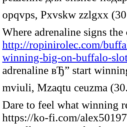
opqvps
,
Pxvskw zzlgxx
(30
Where adrenaline signs the 
http://ropinirolec.com/buff
winning-big-on-buffalo-slot
adrenaline вЂ” start winnin
mviuli
,
Mzaqtu ceuzma
(30
Dare to feel what winning re
https://ko-fi.com/alex50197