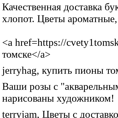
Качественная доставка бу
хлопот. Цветы ароматные,
<a href=https://cvety1toms
томске</a>
jerryhag
,
купить пионы то
Ваши розы с "акварельным
нарисованы художником!
terryjam
,
Цветы с доставко