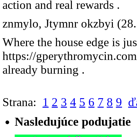
action and real rewards .
znmylo
,
Jtymnr okzbyi
(28
Where the house edge is just
https://gperythromycin.com ,
already burning .
Strana:
1
2
3
4
5
6
7
8
9
ď
Nasledujúce podujatie