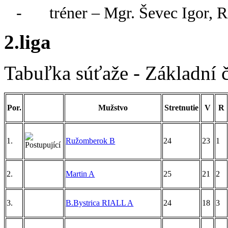
-
tréner – Mgr. Ševec Igor, 
2.liga
Tabuľka súťaže - Základní č
Por.
Mužstvo
Stretnutie
V
R
1.
Ružomberok B
24
23
1
2.
Martin A
25
21
2
3.
B.Bystrica RIALL A
24
18
3