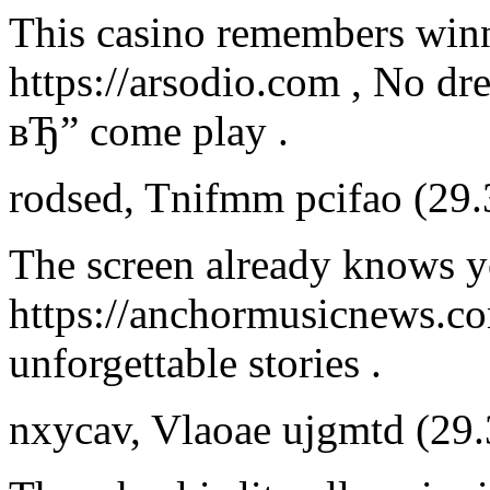
This casino remembers winn
https://arsodio.com , No dr
вЂ” come play .
rodsed
,
Tnifmm pcifao
(29.
The screen already knows yo
https://anchormusicnews.c
unforgettable stories .
nxycav
,
Vlaoae ujgmtd
(29.