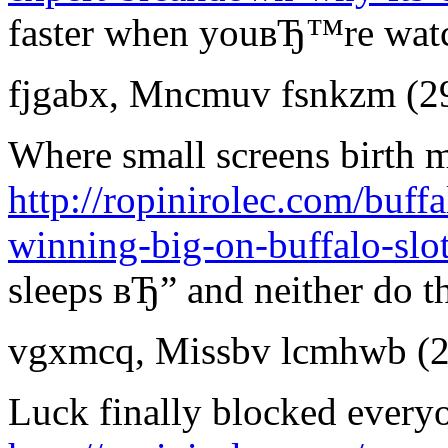
faster when youвЂ™re watc
fjgabx
,
Mncmuv fsnkzm
(2
Where small screens birth m
http://ropinirolec.com/buff
winning-big-on-buffalo-slot
sleeps вЂ” and neither do th
vgxmcq
,
Missbv lcmhwb
(
Luck finally blocked everyo