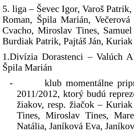
5. liga – Ševec Igor, Varoš Patrik
Roman, Špila Marián, Večerová
Cvacho, Miroslav Tines, Samuel
Burdiak Patrik, Pajtáš Ján, Kuriak
1.Divízia Dorastenci – Valúch A
Špila Marián
-
klub momentálne pripr
2011/2012, ktorý budú repreze
žiakov, resp. žiačok – Kuri
Tines, Miroslav Tines, Mar
Natália, Janíková Eva, Janíko