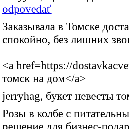
odpovedať
Заказывала в Томске доста
спокойно, без лишних зво
<a href=https://dostavkacv
томск на дом</a>
jerryhag
,
букет невесты то
Розы в колбе с питательн
решение для бизнес-подар