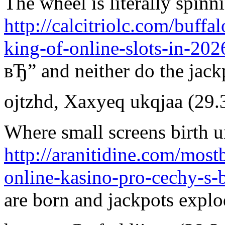
The wheel is literally spinni
http://calcitriolc.com/buff
king-of-online-slots-in-202
вЂ” and neither do the jack
ojtzhd
,
Xaxyeq ukqjaa
(29.
Where small screens birth u
http://aranitidine.com/most
online-kasino-pro-cechy-s-
are born and jackpots explo