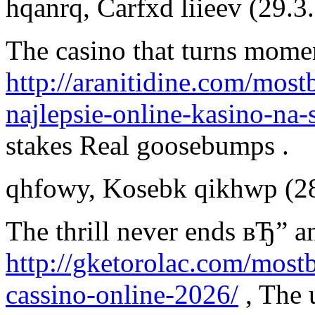
hqanrq
,
Carfxd liieev
(29.3
The casino that turns mome
http://aranitidine.com/most
najlepsie-online-kasino-na-
stakes Real goosebumps .
qhfowy
,
Kosebk qikhwp
(2
The thrill never ends вЂ” a
http://gketorolac.com/most
cassino-online-2026/
, The 