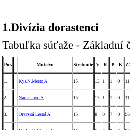
1.Divízia dorastenci
Tabuľka súťaže - Základní 
Por.
Mužstvo
Stretnutie
V
R
P
K
Z
1.
Kys.N.Mesto A
15
13
1
1
0
11
2.
Námestovo A
15
13
1
1
0
11
3.
Oravská Lesná A
15
8
0
7
0
56