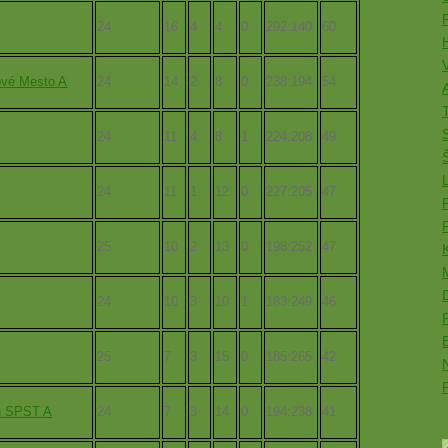
24
16
4
4
0
292:140
60
vé Mesto A
24
14
2
8
0
238:194
54
A
T
24
11
4
8
1
224:208
49
24
11
1
12
0
227:205
47
25
10
2
13
0
198:252
47
24
10
3
10
1
183:249
46
25
7
3
15
0
185:265
42
n SPST A
24
7
3
14
0
194:238
41