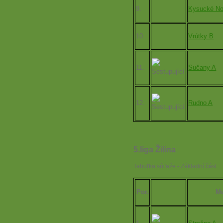
9.
Kysucké No
10.
Vrútky B
11.
Sučany A
12.
Rudno A
5.liga Žilina
Tabuľka súťaže - Základní část
Por.
Mu