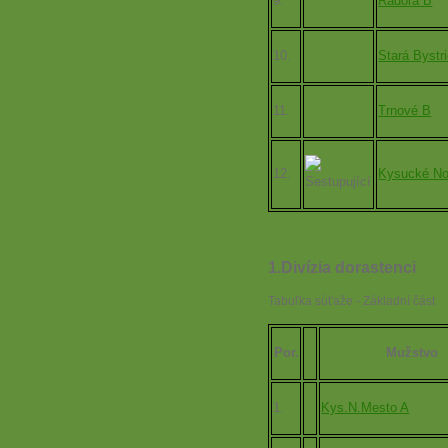
9.
Radoľa B
10.
Stará Bystr
11.
Trnové B
12.
Kysucké No
1.Divízia dorastenci
Tabuľka súťaže - Základní část
Por.
Mužstvo
1.
Kys.N.Mesto A