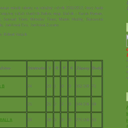
avuje mladé talenty na súťažný ročník 2011/2012, ktorý budú
 krajskej súťaži starších žiakov, resp. žiačok – Kuriak Roman,
, Samuel Tines, Miroslav Tines, Marek Hložný, Bukovská
ia, Janíková Eva, Janíková Zuzana
or, Róbert Valúch
K
u
žstvo
Stretnutie
V
R
P
K
Zápasy
Body
k B
24
23
1
0
0
332:100
71
25
21
2
2
0
344:106
69
A
RIALL A
24
18
3
3
0
276:156
63