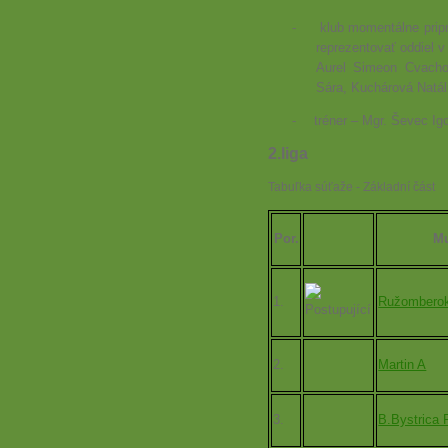
-
klub momentálne pripr
reprezentovať oddiel v
Aurel Simeon Cvacho
Sára, Kuchárová Natál
-
tréner – Mgr. Ševec Ig
2.liga
Tabuľka súťaže - Základní část
Por.
Mu
1.
Ružombero
2.
Martin A
3.
B.Bystrica 