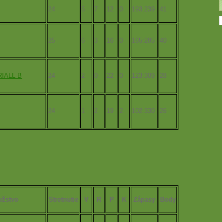
24
5
7
12
0
193:239
41
25
6
3
16
0
165:285
40
RIALL B
24
2
0
22
0
123:309
28
24
1
2
19
2
102:330
26
žstvo
Stretnutie
V
R
P
K
Zápasy
Body