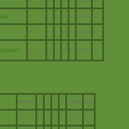
20
7
2
10
1
150:210
35
ica B
20
5
2
13
0
145:215
32
20
2
2
16
0
101:259
26
vé Mesto C
20
0
1
19
0
77:283
21
Stretnutie
V
R
P
K
Zápasy
Body
15
13
1
1
0
115:17
42