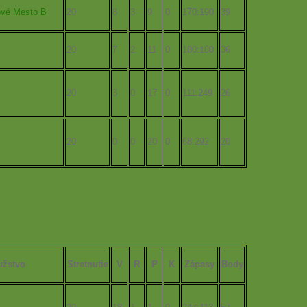
vé Mesto B
20
8
3
9
0
170:190
39
20
7
2
11
0
180:180
36
20
3
0
17
0
111:249
26
20
0
0
20
0
68:292
20
žstvo
Stretnutie
V
R
P
K
Zápasy
Body