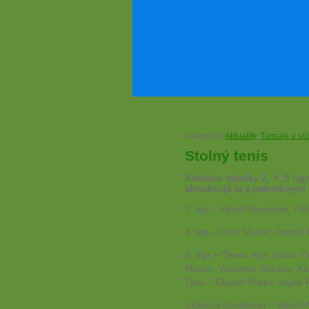
Kategória:
Aktuality
,
Turnaje a sú
Stolný tenis
Aktuálne tabuľky 2, 4 ,5 lig
aktualizujú aj s jednotlivým
2. liga – Valúch Alexander, Pá
4. liga – Caňo Michal, Javorík 
5. liga – Ševec Igor, Varoš P
Marián, Večerová Bibiana, K
Tines , Chupek Marko, Vajdik R
1.Divízia Dorastenci – Valúch 