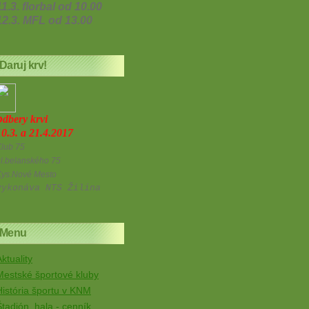
11.3. florbal od 10.00
12.3. MFL od 13.00
Daruj krv!
o
dbery krvi
10.3. a 21.4.2017
lub 75
l.belanského 75
Kys.Nové Mesto
vykonáva NTS Žilina
Menu
ktuality
Mestské športové kluby
História športu v KNM
Štadión, hala - cenník