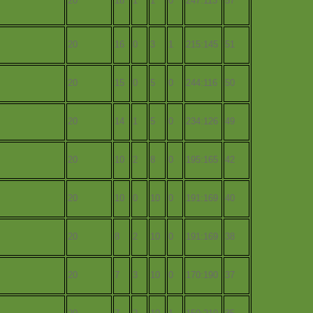
20
18
1
1
0
247:113
57
20
16
0
3
1
215:145
51
20
15
0
5
0
244:116
50
20
14
1
5
0
234:126
49
20
10
2
8
0
195:165
42
20
10
0
10
0
191:169
40
20
8
2
10
0
191:169
38
20
7
3
10
0
170:190
37