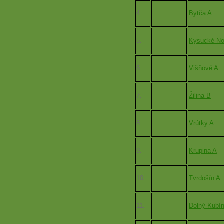
4.
Bytča A
5.
Kysucké No
6.
Višňové A
7.
Žilina B
8.
Vrútky A
9.
Krupina A
10.
Tvrdošín A
11.
Dolný Kubí