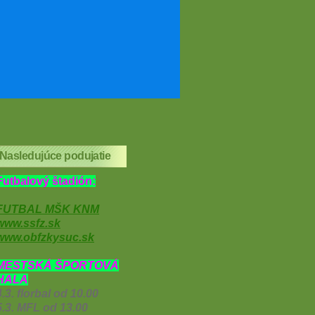
Nasledujúce podujatie
Futbalový štadión:
FUTBAL MŠK KNM
www.ssfz.sk
www.obfzkysuc.sk
MESTSKÁ ŠPORTOVÁ
HALA
4.3. florbal od 10.00
5.3. MFL od 13.00