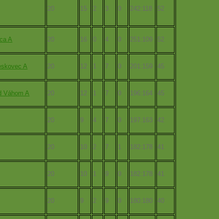
20
15
2
3
0
242:118
52
ica A
20
16
0
4
0
251:109
52
eskovec A
20
12
1
7
0
201:159
45
ad Váhom A
20
12
1
7
0
196:164
45
20
9
4
7
0
197:163
42
20
10
2
7
1
182:178
41
20
10
1
9
0
182:178
41
20
9
2
9
0
180:180
40