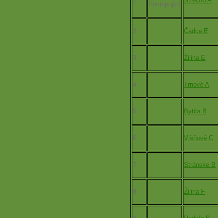
1.
Strečno A
2.
Čadca E
3.
Žilina E
4.
Trnové A
5.
Bytča B
6.
Višňové C
7.
Stránske B
8.
Žilina F