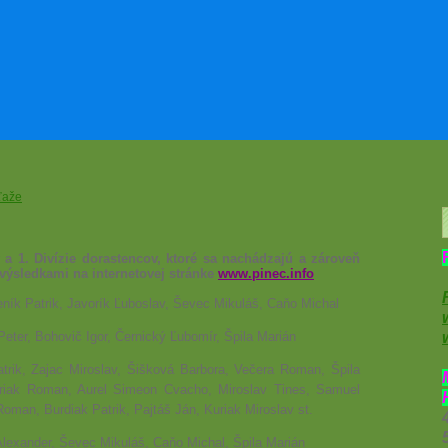
ťaže
y a 1. Divízie dorastencov, ktoré sa nachádzajú a zároveň
i výsledkami na internetovej stránke
www.pinec.info
leník Patrik, Javorík Ľuboslav, Ševec Mikuláš, Caňo Michal
Peter, Bohovič Igor, Černický Ľubomír, Špila Marián
atrik, Zajac Miroslav, Šišková Barbora, Večera Roman, Špila
uriak Roman, Aurel Simeon Cvacho, Miroslav Tines, Samuel
oman, Burdiak Patrik, Pajtáš Ján, Kuriak Miroslav st.
Alexander, Ševec Mikuláš, Caňo Michal, Špila Marián