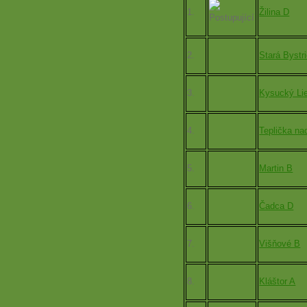
1.
Žilina D
2.
Stará Bystr
3.
Kysucký Li
4.
Teplička n
5.
Martin B
6.
Čadca D
7.
Višňové B
8.
Kláštor A