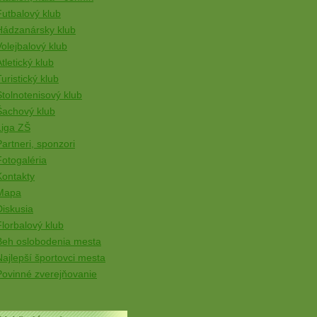
Futbalový klub
Hádzanársky klub
Volejbalový klub
tletický klub
uristický klub
Stolnotenisový klub
Šachový klub
Liga ZŠ
Partneri, sponzori
Fotogaléria
Kontakty
Mapa
Diskusia
Florbalový klub
Beh oslobodenia mesta
Najlepší športovci mesta
Povinné zverejňovanie