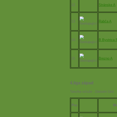
12.
Stránske A
13.
Rabča A
14.
B.Bystrica 
15.
Brezno A
4.liga západ
Tabuľka súťaže - Základní část
Por.
Mu