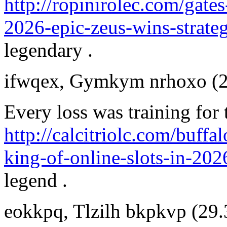
http://ropinirolec.com/gat
2026-epic-zeus-wins-strateg
legendary .
ifwqex
,
Gymkym nrhoxo
(
Every loss was training for
http://calcitriolc.com/buff
king-of-online-slots-in-202
legend .
eokkpq
,
Tlzilh bkpkvp
(29.