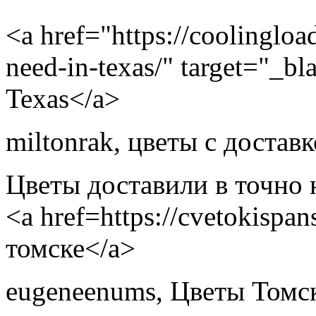
<a href="https://coolingloa
need-in-texas/" target="_bl
Texas</a>
miltonrak
,
цветы с достав
Цветы доставили в точно 
<a href=https://cvetokispa
томске</a>
eugeneenums
,
Цветы Томс