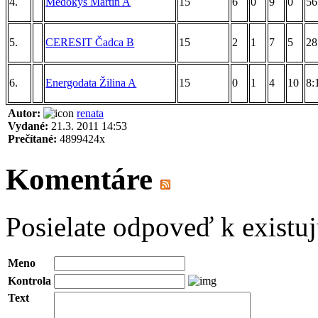
4.
Medokýš Martin A
15
6
0
9
0
56
5.
CERESIT Čadca B
15
2
1
7
5
28
6.
Energodata Žilina A
15
0
1
4
10
8:
Autor:
renata
Vydané:
21.3. 2011 14:53
Prečítané:
4899424x
Komentáre
Posielate odpoveď k existu
Meno
Kontrola
Text