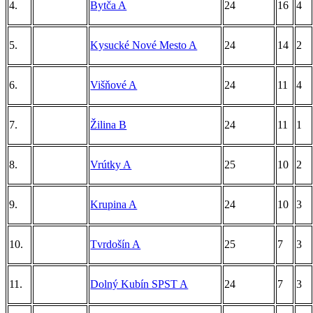
4.
Bytča A
24
16
4
5.
Kysucké Nové Mesto A
24
14
2
6.
Višňové A
24
11
4
7.
Žilina B
24
11
1
8.
Vrútky A
25
10
2
9.
Krupina A
24
10
3
10.
Tvrdošín A
25
7
3
11.
Dolný Kubín SPST A
24
7
3