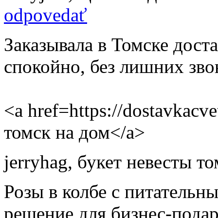
odpovedať
Заказывала в Томске доста
спокойно, без лишних зво
<a href=https://dostavkacv
томск на дом</a>
jerryhag
,
букет невесты то
Розы в колбе с питательн
решение для бизнес-подар