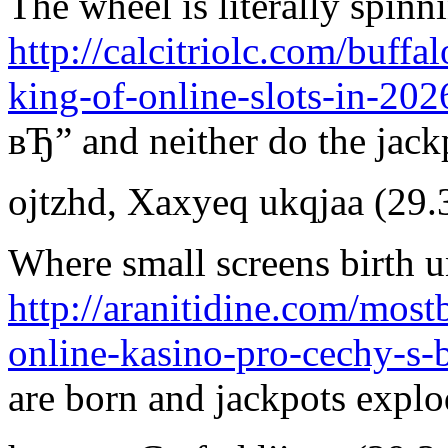
The wheel is literally spinni
http://calcitriolc.com/buff
king-of-online-slots-in-202
вЂ” and neither do the jack
ojtzhd
,
Xaxyeq ukqjaa
(29.
Where small screens birth u
http://aranitidine.com/most
online-kasino-pro-cechy-s-
are born and jackpots explo