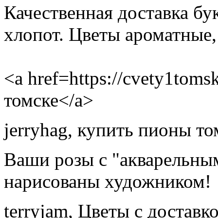
Качественная доставка бу
хлопот. Цветы ароматные,
<a href=https://cvety1toms
томске</a>
jerryhag
,
купить пионы то
Ваши розы с "акварельным
нарисованы художником!
terryjam
,
Цветы с доставко