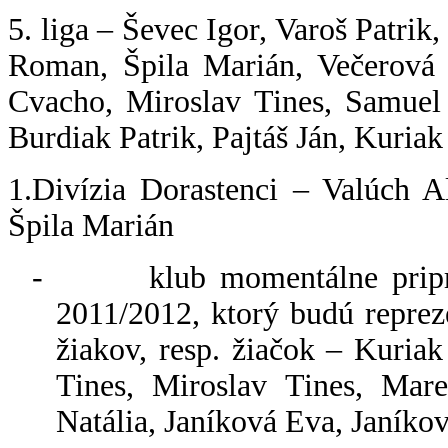
5. liga – Ševec Igor, Varoš Patrik
Roman, Špila Marián, Večerová
Cvacho, Miroslav Tines, Samuel
Burdiak Patrik, Pajtáš Ján, Kuriak
1.Divízia Dorastenci – Valúch A
Špila Marián
-
klub momentálne pripr
2011/2012, ktorý budú repreze
žiakov, resp. žiačok – Kuri
Tines, Miroslav Tines, Mar
Natália, Janíková Eva, Janíko