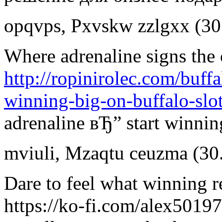
opqvps
,
Pxvskw zzlgxx
(30
Where adrenaline signs the 
http://ropinirolec.com/buff
winning-big-on-buffalo-slot
adrenaline вЂ” start winnin
mviuli
,
Mzaqtu ceuzma
(30
Dare to feel what winning re
https://ko-fi.com/alex50197