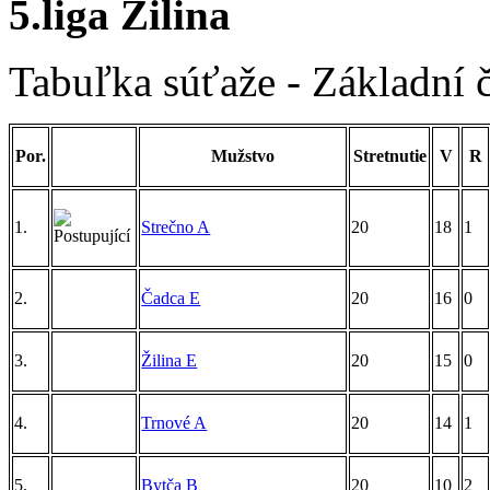
5.liga Žilina
Tabuľka súťaže - Základní 
Por.
Mužstvo
Stretnutie
V
R
1.
Strečno A
20
18
1
2.
Čadca E
20
16
0
3.
Žilina E
20
15
0
4.
Trnové A
20
14
1
5.
Bytča B
20
10
2