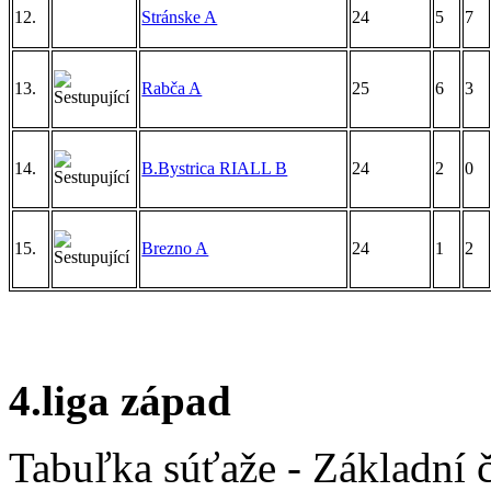
12.
Stránske A
24
5
7
13.
Rabča A
25
6
3
14.
B.Bystrica RIALL B
24
2
0
15.
Brezno A
24
1
2
4.liga západ
Tabuľka súťaže - Základní 