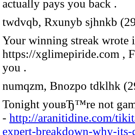
actually pays you back .
twdvqb
,
Rxunyb sjhnkb
(2
Your winning streak wrote i
https://xglimepiride.com , 
you .
numqzm
,
Bnozpo tdklhk
(2
Tonight youвЂ™re not gam
-
http://aranitidine.com/tik
expert-breakdown-why-its-c