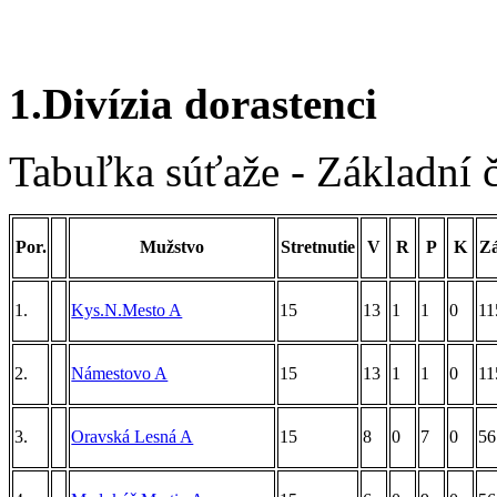
1.Divízia dorastenci
Tabuľka súťaže - Základní 
Por.
Mužstvo
Stretnutie
V
R
P
K
Z
1.
Kys.N.Mesto A
15
13
1
1
0
11
2.
Námestovo A
15
13
1
1
0
11
3.
Oravská Lesná A
15
8
0
7
0
56