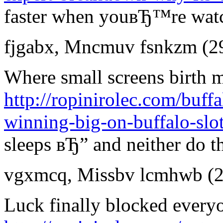
faster when youвЂ™re watc
fjgabx
,
Mncmuv fsnkzm
(2
Where small screens birth m
http://ropinirolec.com/buff
winning-big-on-buffalo-slot
sleeps вЂ” and neither do th
vgxmcq
,
Missbv lcmhwb
(
Luck finally blocked everyo