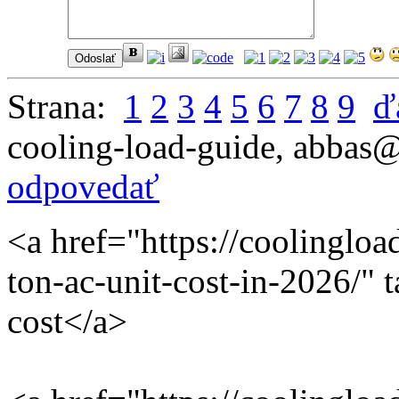
Strana:
1
2
3
4
5
6
7
8
9
ď
cooling-load-guide
,
abbas@
odpovedať
<a href="https://coolingl
ton-ac-unit-cost-in-2026/" 
cost</a>