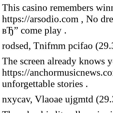
This casino remembers winn
https://arsodio.com , No dr
вЂ” come play .
rodsed
,
Tnifmm pcifao
(29.
The screen already knows yo
https://anchormusicnews.c
unforgettable stories .
nxycav
,
Vlaoae ujgmtd
(29.