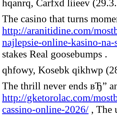
hqanrq
,
Carfxd liieev
(29.3
The casino that turns mome
http://aranitidine.com/most
najlepsie-online-kasino-na-
stakes Real goosebumps .
qhfowy
,
Kosebk qikhwp
(2
The thrill never ends вЂ” a
http://gketorolac.com/most
cassino-online-2026/
, The 