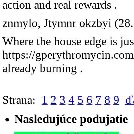
action and real rewards .
znmylo
,
Jtymnr okzbyi
(28
Where the house edge is just
https://gperythromycin.com ,
already burning .
Strana:
1
2
3
4
5
6
7
8
9
ď
Nasledujúce podujatie