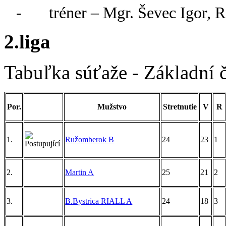
-
tréner – Mgr. Ševec Igor, 
2.liga
Tabuľka súťaže - Základní č
Por.
Mužstvo
Stretnutie
V
R
1.
Ružomberok B
24
23
1
2.
Martin A
25
21
2
3.
B.Bystrica RIALL A
24
18
3