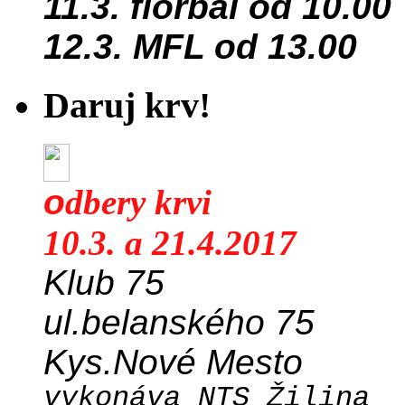
11.3. florbal od 10.00
12.3. MFL od 13.00
Daruj krv!
o
dbery krvi
10.3. a 21.4.2017
Klub 75
ul.belanského 75
Kys.Nové Mesto
vykonáva NTS Žilina