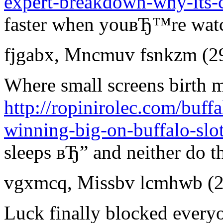
expert-breakdown-why-its-c
faster when youвЂ™re watc
fjgabx
,
Mncmuv fsnkzm
(2
Where small screens birth m
http://ropinirolec.com/buff
winning-big-on-buffalo-slot
sleeps вЂ” and neither do th
vgxmcq
,
Missbv lcmhwb
(
Luck finally blocked everyo