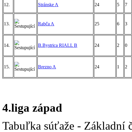
12.
Stránske A
24
5
7
13.
Rabča A
25
6
3
14.
B.Bystrica RIALL B
24
2
0
15.
Brezno A
24
1
2
4.liga západ
Tabuľka súťaže - Základní 