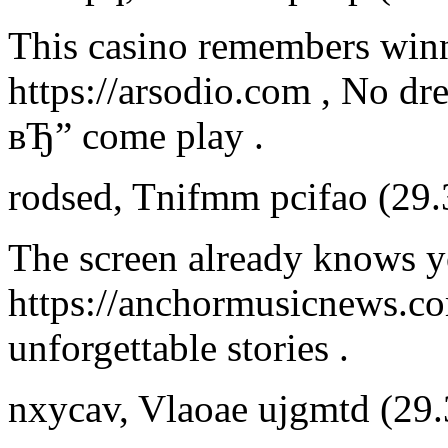
This casino remembers winn
https://arsodio.com , No dr
вЂ” come play .
rodsed
,
Tnifmm pcifao
(29.
The screen already knows yo
https://anchormusicnews.c
unforgettable stories .
nxycav
,
Vlaoae ujgmtd
(29.