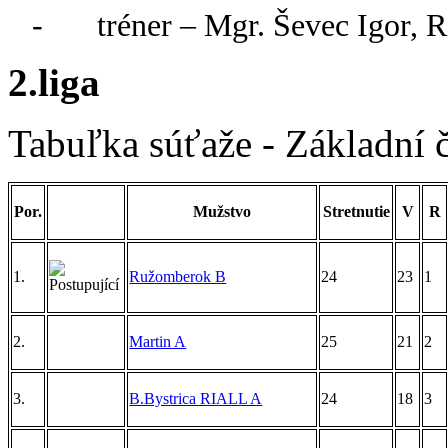
-
tréner – Mgr. Ševec Igor, 
2.liga
Tabuľka súťaže - Základní č
Por.
Mužstvo
Stretnutie
V
R
1.
Ružomberok B
24
23
1
2.
Martin A
25
21
2
3.
B.Bystrica RIALL A
24
18
3