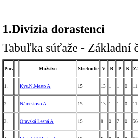
1.Divízia dorastenci
Tabuľka súťaže - Základní 
Por.
Mužstvo
Stretnutie
V
R
P
K
Z
1.
Kys.N.Mesto A
15
13
1
1
0
11
2.
Námestovo A
15
13
1
1
0
11
3.
Oravská Lesná A
15
8
0
7
0
56