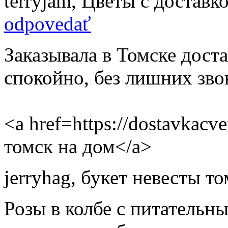
terryjam
,
Цветы с доставко
odpovedať
Заказывала в Томске доста
спокойно, без лишних зво
<a href=https://dostavkacv
томск на дом</a>
jerryhag
,
букет невесты то
Розы в колбе с питательн