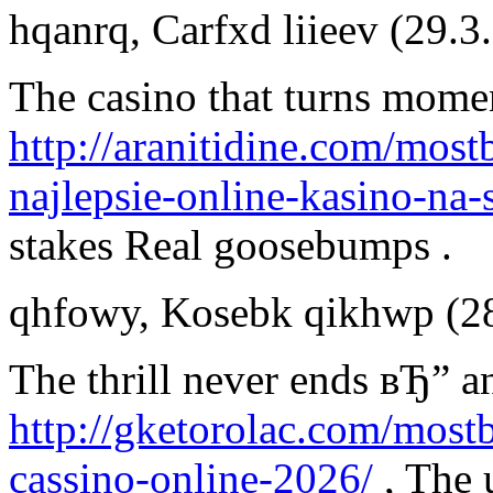
hqanrq
,
Carfxd liieev
(29.3
The casino that turns mome
http://aranitidine.com/most
najlepsie-online-kasino-na-
stakes Real goosebumps .
qhfowy
,
Kosebk qikhwp
(2
The thrill never ends вЂ” a
http://gketorolac.com/most
cassino-online-2026/
, The 