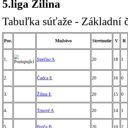
5.liga Žilina
Tabuľka súťaže - Základní 
Por.
Mužstvo
Stretnutie
V
R
1.
Strečno A
20
18
1
2.
Čadca E
20
16
0
3.
Žilina E
20
15
0
4.
Trnové A
20
14
1
5.
Bytča B
20
10
2