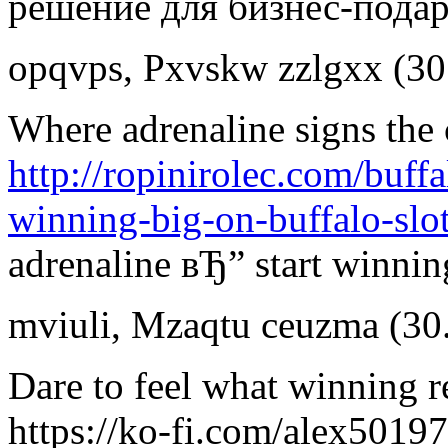
решение для бизнес-подар
opqvps
,
Pxvskw zzlgxx
(30
Where adrenaline signs the 
http://ropinirolec.com/buff
winning-big-on-buffalo-slot
adrenaline вЂ” start winnin
mviuli
,
Mzaqtu ceuzma
(30
Dare to feel what winning re
https://ko-fi.com/alex50197