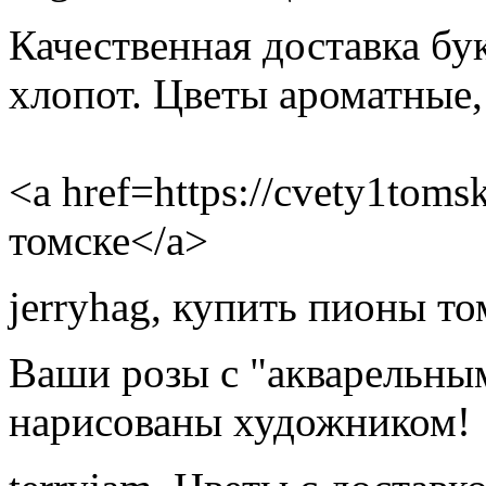
Качественная доставка бу
хлопот. Цветы ароматные,
<a href=https://cvety1toms
томске</a>
jerryhag
,
купить пионы то
Ваши розы с "акварельным
нарисованы художником!