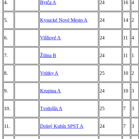
4.
Bytča A
24
16
4
5.
Kysucké Nové Mesto A
24
14
2
6.
Višňové A
24
11
4
7.
Žilina B
24
11
1
8.
Vrútky A
25
10
2
9.
Krupina A
24
10
3
10.
Tvrdošín A
25
7
3
11.
Dolný Kubín SPST A
24
7
3