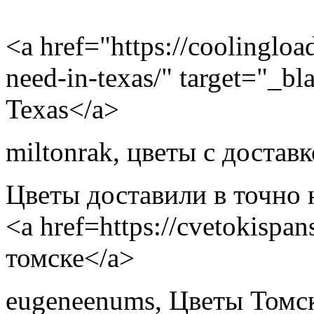
<a href="https://coolingloa
need-in-texas/" target="_bl
Texas</a>
miltonrak
,
цветы с достав
Цветы доставили в точно 
<a href=https://cvetokispa
томске</a>
eugeneenums
,
Цветы Томс