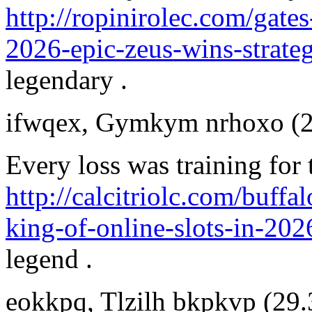
http://ropinirolec.com/gat
2026-epic-zeus-wins-strateg
legendary .
ifwqex
,
Gymkym nrhoxo
(
Every loss was training for
http://calcitriolc.com/buff
king-of-online-slots-in-202
legend .
eokkpq
,
Tlzilh bkpkvp
(29.