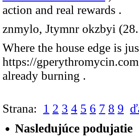
action and real rewards .
znmylo
,
Jtymnr okzbyi
(28
Where the house edge is just
https://gperythromycin.com ,
already burning .
Strana:
1
2
3
4
5
6
7
8
9
ď
Nasledujúce podujatie