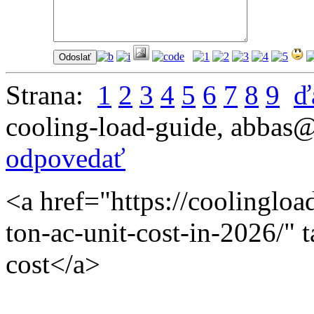
Strana:
1
2
3
4
5
6
7
8
9
ď
cooling-load-guide
,
abbas@
odpovedať
<a href="https://coolingl
ton-ac-unit-cost-in-2026/" 
cost</a>