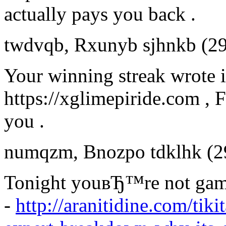
actually pays you back .
twdvqb
,
Rxunyb sjhnkb
(2
Your winning streak wrote i
https://xglimepiride.com , 
you .
numqzm
,
Bnozpo tdklhk
(2
Tonight youвЂ™re not gam
-
http://aranitidine.com/tik