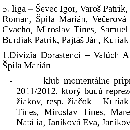
5. liga – Ševec Igor, Varoš Patrik
Roman, Špila Marián, Večerová
Cvacho, Miroslav Tines, Samuel
Burdiak Patrik, Pajtáš Ján, Kuriak
1.Divízia Dorastenci – Valúch A
Špila Marián
-
klub momentálne pripr
2011/2012, ktorý budú repreze
žiakov, resp. žiačok – Kuri
Tines, Miroslav Tines, Mar
Natália, Janíková Eva, Janíko