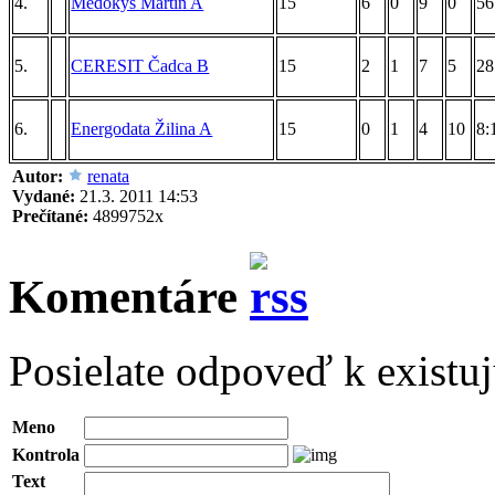
4.
Medokýš Martin A
15
6
0
9
0
56
5.
CERESIT Čadca B
15
2
1
7
5
28
6.
Energodata Žilina A
15
0
1
4
10
8:
Autor:
renata
Vydané:
21.3. 2011 14:53
Prečítané:
4899752x
Komentáre
Posielate odpoveď k existu
Meno
Kontrola
Text