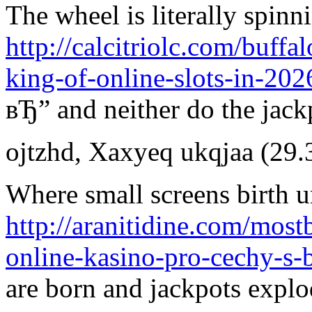
The wheel is literally spinni
http://calcitriolc.com/buff
king-of-online-slots-in-202
вЂ” and neither do the jack
ojtzhd
,
Xaxyeq ukqjaa
(29.
Where small screens birth u
http://aranitidine.com/most
online-kasino-pro-cechy-s-
are born and jackpots explo