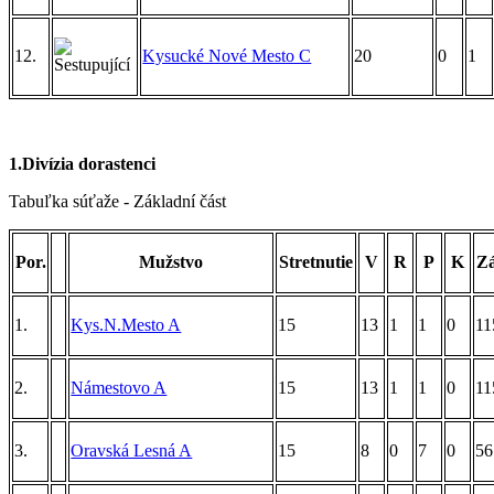
12.
Kysucké Nové Mesto C
20
0
1
1.Divízia dorastenci
Tabuľka súťaže - Základní část
Por.
Mužstvo
Stretnutie
V
R
P
K
Z
1.
Kys.N.Mesto A
15
13
1
1
0
11
2.
Námestovo A
15
13
1
1
0
11
3.
Oravská Lesná A
15
8
0
7
0
56