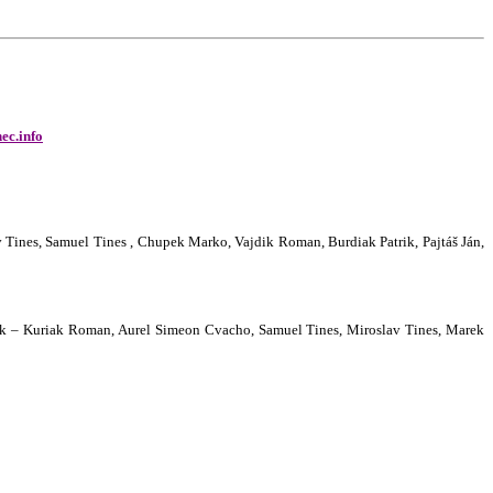
ec.info
v Tines, Samuel Tines , Chupek Marko, Vajdik Roman, Burdiak Patrik, Pajtáš Ján,
ačok – Kuriak Roman, Aurel Simeon Cvacho, Samuel Tines, Miroslav Tines, Marek