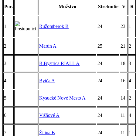
Por.
Mužstvo
Stretnutie
V
R
1.
Ružomberok B
24
23
1
2.
Martin A
25
21
2
3.
B.Bystrica RIALL A
24
18
3
4.
Bytča A
24
16
4
5.
Kysucké Nové Mesto A
24
14
2
6.
Višňové A
24
11
4
7.
Žilina B
24
11
1