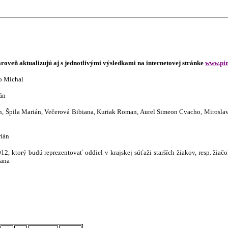
zároveň aktualizujú aj s jednotlivými výsledkami na internetovej stránke
www.pin
ňo Michal
án
man, Špila Marián, Večerová Bibiana, Kuriak Roman, Aurel Simeon Cvacho, Mirosla
rián
2, ktorý budú reprezentovať oddiel v krajskej súťaži starších žiakov, resp. ži
zana