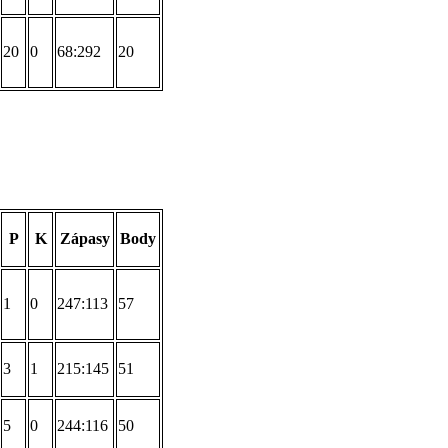
20
0
68:292
20
P
K
Zápasy
Body
1
0
247:113
57
3
1
215:145
51
5
0
244:116
50