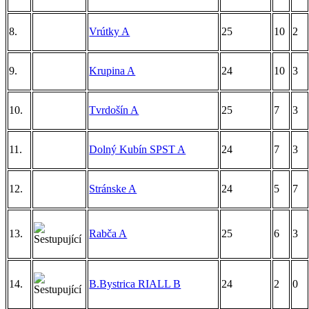
8.
Vrútky A
25
10
2
9.
Krupina A
24
10
3
10.
Tvrdošín A
25
7
3
11.
Dolný Kubín SPST A
24
7
3
12.
Stránske A
24
5
7
13.
Rabča A
25
6
3
14.
B.Bystrica RIALL B
24
2
0