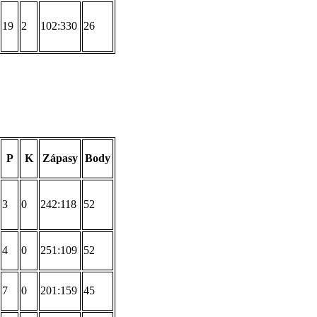
19
2
102:330
26
P
K
Zápasy
Body
3
0
242:118
52
4
0
251:109
52
7
0
201:159
45