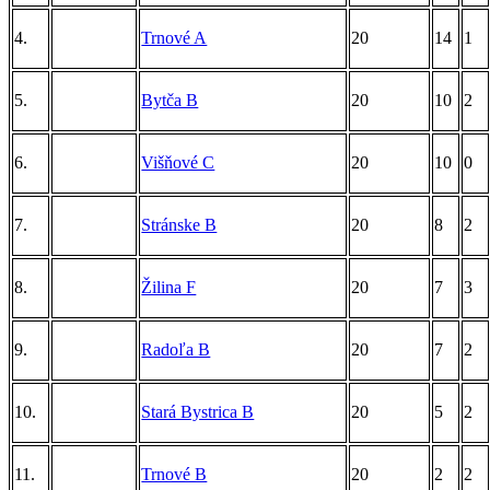
4.
Trnové A
20
14
1
5.
Bytča B
20
10
2
6.
Višňové C
20
10
0
7.
Stránske B
20
8
2
8.
Žilina F
20
7
3
9.
Radoľa B
20
7
2
10.
Stará Bystrica B
20
5
2
11.
Trnové B
20
2
2