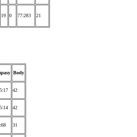
19
0
77:283
21
ápasy
Body
5:17
42
5:14
42
:68
31