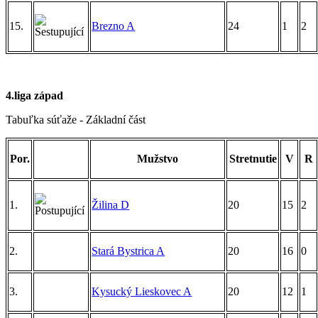
15.
Brezno A
24
1
2
4.liga západ
Tabuľka súťaže - Základní část
Por.
Mužstvo
Stretnutie
V
R
1.
Žilina D
20
15
2
2.
Stará Bystrica A
20
16
0
3.
Kysucký Lieskovec A
20
12
1