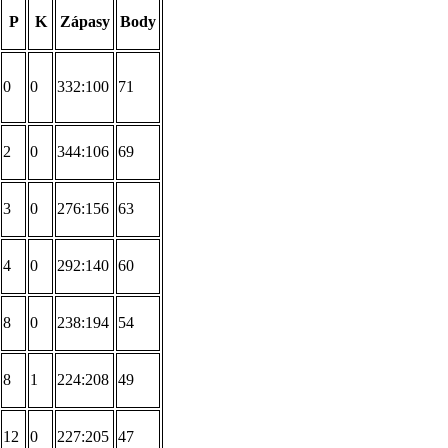
P
K
Zápasy
Body
0
0
332:100
71
2
0
344:106
69
3
0
276:156
63
4
0
292:140
60
8
0
238:194
54
8
1
224:208
49
12
0
227:205
47