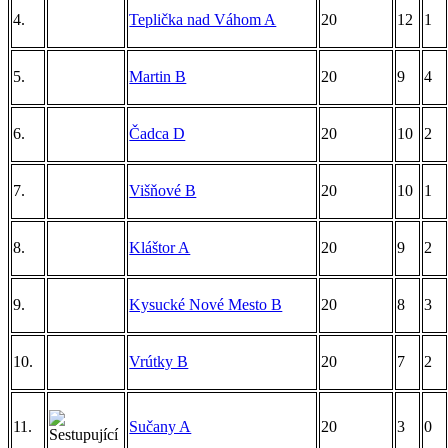
4.
Teplička nad Váhom A
20
12
1
5.
Martin B
20
9
4
6.
Čadca D
20
10
2
7.
Višňové B
20
10
1
8.
Kláštor A
20
9
2
9.
Kysucké Nové Mesto B
20
8
3
10.
Vrútky B
20
7
2
11.
Sučany A
20
3
0