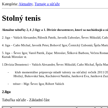
Kategória:
Aktuality
,
Turnaje a súťaže
Stolný tenis
Aktuálne tabuľky 2, 4 ,5 ligy a 1. Divízie dorastencov, ktoré sa nachádzajú a 
2. liga – Valúch Alexander, Páleník Patrik, Javorík Ľuboslav, Ševec Mikuláš, Ca
4. liga – Caňo Michal, Javorík Peter, Bohovič Igor, Černický Ľubomír, Špila Mari
5. liga – Ševec Igor, Varoš Patrik, Zajac Miroslav, Šišková Barbora, Večera Ro
Kuriak Miroslav st.
1.Divízia Dorastenci – Valúch Alexander, Ševec Mikuláš, Caňo Michal, Špila Ma
-
klub momentálne pripravuje mladé talenty na súťažný ročník 2011/201
Hložný, Bukovská Sára, Kuchárová Natália, Janíková Eva, Janíková Zu
-
tréner – Mgr. Ševec Igor, Róbert Valúch
2.liga
Tabuľka súťaže - Základní část