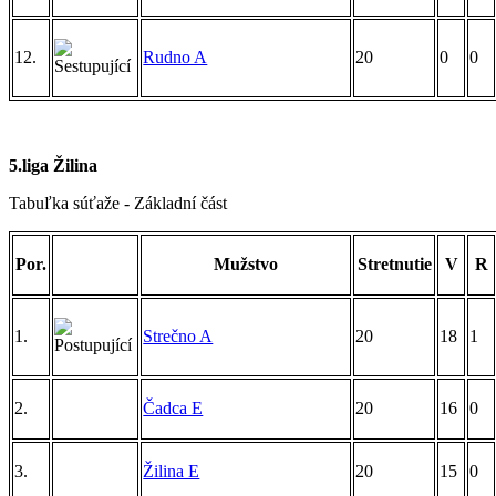
12.
Rudno A
20
0
0
5.liga Žilina
Tabuľka súťaže - Základní část
Por.
Mužstvo
Stretnutie
V
R
1.
Strečno A
20
18
1
2.
Čadca E
20
16
0
3.
Žilina E
20
15
0