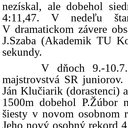
nezískal, ale dobehol s
4:11,47. V nedeľu št
V dramatickom závere obsa
J.Szaba (Akademik TU Koš
sekundy.
V dňoch 9.-10.7
majstrovstvá SR juniorov. 
Ján Klučiarik (dorastenci) 
1500m dobehol P.Žúbor na
šiesty v novom osobnom re
Jeho nový osobný rekord 4: