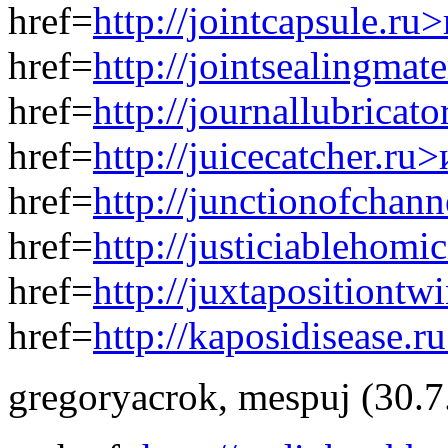
href=
http://jointcapsule.r
href=
http://jointsealingma
href=
http://journallubrica
href=
http://juicecatcher.r
href=
http://junctionofchan
href=
http://justiciablehom
href=
http://juxtapositiont
href=
http://kaposidisease.ru
gregoryacrok
,
mespuj
(30.7