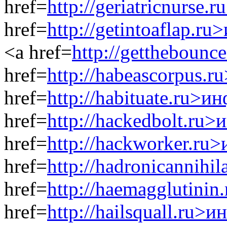
href=
http://geriatricnurse
href=
http://getintoaflap.r
<a href=
http://gettheboun
href=
http://habeascorpus.
href=
http://habituate.ru>и
href=
http://hackedbolt.ru
href=
http://hackworker.ru
href=
http://hadronicannihi
href=
http://haemagglutini
href=
http://hailsquall.ru>