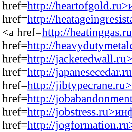
href=
http://heartofgold.ru
href=
http://heatageingresi
<a href=
http://heatinggas.
href=
http://heavydutymeta
href=
http://jacketedwall.r
href=
http://japanesecedar.
href=
http://jibtypecrane.r
href=
http://jobabandonmen
href=
http://jobstress.ru>и
href=
http://jogformation.