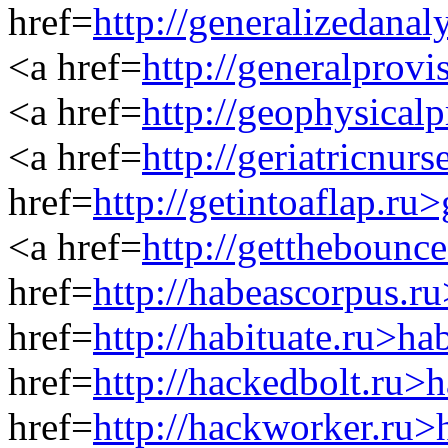
href=
http://generalizedanal
<a href=
http://generalprov
<a href=
http://geophysical
<a href=
http://geriatricnur
href=
http://getintoaflap.ru
<a href=
http://getthebounc
href=
http://habeascorpus.r
href=
http://habituate.ru>ha
href=
http://hackedbolt.ru>
href=
http://hackworker.ru