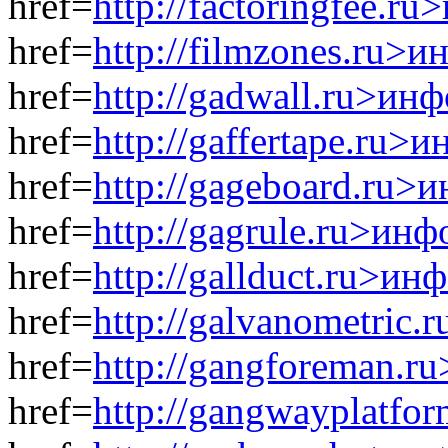
href=
http://factoringfee.r
href=
http://filmzones.ru>и
href=
http://gadwall.ru>ин
href=
http://gaffertape.ru>
href=
http://gageboard.ru>
href=
http://gagrule.ru>инф
href=
http://gallduct.ru>ин
href=
http://galvanometric
href=
http://gangforeman.r
href=
http://gangwayplatfo