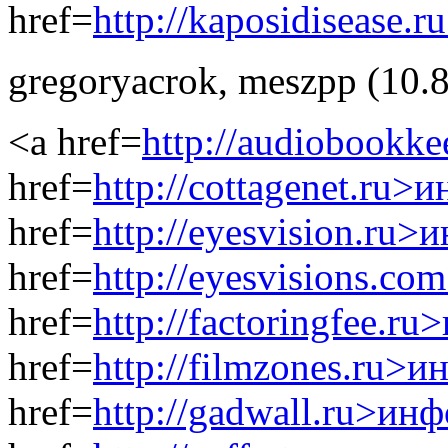
href=
http://kaposidisease.ru
gregoryacrok
,
meszpp
(10.
<a href=
http://audiobookk
href=
http://cottagenet.ru>
href=
http://eyesvision.ru>
href=
http://eyesvisions.c
href=
http://factoringfee.r
href=
http://filmzones.ru>и
href=
http://gadwall.ru>ин