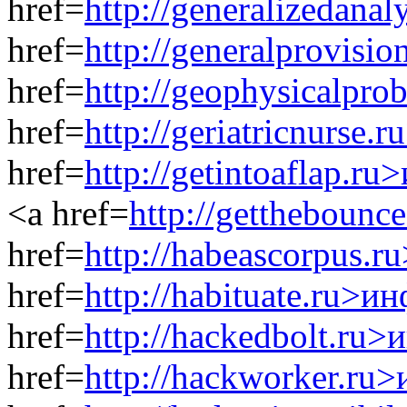
href=
http://generalizedana
href=
http://generalprovisi
href=
http://geophysicalpr
href=
http://geriatricnurse
href=
http://getintoaflap.r
<a href=
http://gettheboun
href=
http://habeascorpus.
href=
http://habituate.ru>и
href=
http://hackedbolt.ru
href=
http://hackworker.ru