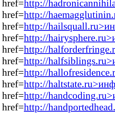
href=
http://hadronicannihi
href=
http://haemagglutini
href=
http://hailsquall.ru>
href=
http://hairysphere.ru
href=
http://halforderfring
href=
http://halfsiblings.r
href=
http://hallofresidenc
href=
http://haltstate.ru>ин
href=
http://handcoding.ru
href=
http://handportedhea