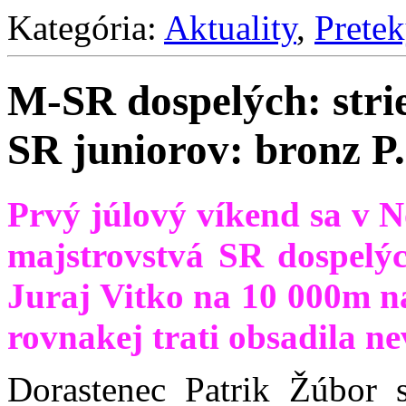
Kategória:
Aktuality
,
Prete
M-SR dospelých: stri
SR juniorov: bronz P
Prvý júlový víkend sa v
majstrovstvá SR dospelý
Juraj Vitko na 10 000m n
rovnakej trati obsadila n
Dorastenec Patrik Žúbor