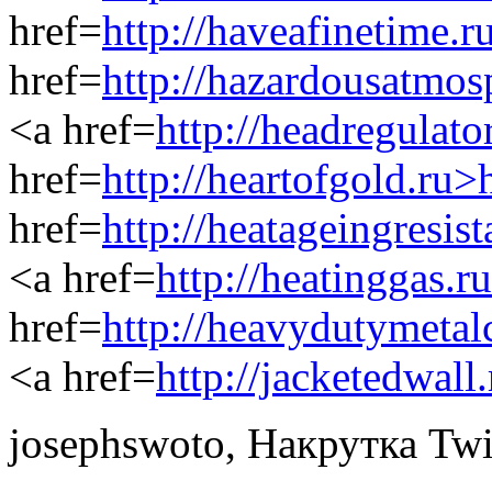
href=
http://haveafinetime.
href=
http://hazardousatmo
<a href=
http://headregulat
href=
http://heartofgold.ru>
href=
http://heatageingresis
<a href=
http://heatinggas.
href=
http://heavydutymetal
<a href=
http://jacketedwall
josephswoto
,
Накрутка Twi