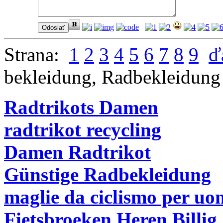
Strana:
1
2
3
4
5
6
7
8
9
ď
bekleidung
,
Radbekleidung
Radtrikots Damen
radtrikot recycling
Damen Radtrikot
Günstige Radbekleidung
maglie da ciclismo per u
Fietsbroeken Heren Billig