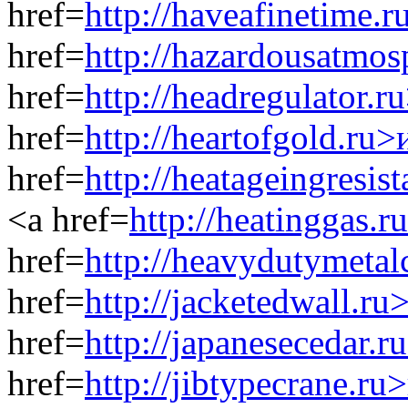
href=
http://haveafinetime.
href=
http://hazardousatmo
href=
http://headregulator.
href=
http://heartofgold.ru
href=
http://heatageingresi
<a href=
http://heatinggas.
href=
http://heavydutymeta
href=
http://jacketedwall.r
href=
http://japanesecedar.
href=
http://jibtypecrane.r