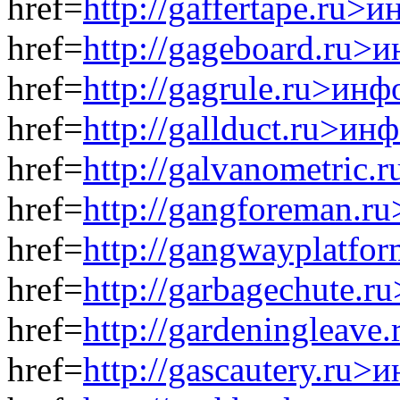
href=
http://gaffertape.ru>
href=
http://gageboard.ru>
href=
http://gagrule.ru>инф
href=
http://gallduct.ru>ин
href=
http://galvanometric
href=
http://gangforeman.r
href=
http://gangwayplatfo
href=
http://garbagechute.
href=
http://gardeningleav
href=
http://gascautery.ru>