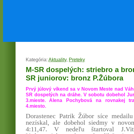
Kategória:
Aktuality
,
Preteky
M-SR dospelých: striebro a bron
SR juniorov: bronz P.Žúbora
Prvý júlový víkend sa v Novom Meste nad Váh
SR dospelých na dráhe. V sobotu dobehol Jur
3.mieste. Alena Pochybová na rovnakej tr
4.miesto.
Dorastenec Patrik Žúbor síce medai
nezískal, ale dobehol siedmy v nov
4:11,47. V nedeľu štartoval J.