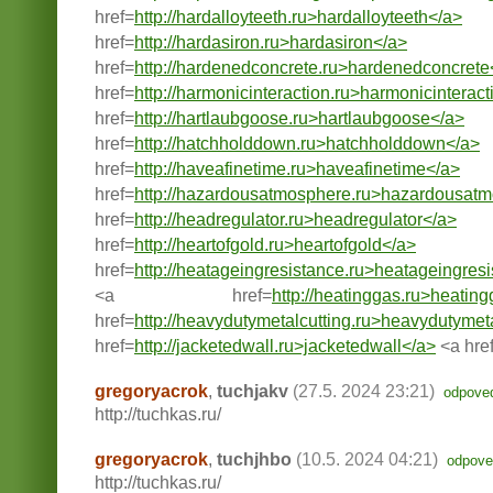
href=
http://hardalloyteeth.ru>hardalloyteeth</a>
href=
http://hardasiron.ru>hardasiron</a>
href=
http://hardenedconcrete.ru>hardenedconcrete
href=
http://harmonicinteraction.ru>harmonicinterac
href=
http://hartlaubgoose.ru>hartlaubgoose</a>
href=
http://hatchholddown.ru>hatchholddown</a>
href=
http://haveafinetime.ru>haveafinetime</a>
href=
http://hazardousatmosphere.ru>hazardousat
href=
http://headregulator.ru>headregulator</a>
href=
http://heartofgold.ru>heartofgold</a>
href=
http://heatageingresistance.ru>heatageingres
<a href=
http://heatinggas.ru>heatin
href=
http://heavydutymetalcutting.ru>heavydutymet
href=
http://jacketedwall.ru>jacketedwall</a>
<a href
gregoryacrok
,
tuchjakv
(27.5. 2024 23:21)
odpove
http://tuchkas.ru/
gregoryacrok
,
tuchjhbo
(10.5. 2024 04:21)
odpove
http://tuchkas.ru/