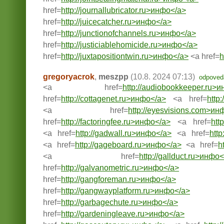
href=
http://journallubricator.ru>инфо</a>
href=
http://juicecatcher.ru>инфо</a>
href=
http://junctionofchannels.ru>инфо</a>
href=
http://justiciablehomicide.ru>инфо</a>
href=
http://juxtapositiontwin.ru>инфо</a>
<a href=
h
gregoryacrok
,
meszpp
(10.8. 2024 07:13)
odpoved
<a href=
http://audiobookkeeper.ru>
href=
http://cottagenet.ru>инфо</a>
<a href=
http
<a href=
http://eyesvisions.com>ин
href=
http://factoringfee.ru>инфо</a>
<a href=
htt
<a href=
http://gadwall.ru>инфо</a>
<a href=
http
<a href=
http://gageboard.ru>инфо</a>
<a href=
h
<a href=
http://gallduct.ru>инфо
href=
http://galvanometric.ru>инфо</a>
href=
http://gangforeman.ru>инфо</a>
href=
http://gangwayplatform.ru>инфо</a>
href=
http://garbagechute.ru>инфо</a>
href=
http://gardeningleave.ru>инфо</a>