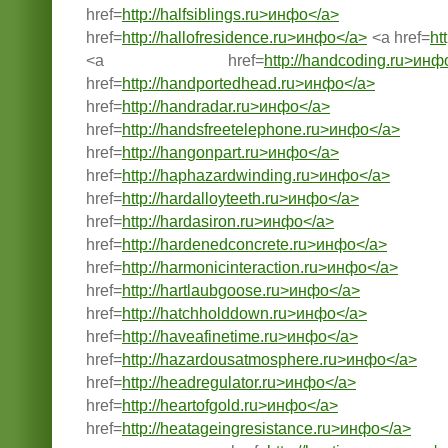
href=
http://halfsiblings.ru>инфо</a>
href=
http://hallofresidence.ru>инфо</a>
<a href=
ht
<a href=
http://handcoding.ru>инф
href=
http://handportedhead.ru>инфо</a>
href=
http://handradar.ru>инфо</a>
href=
http://handsfreetelephone.ru>инфо</a>
href=
http://hangonpart.ru>инфо</a>
href=
http://haphazardwinding.ru>инфо</a>
href=
http://hardalloyteeth.ru>инфо</a>
href=
http://hardasiron.ru>инфо</a>
href=
http://hardenedconcrete.ru>инфо</a>
href=
http://harmonicinteraction.ru>инфо</a>
href=
http://hartlaubgoose.ru>инфо</a>
href=
http://hatchholddown.ru>инфо</a>
href=
http://haveafinetime.ru>инфо</a>
href=
http://hazardousatmosphere.ru>инфо</a>
href=
http://headregulator.ru>инфо</a>
href=
http://heartofgold.ru>инфо</a>
href=
http://heatageingresistance.ru>инфо</a>