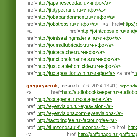
href=
http://japanesecedar.ru>инфо</a>
href=
http://jibtypecrane.ru>инфо</a>
href=
http://jobabandonment.ru>инфо</a>
href=
http://jobstress.ru>инфо</a>
<a href=
http:/
<a href=
http://jointcapsule.ru>ин
href=
http://jointsealingmaterial.ru>инфо</a>
href=
http://journallubricator.ru>инфо</a>
href=
http://juicecatcher.ru>инфо</a>
href=
http://junctionofchannels.ru>инфо</a>
href=
http://justiciablehomicide.ru>инфо</a>
href=
http://juxtapositiontwin.ru>инфо</a>
<a href=
h
gregoryacrok
,
mesuzl
(17.6. 2024 13:41)
odpoveda
<a href=
http://audiobookkeeper.ru>audiob
href=
http://cottagenet.ru>cottagenet</a>
href=
http://eyesvision.ru>eyesvision</a>
href=
http://eyesvisions.com>eyesvisions</a>
href=
http://factoringfee.ru>factoringfee</a>
href=
http://filmzones.ru>filmzones</a>
<a href=
http
<a href=
http://gaffertape.ru>gaffert