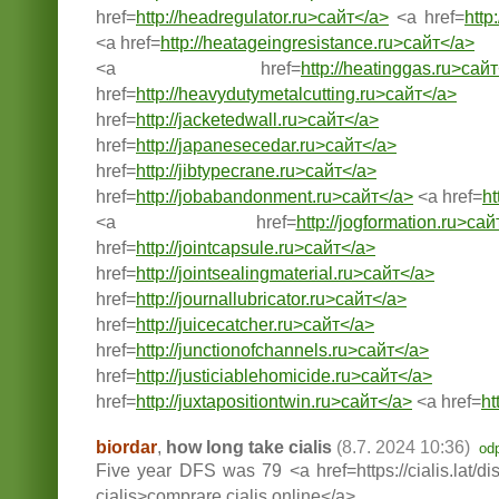
href=
http://headregulator.ru>сайт</a>
<a href=
http
<a href=
http://heatageingresistance.ru>сайт</a>
<a href=
http://heatinggas.ru>сай
href=
http://heavydutymetalcutting.ru>сайт</a>
href=
http://jacketedwall.ru>сайт</a>
href=
http://japanesecedar.ru>сайт</a>
href=
http://jibtypecrane.ru>сайт</a>
href=
http://jobabandonment.ru>сайт</a>
<a href=
ht
<a href=
http://jogformation.ru>сай
href=
http://jointcapsule.ru>сайт</a>
href=
http://jointsealingmaterial.ru>сайт</a>
href=
http://journallubricator.ru>сайт</a>
href=
http://juicecatcher.ru>сайт</a>
href=
http://junctionofchannels.ru>сайт</a>
href=
http://justiciablehomicide.ru>сайт</a>
href=
http://juxtapositiontwin.ru>сайт</a>
<a href=
ht
biordar
,
how long take cialis
(8.7. 2024 10:36)
od
Five year DFS was 79 <a href=https://cialis.lat/dis
cialis>comprare cialis online</a>