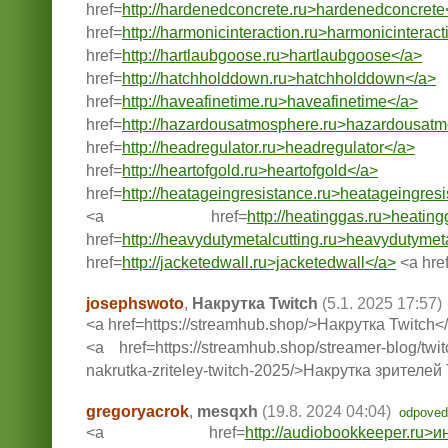
href=
http://hardenedconcrete.ru>hardenedconcrete
href=
http://harmonicinteraction.ru>harmonicinterac
href=
http://hartlaubgoose.ru>hartlaubgoose</a>
href=
http://hatchholddown.ru>hatchholddown</a>
href=
http://haveafinetime.ru>haveafinetime</a>
href=
http://hazardousatmosphere.ru>hazardousat
href=
http://headregulator.ru>headregulator</a>
href=
http://heartofgold.ru>heartofgold</a>
href=
http://heatageingresistance.ru>heatageingres
<a href=
http://heatinggas.ru>heatin
href=
http://heavydutymetalcutting.ru>heavydutymet
href=
http://jacketedwall.ru>jacketedwall</a>
<a href
josephswoto
,
Накрутка Twitch
(5.1. 2025 17:57)
<a href=https://streamhub.shop/>Накрутка Twitch<
<a href=https://streamhub.shop/streamer-blog/twi
nakrutka-zriteley-twitch-2025/>Накрутка зрителей
gregoryacrok
,
mesqxh
(19.8. 2024 04:04)
odpoved
<a href=
http://audiobookkeeper.ru>