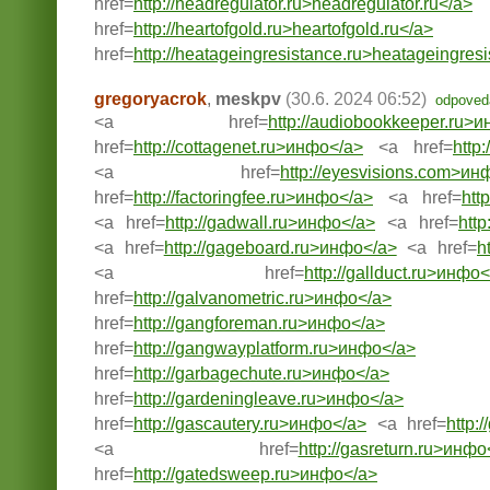
href=
http://headregulator.ru>headregulator.ru</a>
href=
http://heartofgold.ru>heartofgold.ru</a>
href=
http://heatageingresistance.ru>heatageingresis
gregoryacrok
,
meskpv
(30.6. 2024 06:52)
odpoved
<a href=
http://audiobookkeeper.ru>
href=
http://cottagenet.ru>инфо</a>
<a href=
http
<a href=
http://eyesvisions.com>ин
href=
http://factoringfee.ru>инфо</a>
<a href=
htt
<a href=
http://gadwall.ru>инфо</a>
<a href=
http
<a href=
http://gageboard.ru>инфо</a>
<a href=
h
<a href=
http://gallduct.ru>инфо
href=
http://galvanometric.ru>инфо</a>
href=
http://gangforeman.ru>инфо</a>
href=
http://gangwayplatform.ru>инфо</a>
href=
http://garbagechute.ru>инфо</a>
href=
http://gardeningleave.ru>инфо</a>
href=
http://gascautery.ru>инфо</a>
<a href=
http:
<a href=
http://gasreturn.ru>инфо
href=
http://gatedsweep.ru>инфо</a>