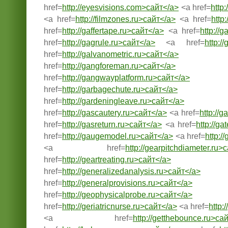
href=
http://eyesvisions.com>сайт</a>
<a href=
http
<a href=
http://filmzones.ru>сайт</a>
<a href=
http
href=
http://gaffertape.ru>сайт</a>
<a href=
http://
href=
http://gagrule.ru>сайт</a>
<a href=
http:/
href=
http://galvanometric.ru>сайт</a>
href=
http://gangforeman.ru>сайт</a>
href=
http://gangwayplatform.ru>сайт</a>
href=
http://garbagechute.ru>сайт</a>
href=
http://gardeningleave.ru>сайт</a>
href=
http://gascautery.ru>сайт</a>
<a href=
http://
href=
http://gasreturn.ru>сайт</a>
<a href=
http://g
href=
http://gaugemodel.ru>сайт</a>
<a href=
http:/
<a href=
http://gearpitchdiameter.ru>
href=
http://geartreating.ru>сайт</a>
href=
http://generalizedanalysis.ru>сайт</a>
href=
http://generalprovisions.ru>сайт</a>
href=
http://geophysicalprobe.ru>сайт</a>
href=
http://geriatricnurse.ru>сайт</a>
<a href=
http:
<a href=
http://getthebounce.ru>са