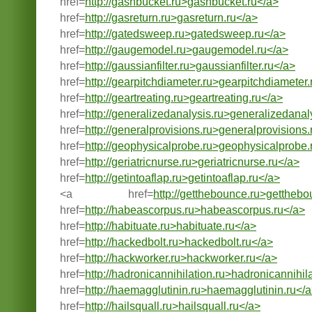
href=
http://gashbucket.ru>gashbucket.ru</a>
href=
http://gasreturn.ru>gasreturn.ru</a>
href=
http://gatedsweep.ru>gatedsweep.ru</a>
href=
http://gaugemodel.ru>gaugemodel.ru</a>
href=
http://gaussianfilter.ru>gaussianfilter.ru</a>
href=
http://gearpitchdiameter.ru>gearpitchdiameter.
href=
http://geartreating.ru>geartreating.ru</a>
href=
http://generalizedanalysis.ru>generalizedanal
href=
http://generalprovisions.ru>generalprovisions.
href=
http://geophysicalprobe.ru>geophysicalprobe.
href=
http://geriatricnurse.ru>geriatricnurse.ru</a>
href=
http://getintoaflap.ru>getintoaflap.ru</a>
<a href=
http://getthebounce.ru>getthebo
href=
http://habeascorpus.ru>habeascorpus.ru</a>
href=
http://habituate.ru>habituate.ru</a>
href=
http://hackedbolt.ru>hackedbolt.ru</a>
href=
http://hackworker.ru>hackworker.ru</a>
href=
http://hadronicannihilation.ru>hadronicannihil
href=
http://haemagglutinin.ru>haemagglutinin.ru</
href=
http://hailsquall.ru>hailsquall.ru</a>