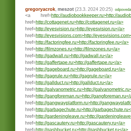
gregoryacrok
,
meszot
(23.3. 2024 20:25)
odpoveda
<a href=
http://audiobookkeeper.ru>http://audi
href=
http://cottagenet.ru>http://cottagenet.ru</a>
href=
http://eyesvision.ru>http://eyesvision.ru</a>
href=
http://eyesvisions.com>http://eyesvisions.com
href=
http://factoringfee.ru>http://factoringfee.ru</a>
href=
http://filmzones.ru>http://filmzones.ru</a>
href=
http://gadwall.ru>http://gadwall.ru</a>
href=
http://gaffertape.ru>http://gaffertape.ru</a>
href=
http://gageboard.ru>http://gageboard.ru</a>
href=
http://gagrule.ru>http://gagrule.ru</a>
href=
http://gallduct.ru>http://gallduct.ru</a>
href=
http://galvanometric.ru>http://galvanometric.ru
href=
http://gangforeman.ru>http://gangforeman.ru</
href=
http://gangwayplatform.ru>http://gangwayplatf
href=
http://garbagechute.ru>http://garbagechute.ru
href=
http://gardeningleave.ru>http://gardeningleave
href=
http://gascautery.ru>http://gascautery.ru</a>
href=
http://gashbucket.ru>http://gashbucket.ru</a>