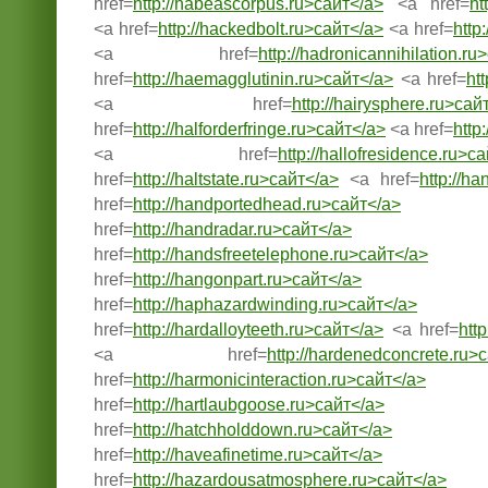
href=
http://habeascorpus.ru>сайт</a>
<a href=
ht
<a href=
http://hackedbolt.ru>сайт</a>
<a href=
http
<a href=
http://hadronicannihilation.ru
href=
http://haemagglutinin.ru>сайт</a>
<a href=
ht
<a href=
http://hairysphere.ru>сай
href=
http://halforderfringe.ru>сайт</a>
<a href=
http
<a href=
http://hallofresidence.ru>с
href=
http://haltstate.ru>сайт</a>
<a href=
http://h
href=
http://handportedhead.ru>сайт</a>
href=
http://handradar.ru>сайт</a>
href=
http://handsfreetelephone.ru>сайт</a>
href=
http://hangonpart.ru>сайт</a>
href=
http://haphazardwinding.ru>сайт</a>
href=
http://hardalloyteeth.ru>сайт</a>
<a href=
htt
<a href=
http://hardenedconcrete.ru>
href=
http://harmonicinteraction.ru>сайт</a>
href=
http://hartlaubgoose.ru>сайт</a>
href=
http://hatchholddown.ru>сайт</a>
href=
http://haveafinetime.ru>сайт</a>
href=
http://hazardousatmosphere.ru>сайт</a>