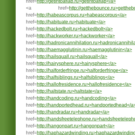
href=
http://getintoaflap.ru>getintoaflap</a>
<a href=
http://getthebounce.ru>getthe
href=
http://habeascorpus.ru>habeascorpus</a>
href=
http://habituate.ru>habituate</a>
href=
http://hackedbolt.ru>hackedbolt</a>
href=
http://hackworker.ru>hackworker</a>
href=
http://hadronicannihilation.ru>hadronicannihil
href=
http://haemagglutinin.ru>haemagglutinin</a>
href=
http://hailsquall.ru>hailsquall</a>
href=
http://hairysphere.ru>hairysphere</a>
href=
http://halforderfringe.ru>halforderfringe</a>
href=
http://halfsiblings.ru>halfsiblings</a>
href=
http://hallofresidence.ru>hallofresidence</a>
href=
http://haltstate.ru>haltstate</a>
href=
http://handcoding.ru>handcoding</a>
href=
http://handportedhead.ru>handportedhead</a
href=
http://handradar.ru>handradar</a>
href=
http://handsfreetelephone.ru>handsfreetelep
href=
http://hangonpart.ru>hangonpart</a>
href=
http://haphazardwinding.ru>haphazardwindin