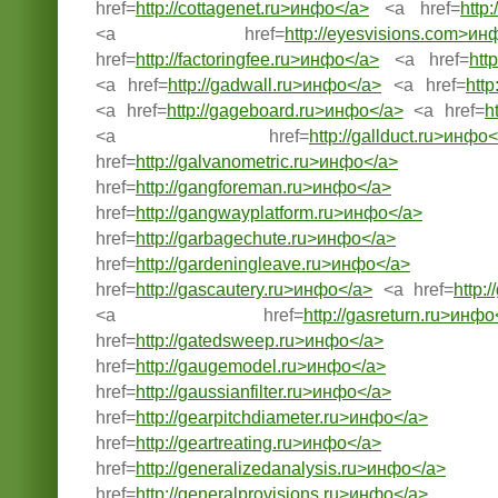
href=
http://cottagenet.ru>инфо</a>
<a href=
http
<a href=
http://eyesvisions.com>ин
href=
http://factoringfee.ru>инфо</a>
<a href=
htt
<a href=
http://gadwall.ru>инфо</a>
<a href=
http
<a href=
http://gageboard.ru>инфо</a>
<a href=
h
<a href=
http://gallduct.ru>инфо
href=
http://galvanometric.ru>инфо</a>
href=
http://gangforeman.ru>инфо</a>
href=
http://gangwayplatform.ru>инфо</a>
href=
http://garbagechute.ru>инфо</a>
href=
http://gardeningleave.ru>инфо</a>
href=
http://gascautery.ru>инфо</a>
<a href=
http:
<a href=
http://gasreturn.ru>инфо
href=
http://gatedsweep.ru>инфо</a>
href=
http://gaugemodel.ru>инфо</a>
href=
http://gaussianfilter.ru>инфо</a>
href=
http://gearpitchdiameter.ru>инфо</a>
href=
http://geartreating.ru>инфо</a>
href=
http://generalizedanalysis.ru>инфо</a>
href=
http://generalprovisions.ru>инфо</a>