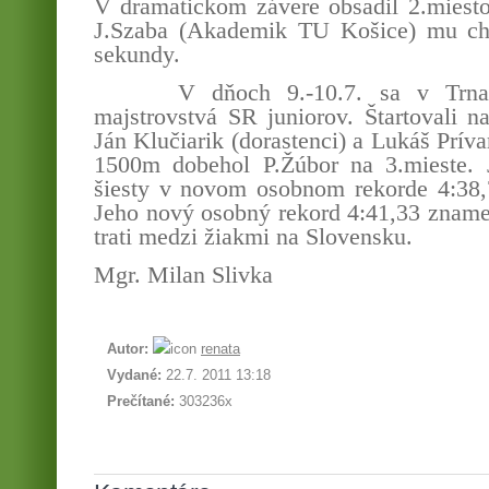
V dramatickom závere obsadil 2.miest
J.Szaba (Akademik TU Košice) mu chý
sekundy.
V dňoch 9.-10.7. sa v Trna
majstrovstvá SR juniorov. Štartovali n
Ján Klučiarik (dorastenci) a Lukáš Príva
1500m dobehol P.Žúbor na 3.mieste. J
šiesty v novom osobnom rekorde 4:38,
Jeho nový osobný rekord 4:41,33 znamen
trati medzi žiakmi na Slovensku.
Mgr. Milan Slivka
Autor:
renata
Vydané:
22.7. 2011 13:18
Prečítané:
303236x