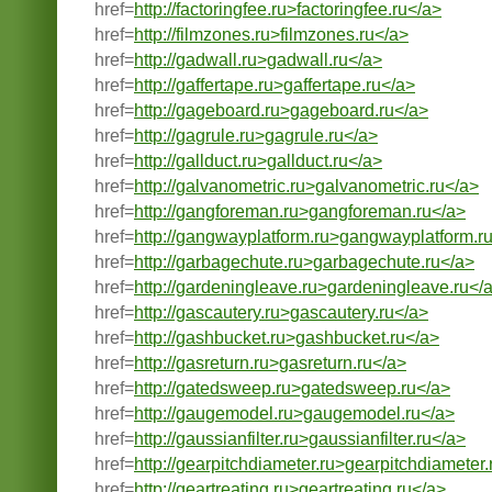
href=
http://factoringfee.ru>factoringfee.ru</a>
href=
http://filmzones.ru>filmzones.ru</a>
href=
http://gadwall.ru>gadwall.ru</a>
href=
http://gaffertape.ru>gaffertape.ru</a>
href=
http://gageboard.ru>gageboard.ru</a>
href=
http://gagrule.ru>gagrule.ru</a>
href=
http://gallduct.ru>gallduct.ru</a>
href=
http://galvanometric.ru>galvanometric.ru</a>
href=
http://gangforeman.ru>gangforeman.ru</a>
href=
http://gangwayplatform.ru>gangwayplatform.r
href=
http://garbagechute.ru>garbagechute.ru</a>
href=
http://gardeningleave.ru>gardeningleave.ru</
href=
http://gascautery.ru>gascautery.ru</a>
href=
http://gashbucket.ru>gashbucket.ru</a>
href=
http://gasreturn.ru>gasreturn.ru</a>
href=
http://gatedsweep.ru>gatedsweep.ru</a>
href=
http://gaugemodel.ru>gaugemodel.ru</a>
href=
http://gaussianfilter.ru>gaussianfilter.ru</a>
href=
http://gearpitchdiameter.ru>gearpitchdiameter.
href=
http://geartreating.ru>geartreating.ru</a>