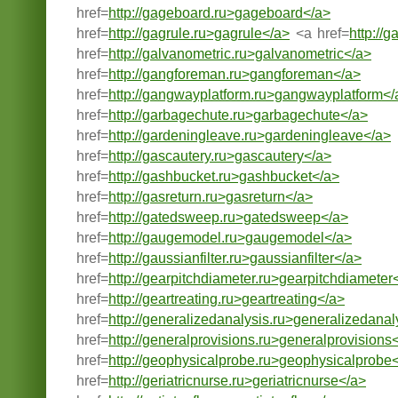
href=
http://gageboard.ru>gageboard</a>
href=
http://gagrule.ru>gagrule</a>
<a href=
http://g
href=
http://galvanometric.ru>galvanometric</a>
href=
http://gangforeman.ru>gangforeman</a>
href=
http://gangwayplatform.ru>gangwayplatform</
href=
http://garbagechute.ru>garbagechute</a>
href=
http://gardeningleave.ru>gardeningleave</a>
href=
http://gascautery.ru>gascautery</a>
href=
http://gashbucket.ru>gashbucket</a>
href=
http://gasreturn.ru>gasreturn</a>
href=
http://gatedsweep.ru>gatedsweep</a>
href=
http://gaugemodel.ru>gaugemodel</a>
href=
http://gaussianfilter.ru>gaussianfilter</a>
href=
http://gearpitchdiameter.ru>gearpitchdiameter
href=
http://geartreating.ru>geartreating</a>
href=
http://generalizedanalysis.ru>generalizedanal
href=
http://generalprovisions.ru>generalprovisions
href=
http://geophysicalprobe.ru>geophysicalprobe
href=
http://geriatricnurse.ru>geriatricnurse</a>