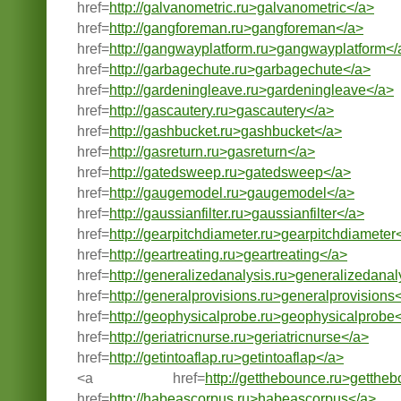
href=
http://galvanometric.ru>galvanometric</a>
href=
http://gangforeman.ru>gangforeman</a>
href=
http://gangwayplatform.ru>gangwayplatform</
href=
http://garbagechute.ru>garbagechute</a>
href=
http://gardeningleave.ru>gardeningleave</a>
href=
http://gascautery.ru>gascautery</a>
href=
http://gashbucket.ru>gashbucket</a>
href=
http://gasreturn.ru>gasreturn</a>
href=
http://gatedsweep.ru>gatedsweep</a>
href=
http://gaugemodel.ru>gaugemodel</a>
href=
http://gaussianfilter.ru>gaussianfilter</a>
href=
http://gearpitchdiameter.ru>gearpitchdiameter
href=
http://geartreating.ru>geartreating</a>
href=
http://generalizedanalysis.ru>generalizedanal
href=
http://generalprovisions.ru>generalprovisions
href=
http://geophysicalprobe.ru>geophysicalprobe
href=
http://geriatricnurse.ru>geriatricnurse</a>
href=
http://getintoaflap.ru>getintoaflap</a>
<a href=
http://getthebounce.ru>getthe
href=
http://habeascorpus.ru>habeascorpus</a>