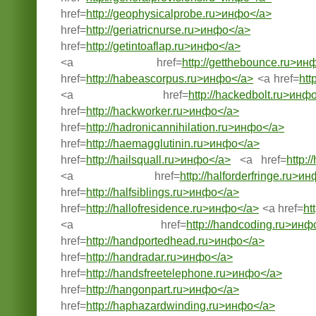
href=
http://geophysicalprobe.ru>инфо</a>
href=
http://geriatricnurse.ru>инфо</a>
href=
http://getintoaflap.ru>инфо</a>
<a href=
http://getthebounce.ru>ин
href=
http://habeascorpus.ru>инфо</a>
<a href=
htt
<a href=
http://hackedbolt.ru>инф
href=
http://hackworker.ru>инфо</a>
href=
http://hadronicannihilation.ru>инфо</a>
href=
http://haemagglutinin.ru>инфо</a>
href=
http://hailsquall.ru>инфо</a>
<a href=
http:
<a href=
http://halforderfringe.ru>и
href=
http://halfsiblings.ru>инфо</a>
href=
http://hallofresidence.ru>инфо</a>
<a href=
ht
<a href=
http://handcoding.ru>инф
href=
http://handportedhead.ru>инфо</a>
href=
http://handradar.ru>инфо</a>
href=
http://handsfreetelephone.ru>инфо</a>
href=
http://hangonpart.ru>инфо</a>
href=
http://haphazardwinding.ru>инфо</a>