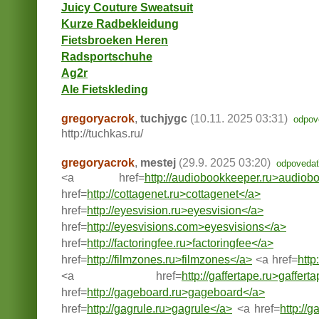
Juicy Couture Sweatsuit
Kurze Radbekleidung
Fietsbroeken Heren
Radsportschuhe
Ag2r
Ale Fietskleding
gregoryacrok
,
tuchjygc
(10.11. 2025 03:31)
odpov
http://tuchkas.ru/
gregoryacrok
,
mestej
(29.9. 2025 03:20)
odpoveda
<a href=
http://audiobookkeeper.ru>audiob
href=
http://cottagenet.ru>cottagenet</a>
href=
http://eyesvision.ru>eyesvision</a>
href=
http://eyesvisions.com>eyesvisions</a>
href=
http://factoringfee.ru>factoringfee</a>
href=
http://filmzones.ru>filmzones</a>
<a href=
http
<a href=
http://gaffertape.ru>gaffert
href=
http://gageboard.ru>gageboard</a>
href=
http://gagrule.ru>gagrule</a>
<a href=
http://g