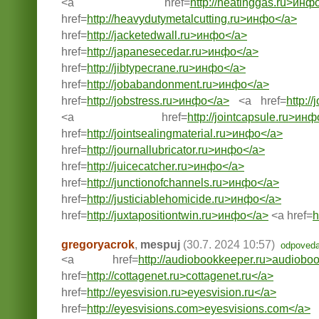
<a href=
http://heatinggas.ru>инф
href=
http://heavydutymetalcutting.ru>инфо</a>
href=
http://jacketedwall.ru>инфо</a>
href=
http://japanesecedar.ru>инфо</a>
href=
http://jibtypecrane.ru>инфо</a>
href=
http://jobabandonment.ru>инфо</a>
href=
http://jobstress.ru>инфо</a>
<a href=
http:/
<a href=
http://jointcapsule.ru>ин
href=
http://jointsealingmaterial.ru>инфо</a>
href=
http://journallubricator.ru>инфо</a>
href=
http://juicecatcher.ru>инфо</a>
href=
http://junctionofchannels.ru>инфо</a>
href=
http://justiciablehomicide.ru>инфо</a>
href=
http://juxtapositiontwin.ru>инфо</a>
<a href=
h
gregoryacrok
,
mespuj
(30.7. 2024 10:57)
odpoved
<a href=
http://audiobookkeeper.ru>audiobo
href=
http://cottagenet.ru>cottagenet.ru</a>
href=
http://eyesvision.ru>eyesvision.ru</a>
href=
http://eyesvisions.com>eyesvisions.com</a>