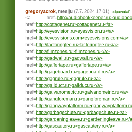
gregoryacrok
,
mesiju
(7.7. 2024 17:01)
odpovedať
<a href=
http://audiobookkeeper.ru>audiobo
href=
http://cottagenet.ru>cottagenet.ru</a>
href=
http://eyesvision.ru>eyesvision.ru</a>
href=
http://eyesvisions.com>eyesvisions.com</a>
href=
http://factoringfee.ru>factoringfee.ru</a>
href=
http://filmzones.ru>filmzones.ru</a>
href=
http://gadwall.ru>gadwall.ru</a>
href=
http://gaffertape.ru>gaffertape.ru</a>
href=
http://gageboard.ru>gageboard.ru</a>
href=
http://gagrule.ru>gagrule.ru</a>
href=
http://gallduct.ru>gallduct.ru</a>
href=
http://galvanometric.ru>galvanometric.ru</a>
href=
http://gangforeman.ru>gangforeman.ru</a>
href=
http://gangwayplatform.ru>gangwayplatform.r
href=
http://garbagechute.ru>garbagechute.ru</a>
href=
http://gardeningleave.ru>gardeningleave.ru</
href=
http://gascautery.ru>gascautery.ru</a>