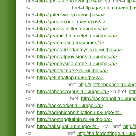
href=
http://gascautery.ru>инфо</a>
<a href=
http:
<a href=
http://gasreturn.ru>инфо
href=
http://gatedsweep.ru>инфо</a>
href=
http://gaugemodel.ru>инфо</a>
href=
http://gaussianfilter.ru>инфо</a>
href=
http://gearpitchdiameter.ru>инфо</a>
href=
http://geartreating.ru>инфо</a>
href=
http://generalizedanalysis.ru>инфо</a>
href=
http://generalprovisions.ru>инфо</a>
href=
http://geophysicalprobe.ru>инфо</a>
href=
http://geriatricnurse.ru>инфо</a>
href=
http://getintoaflap.ru>инфо</a>
<a href=
http://getthebounce.ru>ин
href=
http://habeascorpus.ru>инфо</a>
<a href=
htt
<a href=
http://hackedbolt.ru>инф
href=
http://hackworker.ru>инфо</a>
href=
http://hadronicannihilation.ru>инфо</a>
href=
http://haemagglutinin.ru>инфо</a>
href=
http://hailsquall.ru>инфо</a>
<a href=
http:
<a href=
http://halforderfringe.ru>и