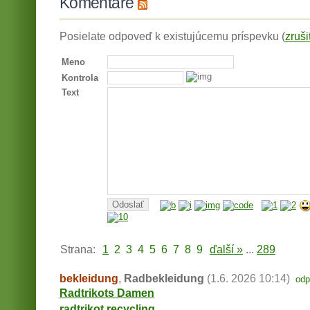
Komentáre
Posielate odpoveď k existujúcemu príspevku (
zruši
Meno
Kontrola
Text
Strana:
1
2
3
4
5
6
7
8
9
ďalší »
...
289
bekleidung
,
Radbekleidung
(1.6. 2026 10:14)
odp
Radtrikots Damen
radtrikot recycling