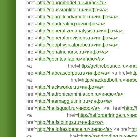
href=
http://gaugemodel.ru>инфо</a>
href=
http://gaussianfilter.ru>инфо</a>
href=
http://gearpitchdiameter.ru>инфо</a>
href=
http://geartreating.ru>инфо</a>
href=
http://generalizedanalysis.ru>инфо</a>
href=
http://generalprovisions.ru>инфо</a>
href=
http://geophysicalprobe.ru>инфо</a>
href=
http://geriatricnurse.ru>инфо</a>
href=
http://getintoaflap.ru>инфо</a>
<a href=
http://getthebounce.ru>ин
href=
http://habeascorpus.ru>инфо</a>
<a href=
htt
<a href=
http://hackedbolt.ru>инф
href=
http://hackworker.ru>инфо</a>
href=
http://hadronicannihilation.ru>инфо</a>
href=
http://haemagglutinin.ru>инфо</a>
href=
http://hailsquall.ru>инфо</a>
<a href=
http:
<a href=
http://halforderfringe.ru>и
href=
http://halfsiblings.ru>инфо</a>
href=
http://hallofresidence.ru>инфо</a>
<a href=
ht
<a href=
http://handcoding.ru>инф