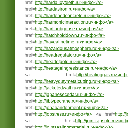
href=
http://hardalloyteeth.ru>инфо</a>
href=
http://hardasiron.ru>инфо</a>
href=
http://hardenedconcrete.ru>инфо</a>
href=
http://harmonicinteraction.ru>инфо</a>
href=
http://hartlaubgoose.ru>инфо</a>
href=
http://hatchholddown.ru>инфо</a>
href=
http://haveafinetime.ru>инфо</a>
href=
http://hazardousatmosphere.ru>инфо</a>
href=
http://headregulator.ru>инфо</a>
href=
http://heartofgold.ru>инфо</a>
href=
http://heatageingresistance.ru>инфо</a>
<a href=
http://heatinggas.ru>инф
href=
http://heavydutymetalcutting.ru>инфо</a>
href=
http://jacketedwall.ru>инфо</a>
href=
http://japanesecedar.ru>инфо</a>
href=
http://jibtypecrane.ru>инфо</a>
href=
http://jobabandonment.ru>инфо</a>
href=
http://jobstress.ru>инфо</a>
<a href=
http:/
<a href=
http://jointcapsule.ru>ин
href=
http://jointsealingmaterial.ru>инфо</a>