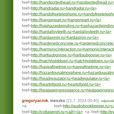
href=
http://handportedhead.ru>handportedhead.ru<
href=
http://handradar.ru>handradar.ru</a>
href=
http://handsfreetelephone.ru>handsfreeteleph
href=
http://hangonpart.ru>hangonpart.ru</a>
href=
http://haphazardwinding.ru>haphazardwinding
href=
http://hardalloyteeth.ru>hardalloyteeth.ru</a>
href=
http://hardasiron.ru>hardasiron.ru</a>
href=
http://hardenedconcrete.ru>hardenedconcrete
href=
http://harmonicinteraction.ru>harmonicinteract
href=
http://hartlaubgoose.ru>hartlaubgoose.ru</a>
href=
http://hatchholddown.ru>hatchholddown.ru</a
href=
http://haveafinetime.ru>haveafinetime.ru</a>
href=
http://hazardousatmosphere.ru>hazardousatm
href=
http://headregulator.ru>headregulator.ru</a>
href=
http://heartofgold.ru>heartofgold.ru</a>
href=
http://heatageingresistance.ru>heatageingresis
gregoryacrok
,
meszko
(21.7. 2024 00:40)
odpoved
<a href=
http://audiobookkeeper.ru>
href=
http://cottagenet.ru>сайт</a>
<a href=
http://