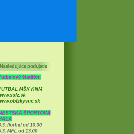
Nasledujúce podujatie
Futbalový štadión:
FUTBAL MŠK KNM
www.ssfz.sk
www.obfzkysuc.sk
MESTSKÁ ŠPORTOVÁ
HALA
4.3. florbal od 10.00
5.3. MFL od 13.00