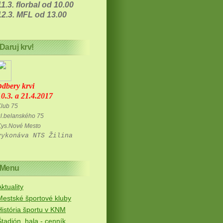
11.3. florbal od 10.00
12.3. MFL od 13.00
Daruj krv!
o
dbery krvi
10.3. a 21.4.2017
lub 75
l.belanského 75
Kys.Nové Mesto
vykonáva NTS Žilina
Menu
ktuality
Mestské športové kluby
História športu v KNM
Štadión, hala - cenník