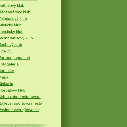
Futbalový klub
Hádzanársky klub
Volejbalový klub
tletický klub
uristický klub
Stolnotenisový klub
Šachový klub
Liga ZŠ
Partneri, sponzori
Fotogaléria
Kontakty
Mapa
Diskusia
Florbalový klub
Beh oslobodenia mesta
Najlepší športovci mesta
Povinné zverejňovanie