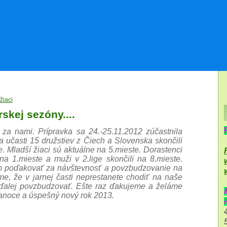
žiaci
skej sezóny....
za nami. Prípravka sa 24.-25.11.2012 zúčastnila
za učasti 15 družstiev z Čiech a Slovenska skončili
. Mladší žiaci sú aktuálne na 5.mieste. Dorastenci
na 1.mieste a muži v 2.lige skončili na 8.mieste.
poďakovať za návštevnosť a povzbudzovanie na
e, že v jarnej časti neprestanete chodiť na naše
ďalej povzbudzovať. Ešte raz ďakujeme a želáme
anoce a úspešný nový rok 2013.