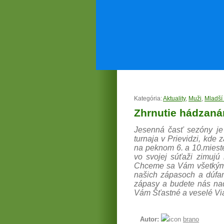
Kategória:
Aktuality
,
Muži
,
Mladší 
Zhrnutie hádzanár
Jesenná časť sezóny je 
turnaja v Prievidzi, kde 
na peknom 6. a 10.mieste
vo svojej súťaži zimujú 
Chceme sa Vám všetkým 
našich zápasoch a dúfam
zápasy a budete nás na
Vám Šťastné a veselé Vi
Autor:
brano