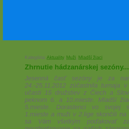
Kategória:
Aktuality
,
Muži
,
Mladší žiaci
Zhrnutie hádzanárskej sezóny...
Jesenná časť sezóny je za nam
24.-25.11.2012 zúčastnila turnaja v
učasti 15 družstiev z Čiech a Slov
peknom 6. a 10.mieste. Mladší žia
5.mieste. Dorastenci vo svojej 
1.mieste a muži v 2.lige skončili n
sa Vám všetkým poďakovať za
povzbudzovanie na našich zápasoc