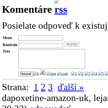
Komentáre
Posielate odpoveď k existu
Meno
Kontrola
Text
Strana:
1
2
3
ďalší »
dapoxetine-amazon-uk
,
lej