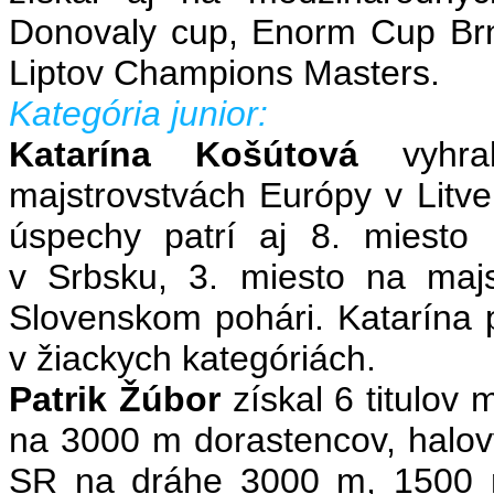
Donovaly cup, Enorm Cup Brn
Liptov Champions Masters.
Kategória junior:
Katarína Košútová
vyhr
majstrovstvách Európy v Litve
úspechy patrí aj 8. miesto
v Srbsku, 3. miesto na maj
Slovenskom pohári. Katarína 
v žiackych kategóriách.
Patrik Žúbor
získal 6 titulov
na 3000 m dorastencov, halový
SR na dráhe 3000 m, 1500 m