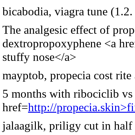
bicabodia
,
viagra tune
(1.2
The analgesic effect of pro
dextropropoxyphene <a hre
stuffy nose</a>
mayptob
,
propecia cost rite
5 months with ribociclib vs
href=
http://propecia.skin>f
jalaagilk
,
priligy cut in half