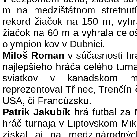
m na medzištátnom stretnut
rekord žiačok na 150 m, vyhr
žiačok na 60 m a vyhrala celo
olympionikov v Dubnici.
Miloš Roman
v
súčasnosti hrá
najlepšieho hráča celého turn
sviatkov v kanadskom me
reprezentoval Třinec, Trenčín
USA, či Francúzsku.
Patrik Jakubík
hrá futbal za 
hráč turnaja v Liptovskom Miku
získal aj na medzinárodnýc