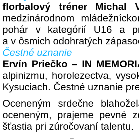
florbalový tréner Michal
medzinárodnom mládežníckom
pohár v kategórií U16 a pr
a v ôsmich odohratých zápasoch
Čestné uznanie
Ervín Priečko – IN MEMOR
alpinizmu, horolezectva, vysok
Kysuciach. Čestné uznanie pre
Oceneným srdečne blahožel
oceneným, prajeme pevné zd
šťastia pri zúročovaní talentu.