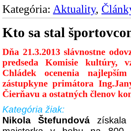
Kategória:
Aktuality
,
Článk
Kto sa stal športovc
Dňa 21.3.2013 slávnostne odov
predseda Komisie kultúry, v
Chládek ocenenia najlepším
zástupkyne primátora Ing.Jan
Čierňavu a ostatných členov ko
Kategória žiak:
Nikola Štefundová
získala
majsterka v behu na 800 