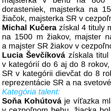
dorasteniek, majsterka na 
žiačok, majsterka SR v cezpoľ
Michal Kučera
získal 4 titul
na 1500 m žiakov, majster 
a majster SR žiakov v cezpoľ
Lucia Ševčíková
získala tit
v kategórií do 6 aj do 8 rokov
SR v kategórii dievčat do 8 
reprezentácie SR a na svetové
Kategória talent:
Soňa Kohútová
je
víťazka m
v cezpoľnom behu, žiacka bo