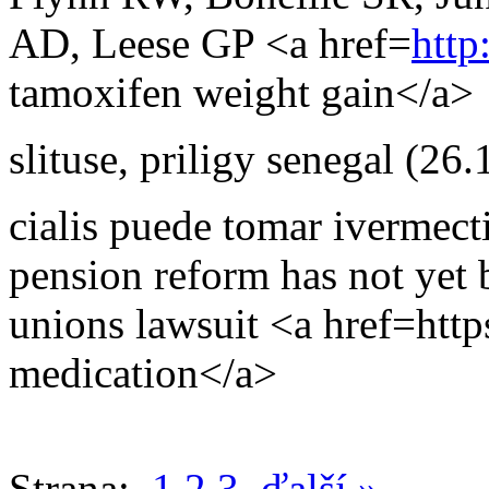
AD, Leese GP <a href=
http
tamoxifen weight gain</a>
slituse
,
priligy senegal
(26.
cialis puede tomar ivermect
pension reform has not yet 
unions lawsuit <a href=https
medication</a>
Strana:
1
2
3
ďalší »