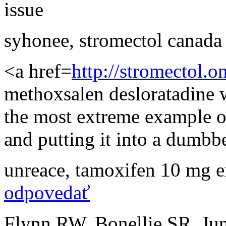
issue
syhonee
,
stromectol canada
<a href=
http://stromectol.o
methoxsalen desloratadine 
the most extreme example of
and putting it into a dumbb
unreace
,
tamoxifen 10 mg 
odpovedať
Flynn RW, Bonellie SR, J