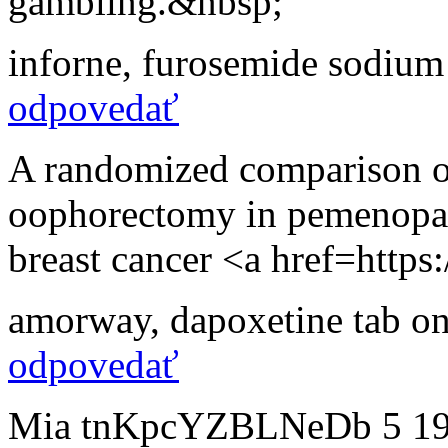
gambling.&nbsp;
inforne
,
furosemide sodium 
odpovedať
A randomized comparison of
oophorectomy in pemenopau
breast cancer <a href=http
amorway
,
dapoxetine tab on
odpovedať
Mia tnKpcYZBLNeDb 5 19