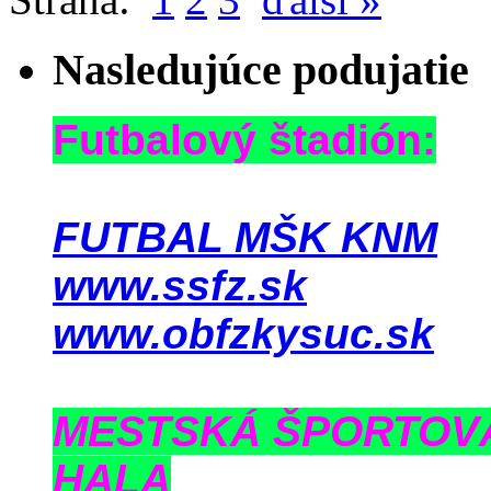
Nasledujúce podujatie
Futbalový štadión:
FUTBAL MŠK KNM
www.ssfz.sk
www.obfzkysuc.sk
MESTSKÁ ŠPORTOV
HALA