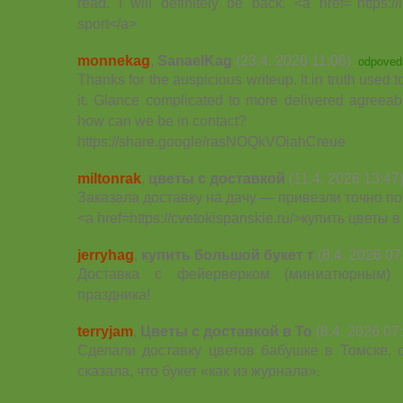
read. I will definitely be back. <a href="https://
sport</a>
monnekag
,
SanaelKag
(23.4. 2026 11:06)
odpoved
Thanks for the auspicious writeup. It in truth used
it. Glance complicated to more delivered agreeab
how can we be in contact?
https://share.google/rasNOQkVOiahCreue
miltonrak
,
цветы с доставкой
(11.4. 2026 13:47
Заказала доставку на дачу — привезли точно по
<a href=https://cvetokispanskie.ru/>купить цветы 
jerryhag
,
купить большой букет т
(8.4. 2026 07
Доставка с фейерверком (миниатюрным)
праздника!
terryjam
,
Цветы с доставкой в То
(8.4. 2026 07
Сделали доставку цветов бабушке в Томске, 
сказала, что букет «как из журнала».