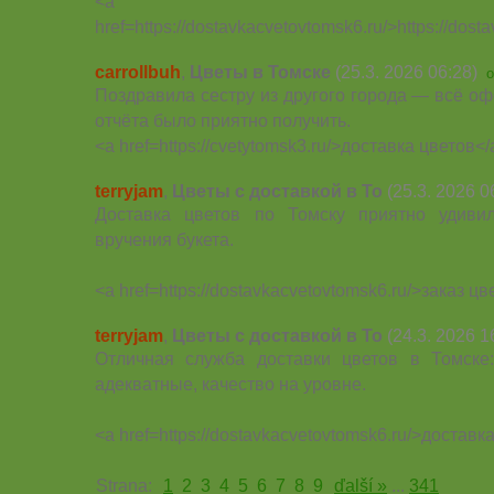
<a
href=https://dostavkacvetovtomsk6.ru/>https://dos
carrollbuh
,
Цветы в Томске
(25.3. 2026 06:28)
o
Поздравила сестру из другого города — всё о
отчёта было приятно получить.
<a href=https://cvetytomsk3.ru/>доставка цветов</
terryjam
,
Цветы с доставкой в То
(25.3. 2026 0
Доставка цветов по Томску приятно удиви
вручения букета.
<a href=https://dostavkacvetovtomsk6.ru/>заказ ц
terryjam
,
Цветы с доставкой в То
(24.3. 2026 1
Отличная служба доставки цветов в Томске
адекватные, качество на уровне.
<a href=https://dostavkacvetovtomsk6.ru/>доставк
Strana:
1
2
3
4
5
6
7
8
9
ďalší »
...
341