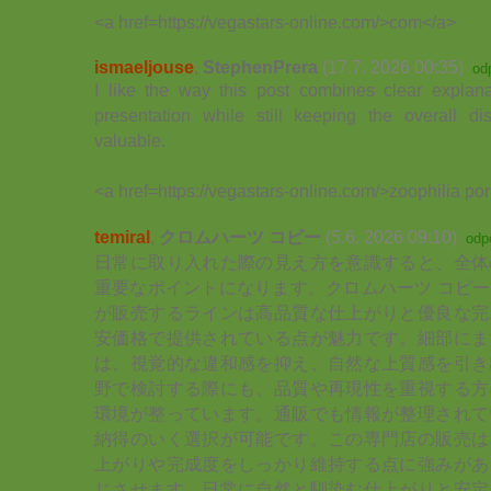
<a href=https://vegastars-online.com/>com</a>
ismaeljouse
,
StephenPrera
(17.7. 2026 00:35)
od
I like the way this post combines clear explana
presentation while still keeping the overall di
valuable.
<a href=https://vegastars-online.com/>zoophilia po
temiral
,
クロムハーツ コピー
(5.6. 2026 09:10)
odp
日常に取り入れた際の見え方を意識すると、全体
重要なポイントになります。クロムハーツ コピ
が販売するラインは高品質な仕上がりと優良な完
安価格で提供されている点が魅力です。細部にま
は、視覚的な違和感を抑え、自然な上質感を引き
野で検討する際にも、品質や再現性を重視する方
環境が整っています。通販でも情報が整理されて
納得のいく選択が可能です。この専門店の販売は
上がりや完成度をしっかり維持する点に強みがあ
じさせます。日常に自然と馴染む仕上がりと安定