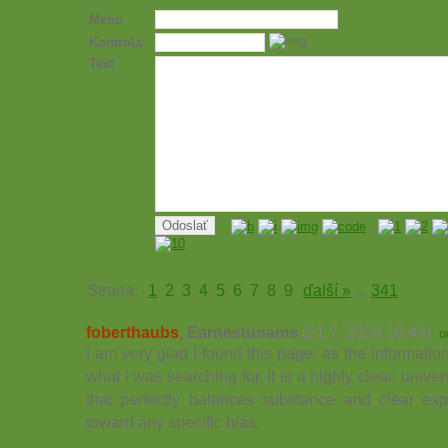
Meno
Kontrola
Text
Strana:
1
2
3
4
5
6
7
8
9
ďalší »
...
341
foberthaubs
,
Earnestunams
(21.7. 2026 16:49)
o
I am very glad I found this page, as the informatio
what I was searching for. It is a highly clear, univ
that perfectly balances substance and clear exp
toward any specific bias.