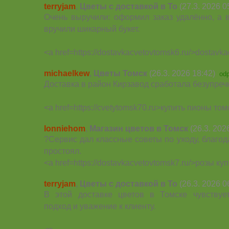
terryjam
,
Цветы с доставкой в То
(27.3. 2026 0
Очень выручили: оформил заказ удалённо, а 
вручили шикарный букет.
<a href=https://dostavkacvetovtomsk6.ru/>dostavk
michaelkew
,
Цветы Томск
(26.3. 2026 18:42)
od
Доставка в район Кирзавод сработала безупреч
<a href=https://cvetytomsk70.ru>купить пионы том
lonniehom
,
Магазин цветов в Томск
(26.3. 202
?Сервис дал классные советы по уходу, благод
простоял.
<a href=https://dostavkacvetovtomsk7.ru/>розы ку
terryjam
,
Цветы с доставкой в То
(26.3. 2026 0
В этой доставке цветов в Томске чувствуе
подход и уважение к клиенту.