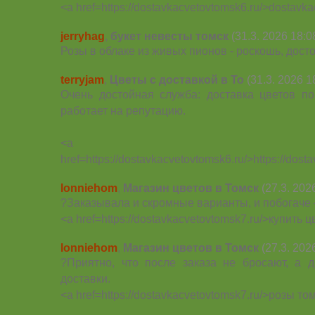
<a href=https://dostavkacvetovtomsk6.ru/>dostavk
jerryhag
,
букет невесты томск
(31.3. 2026 18:0
Розы в облаке из живых пионов - роскошь, дос
terryjam
,
Цветы с доставкой в То
(31.3. 2026 1
Очень достойная служба: доставка цветов по
работает на репутацию.
<a
href=https://dostavkacvetovtomsk6.ru/>https://dos
lonniehom
,
Магазин цветов в Томск
(27.3. 202
?Заказывала и скромные варианты, и побогаче 
<a href=https://dostavkacvetovtomsk7.ru/>купить 
lonniehom
,
Магазин цветов в Томск
(27.3. 202
?Приятно, что после заказа не бросают, а д
доставки.
<a href=https://dostavkacvetovtomsk7.ru/>розы то