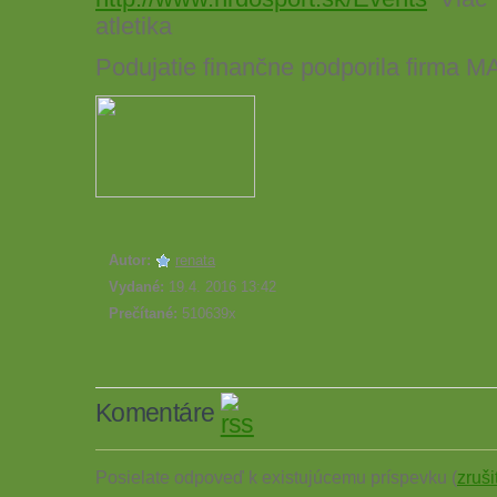
atletika
Podujatie finančne podporila firma M
Autor:
renata
Vydané:
19.4. 2016 13:42
Prečítané:
510639x
Komentáre
Posielate odpoveď k existujúcemu príspevku (
zruši