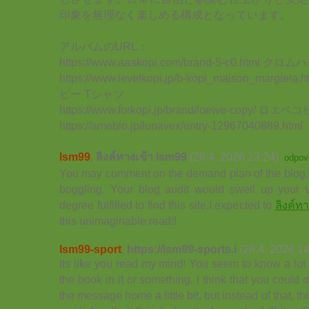
印象を無理なく楽しめる構成となっています。
アルバムのURL：
https://www.aaakopi.com/brand-5-c0.html 
https://www.levelkopi.jp/b-kopi_maison_mar
ピー Tシャツ
https://www.forkopi.jp/brand/loewe-copy/ ロエベ
https://ameblo.jp/lunavex/entry-12967040889.html
lsm99
,
ลิงค์ทางเข้า lsm99
(28.4. 2026 23:24)
odpov
You may comment on the demand plan of the blog. Y
boggling. Your blog audit would swell up your vi
degree fulfilled to find this site.I expected to
ลิงค์ท
this unimaginable read!!
lsm99-sport
,
https://lsm99-sports.i
(28.4. 2026 14
Its like you read my mind! You seem to know a lot 
the book in it or something. I think that you could 
the message home a little bit, but instead of that, thi