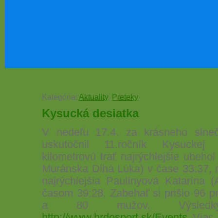
Kategória:
Aktuality
,
Preteky
Kysucká desiatka
V nedeľu 17.4. za krásneho slne
uskutočnil 11.ročník Kysuckej 
kilometrovú trať najrýchlejšie ubeh
Muránska Dlhá Lúka) v čase 33:37, 
najrýchlejšia Paulínyová Katarína 
časom 39:28. Zabehať si prišlo 96 pr
a 80 mužov. Výsled
http://www.hrdosport.sk/Events
Viac f