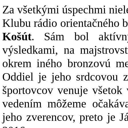
Za všetkými úspechmi niele
Klubu rádio orientačného 
Košút
. Sám bol aktívn
výsledkami, na majstrovs
okrem iného bronzovú med
Oddiel je jeho srdcovou 
športovcov venuje všetok 
vedením môžeme očakávať
jeho zverencov, preto je J