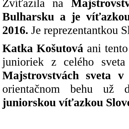
Zvíťazila na
Majstrovs
Bulharsku a je víťazk
2016.
Je reprezentantkou S
Katka Košutová
ani tento
junioriek z celého svet
Majstrovstvách sveta v
orientačnom behu už d
juniorskou víťazkou Slov