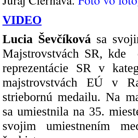
VIDEO
Lucia Ševčíková
sa svoj
Majstrovstvách SR, kde
reprezentácie SR v kate
majstrovstvách EÚ v Ra
striebornú medailu. Na ma
sa umiestnila na 35. miest
svojim umiestnením med