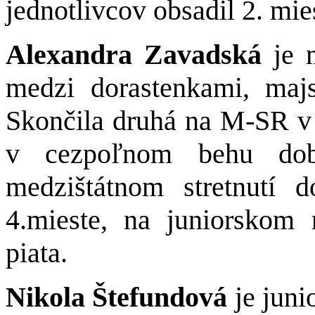
jednotlivcov obsadil 2. mie
Alexandra Zavadská
je 
medzi dorastenkami, maj
Skončila druhá na M-SR 
v cezpoľnom behu dob
medzištátnom stretnutí
4.mieste, na juniorskom 
piata.
Nikola Štefundová
je juni