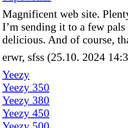
Magnificent web site. Plent
I’m sending it to a few pals
delicious. And of course, t
erwr
,
sfss
(25.10. 2024 14:
Yeezy
Yeezy 350
Yeezy 380
Yeezy 450
Yeezy 500