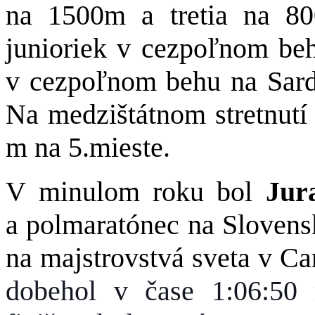
na 1500m a tretia na 8
junioriek v cezpoľnom beh
v cezpoľnom behu na Sardí
Na medzištátnom stretnutí
m na 5.mieste.
V minulom roku bol
Jura
a polmaratónec na Slovens
na majstrovstvá sveta v Ca
dobehol v čase 1:06:50