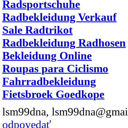
Radsportschuhe
Radbekleidung Verkauf
Sale Radtrikot
Radbekleidung Radhosen
Bekleidung Online
Roupas para Ciclismo
Fahrradbekleidung
Fietsbroek Goedkope
lsm99dna
,
lsm99dna@gmai
odpovedať