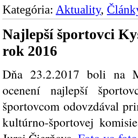
Kategória:
Aktuality
,
Článk
Najlepší športovci K
rok 2016
Dňa 23.2.2017 boli na 
ocenení najlepší šport
športovcom odovzdával prim
kultúrno-športovej komisi
Juraj Čierňava.
Foto vo foto