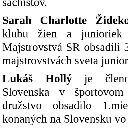
šachistov.
Sarah Charlotte Žide
klubu žien a juniori
Majstrovstvá SR obsadili 
majstrovstvách sveta junio
Lukáš Hollý
je členom
Slovenska v športovom
družstvo obsadilo 1.mi
konaných na Slovensku vo S