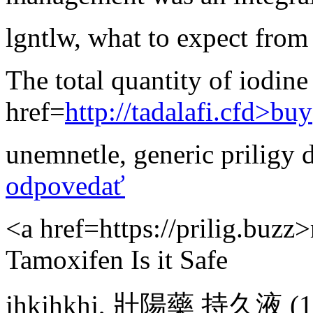
lgntlw
,
what to expect from
The total quantity of iodine
href=
http://tadalafi.cfd>buy
unemnetle
,
generic priligy
odpovedať
<a href=https://prilig.buzz>
Tamoxifen Is it Safe
jhkjhkhj
,
壯陽藥 持久液
(1