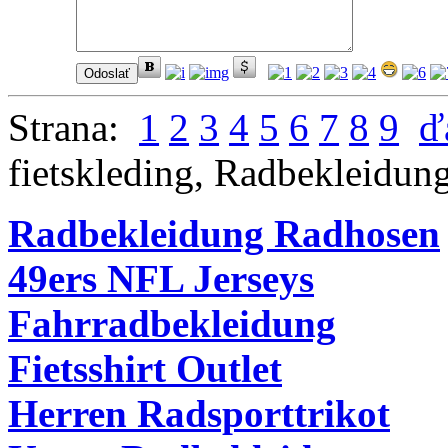
Strana:
1
2
3
4
5
6
7
8
9
ď
fietskleding
,
Radbekleidun
Radbekleidung Radhosen
49ers NFL Jerseys
Fahrradbekleidung
Fietsshirt Outlet
Herren Radsporttrikot