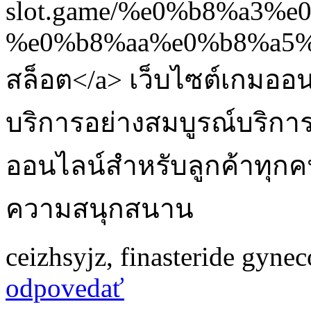
slot.game/%e0%b8%a3
%e0%b8%aa%e0%b8%a5%
สล็อต</a> เว็บไซต์เกมออน
บริการอย่างสมบูรณ์บริกา
ออนไลน์สำหรับลูกค้าทุกคนที
ความสนุกสนาน
ceizhsyjz
,
finasteride gyne
odpovedať