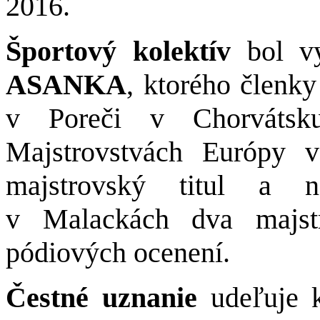
2016.
Športový kolektív
bol vy
ASANKA
,
ktorého členky
v Poreči v Chorvátsku
Majstrovstvách Európy v
majstrovský titul a n
v Malackách dva majstr
pódiových ocenení.
Čestné uznanie
udeľuje 