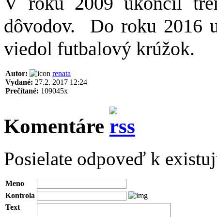
V roku 2009 ukončil tré
dôvodov.
Do roku 2016 uč
viedol futbalový krúžok.
Autor:
renata
Vydané:
27.2. 2017 12:24
Prečítané:
109045x
Komentáre
Posielate odpoveď k existu
Meno
Kontrola
Text