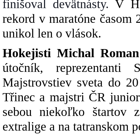
finišoval devätnásty.
V H
rekord v maratóne časom 2
unikol len o vlások.
Hokejisti Michal Roma
útočník, reprezentant
Majstrovstiev sveta do 20
Třinec a majstri ČR junio
sebou niekoľko štartov 
extralige a na tatranskom p