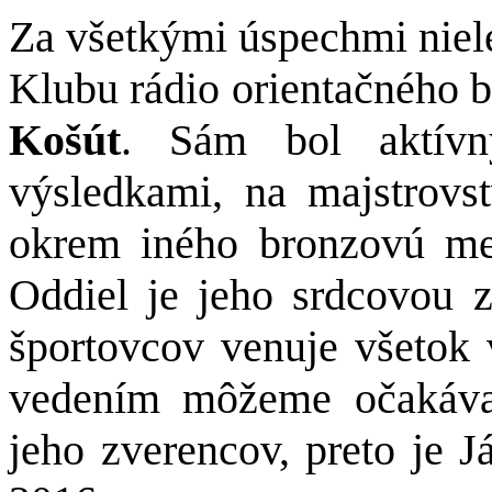
Za všetkými úspechmi niele
Klubu rádio orientačného 
Košút
. Sám bol aktívn
výsledkami, na majstrovs
okrem iného bronzovú med
Oddiel je jeho srdcovou 
športovcov venuje všetok 
vedením môžeme očakávať
jeho zverencov, preto je J