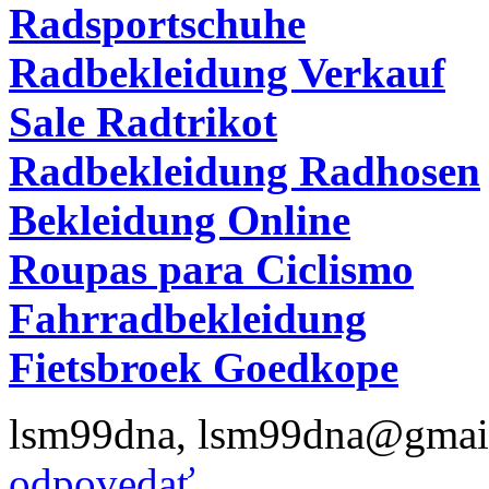
Radsportschuhe
Radbekleidung Verkauf
Sale Radtrikot
Radbekleidung Radhosen
Bekleidung Online
Roupas para Ciclismo
Fahrradbekleidung
Fietsbroek Goedkope
lsm99dna
,
lsm99dna@gmai
odpovedať