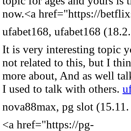
topic for ages and yours is 
now.<a href="https://betfli
ufabet168
,
ufabet168
(18.2
It is very interesting topic 
not related to this, but I th
more about, And as well talk
I used to talk with others.
u
nova88max
,
pg slot
(15.11.
<a href="https://pg-