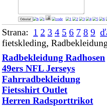
Strana:
1
2
3
4
5
6
7
8
9
ď
fietskleding
,
Radbekleidun
Radbekleidung Radhosen
49ers NFL Jerseys
Fahrradbekleidung
Fietsshirt Outlet
Herren Radsporttrikot