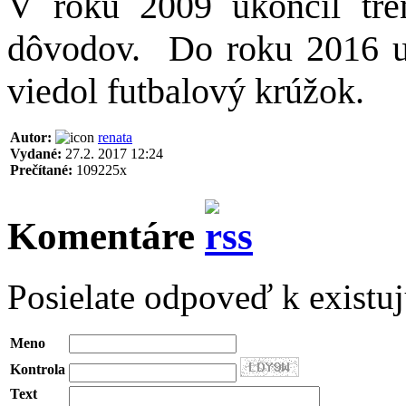
V roku 2009 ukončil tré
dôvodov.
Do roku 2016 uč
viedol futbalový krúžok.
Autor:
renata
Vydané:
27.2. 2017 12:24
Prečítané:
109225x
Komentáre
Posielate odpoveď k existu
Meno
Kontrola
Text