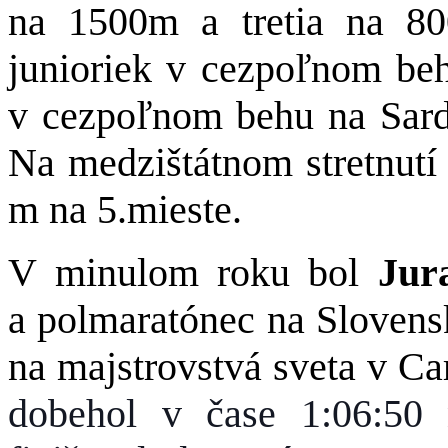
na 1500m a tretia na 8
junioriek v cezpoľnom beh
v cezpoľnom behu na Sardí
Na medzištátnom stretnutí
m na 5.mieste.
V minulom roku bol
Jura
a polmaratónec na Slovens
na majstrovstvá sveta v Ca
dobehol v čase 1:06:50