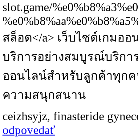
slot.game/%e0%b8%a3
%e0%b8%aa%e0%b8%a5%
สล็อต</a> เว็บไซต์เกมออน
บริการอย่างสมบูรณ์บริกา
ออนไลน์สำหรับลูกค้าทุกคนที
ความสนุกสนาน
ceizhsyjz
,
finasteride gyne
odpovedať