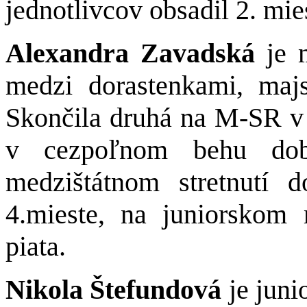
jednotlivcov obsadil 2. mie
Alexandra Zavadská
je 
medzi dorastenkami, maj
Skončila druhá na M-SR 
v cezpoľnom behu dob
medzištátnom stretnutí
4.mieste, na juniorskom 
piata.
Nikola Štefundová
je juni