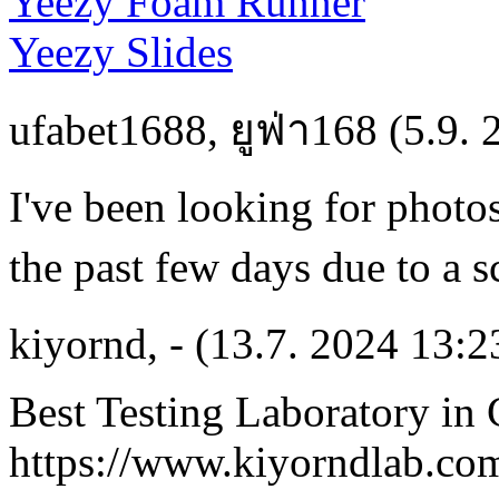
Yeezy Foam Runner
Yeezy Slides
ufabet1688
,
ยูฟ่า168
(5.9. 
I've been looking for photos
the past few days due to a 
kiyornd
,
-
(13.7. 2024 13:2
Best Testing Laboratory in
https://www.kiyorndlab.co