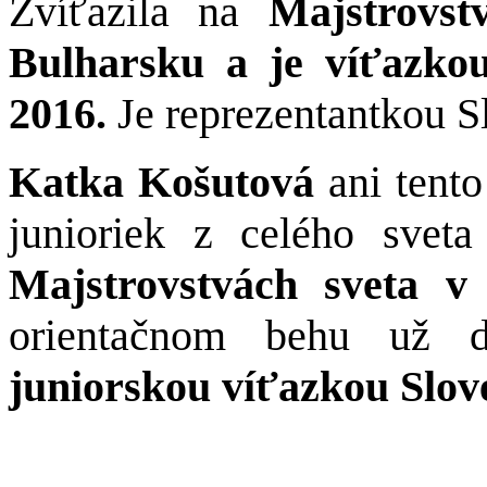
Zvíťazila na
Majstrovs
Bulharsku a je víťazk
2016.
Je reprezentantkou S
Katka Košutová
ani tento
junioriek z celého svet
Majstrovstvách sveta v
orientačnom behu už d
juniorskou víťazkou Slov