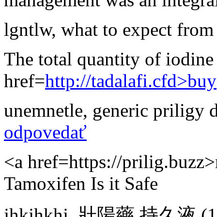
lgntlw
,
what to expect from
The total quantity of iodine
href=
http://tadalafi.cfd>buy
unemnetle
,
generic priligy
odpovedať
<a href=https://prilig.buzz>
Tamoxifen Is it Safe
jhkjhkhj
,
壯陽藥 持久液
(1