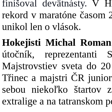
finišoval devätnásty.
V H
rekord v maratóne časom 2
unikol len o vlások.
Hokejisti Michal Roma
útočník, reprezentant
Majstrovstiev sveta do 20
Třinec a majstri ČR junio
sebou niekoľko štartov 
extralige a na tatranskom p