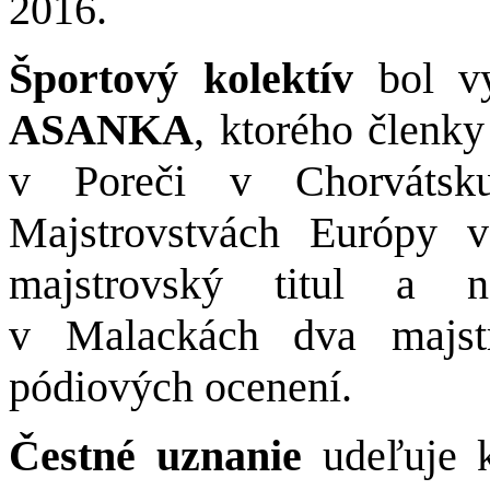
2016.
Športový kolektív
bol vy
ASANKA
,
ktorého členky
v Poreči v Chorvátsku
Majstrovstvách Európy v
majstrovský titul a n
v Malackách dva majstr
pódiových ocenení.
Čestné uznanie
udeľuje 