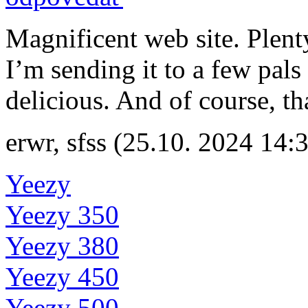
Magnificent web site. Plent
I’m sending it to a few pals
delicious. And of course, t
erwr
,
sfss
(25.10. 2024 14:
Yeezy
Yeezy 350
Yeezy 380
Yeezy 450
Yeezy 500