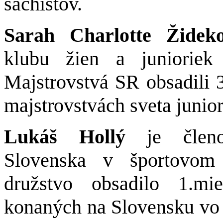
šachistov.
Sarah Charlotte Žide
klubu žien a juniori
Majstrovstvá SR obsadili 
majstrovstvách sveta junio
Lukáš Hollý
je členom
Slovenska v športovom
družstvo obsadilo 1.mi
konaných na Slovensku vo S