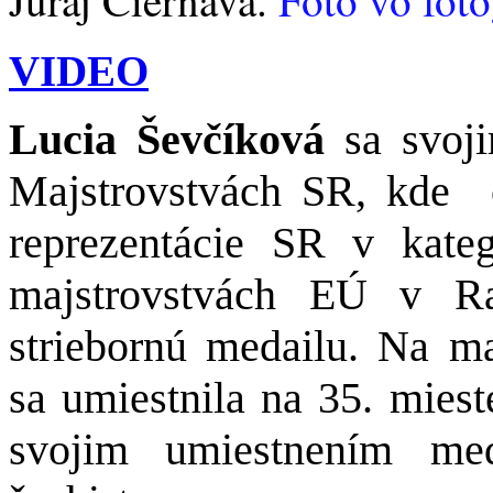
VIDEO
Lucia Ševčíková
sa svoj
Majstrovstvách SR, kde
reprezentácie SR v kate
majstrovstvách EÚ v Ra
striebornú medailu. Na ma
sa umiestnila na 35. miest
svojim umiestnením med