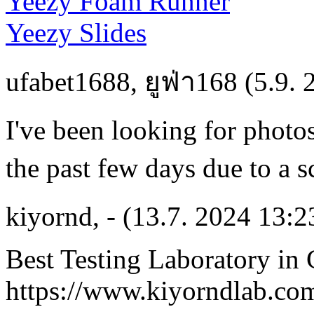
Yeezy Foam Runner
Yeezy Slides
ufabet1688
,
ยูฟ่า168
(5.9. 
I've been looking for photos
the past few days due to a 
kiyornd
,
-
(13.7. 2024 13:2
Best Testing Laboratory in
https://www.kiyorndlab.co