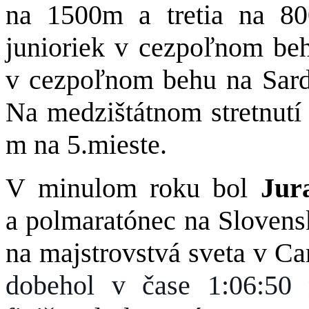
na 1500m a tretia na 8
junioriek v cezpoľnom beh
v cezpoľnom behu na Sardí
Na medzištátnom stretnutí
m na 5.mieste.
V minulom roku bol
Jura
a polmaratónec na Slovens
na majstrovstvá sveta v Ca
dobehol v čase 1:06:50