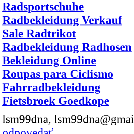
Radsportschuhe
Radbekleidung Verkauf
Sale Radtrikot
Radbekleidung Radhosen
Bekleidung Online
Roupas para Ciclismo
Fahrradbekleidung
Fietsbroek Goedkope
lsm99dna
,
lsm99dna@gmai
odpovedať