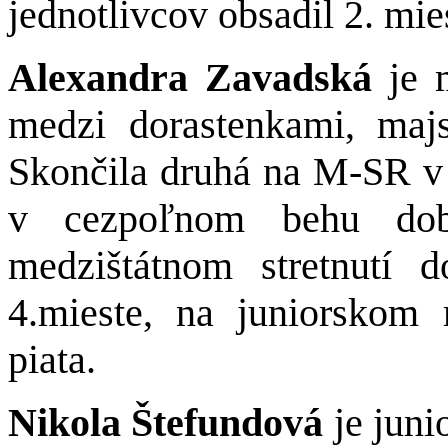
jednotlivcov obsadil 2. mie
Alexandra Zavadská
je 
medzi dorastenkami, maj
Skončila druhá na M-SR 
v cezpoľnom behu dob
medzištátnom stretnutí
4.mieste, na juniorskom 
piata.
Nikola Štefundová
je juni