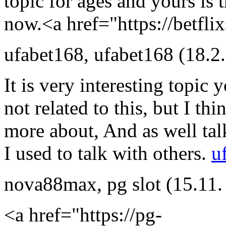
topic for ages and yours is 
now.<a href="https://betfli
ufabet168
,
ufabet168
(18.2
It is very interesting topic 
not related to this, but I th
more about, And as well talk
I used to talk with others.
u
nova88max
,
pg slot
(15.11.
<a href="https://pg-