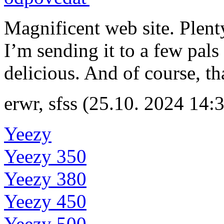
Magnificent web site. Plent
I’m sending it to a few pals
delicious. And of course, t
erwr
,
sfss
(25.10. 2024 14:
Yeezy
Yeezy 350
Yeezy 380
Yeezy 450
Yeezy 500