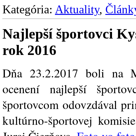
Kategória:
Aktuality
,
Článk
Najlepší športovci K
rok 2016
Dňa 23.2.2017 boli na 
ocenení najlepší šport
športovcom odovzdával prim
kultúrno-športovej komisi
Juraj Čierňava.
Foto vo foto