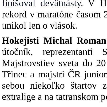
finišoval devätnásty.
V H
rekord v maratóne časom 2
unikol len o vlások.
Hokejisti Michal Roma
útočník, reprezentant
Majstrovstiev sveta do 20
Třinec a majstri ČR junio
sebou niekoľko štartov 
extralige a na tatranskom p