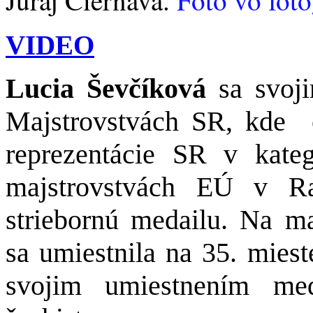
VIDEO
Lucia Ševčíková
sa svoj
Majstrovstvách SR, kde
reprezentácie SR v kate
majstrovstvách EÚ v Ra
striebornú medailu. Na ma
sa umiestnila na 35. miest
svojim umiestnením med