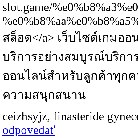
slot.game/%e0%b8%a3
%e0%b8%aa%e0%b8%a5%
สล็อต</a> เว็บไซต์เกมออน
บริการอย่างสมบูรณ์บริกา
ออนไลน์สำหรับลูกค้าทุกคนที
ความสนุกสนาน
ceizhsyjz
,
finasteride gyne
odpovedať