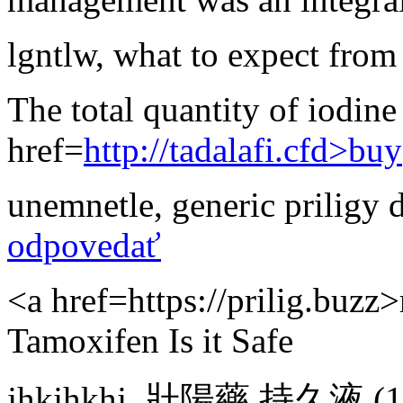
lgntlw
,
what to expect from
The total quantity of iodine
href=
http://tadalafi.cfd>buy
unemnetle
,
generic priligy
odpovedať
<a href=https://prilig.buzz>
Tamoxifen Is it Safe
jhkjhkhj
,
壯陽藥 持久液
(1