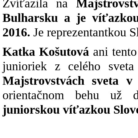
Zvíťazila na
Majstrovs
Bulharsku a je víťazk
2016.
Je reprezentantkou S
Katka Košutová
ani tento
junioriek z celého svet
Majstrovstvách sveta v
orientačnom behu už d
juniorskou víťazkou Slov