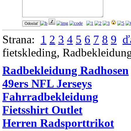
Strana:
1
2
3
4
5
6
7
8
9
ď
fietskleding
,
Radbekleidun
Radbekleidung Radhosen
49ers NFL Jerseys
Fahrradbekleidung
Fietsshirt Outlet
Herren Radsporttrikot