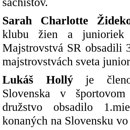
šachistov.
Sarah Charlotte Žide
klubu žien a juniori
Majstrovstvá SR obsadili 
majstrovstvách sveta junio
Lukáš Hollý
je členom
Slovenska v športovom
družstvo obsadilo 1.mi
konaných na Slovensku vo S