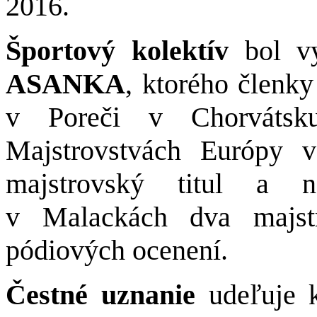
2016.
Športový kolektív
bol vy
ASANKA
,
ktorého členky
v Poreči v Chorvátsku
Majstrovstvách Európy v
majstrovský titul a n
v Malackách dva majstr
pódiových ocenení.
Čestné uznanie
udeľuje 