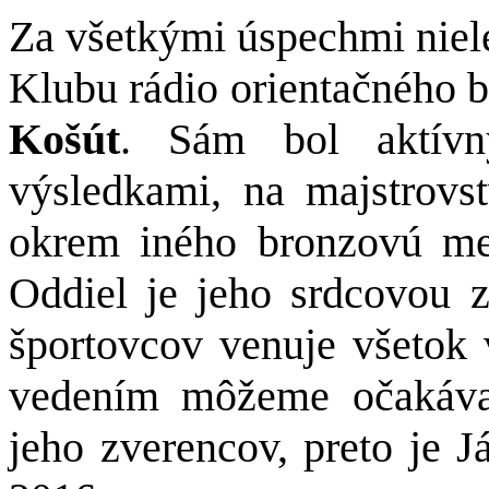
Za všetkými úspechmi niele
Klubu rádio orientačného 
Košút
. Sám bol aktívn
výsledkami, na majstrovs
okrem iného bronzovú med
Oddiel je jeho srdcovou 
športovcov venuje všetok 
vedením môžeme očakávať
jeho zverencov, preto je J