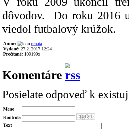
V roku 2009 ukončil tré
dôvodov.
Do roku 2016 uč
viedol futbalový krúžok.
Autor:
renata
Vydané:
27.2. 2017 12:24
Prečítané:
109199x
Komentáre
Posielate odpoveď k existu
Meno
Kontrola
Text