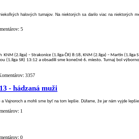
 niekoľkých halových turnajov. Na niektorých sa darilo viac na niektorých m
mentárov:
5
h
KNM (2.liga) – Strakonice (1.liga ČR) 8:18, KNM (2.liga) – Martin (1.liga
vou (1.liga SR) 13:12 a obsadili sme konečné 6. miesto. Turnaj bol výbor
Komentárov:
3357
013 - hádzaná muži
a Vajnoroch a mohli sme byť na tom lepšie. Dúfame, že jar nám vyjde lepšie
mentárov:
1
mentárov:
0