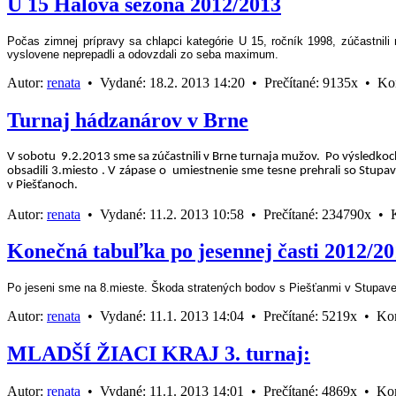
U 15 Halová sezóna 2012/2013
Počas zimnej prípravy sa chlapci kategórie U 15, ročník 1998, zúčastnili
vyslovene neprepadli a odovzdali zo seba maximum.
Autor:
renata
•
Vydané:
18.2. 2013 14:20 •
Prečítané:
9135x •
Ko
Turnaj hádzanárov v Brne
V sobotu
9.2.2013 sme sa zúčastnili v Brne turnaja mužov.
Po výsledkoc
obsadili 3.miesto . V zápase o umiestnenie sme tesne prehrali so Stupa
v Piešťanoch.
Autor:
renata
•
Vydané:
11.2. 2013 10:58 •
Prečítané:
234790x •
Konečná tabuľka po jesennej časti 2012/2
Po jeseni sme na 8.mieste. Škoda stratených bodov s Piešťanmi v Stupave 
Autor:
renata
•
Vydané:
11.1. 2013 14:04 •
Prečítané:
5219x •
Ko
MLADŠÍ ŽIACI KRAJ 3. turnaj:
Autor:
renata
•
Vydané:
11.1. 2013 14:01 •
Prečítané:
4869x •
Ko