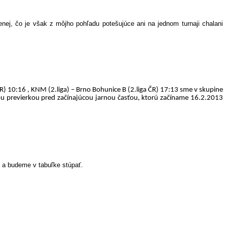
enej, čo je však z môjho pohľadu potešujúce ani na jednom turnaji chalani
 SR) 10:16 , KNM (2.liga) – Brno Bohunice B (2.liga ČR) 17:13 sme v skupine
nou previerkou pred začínajúcou jarnou časťou, ktorú začíname 16.2.2013
 a budeme v tabuľke stúpať.