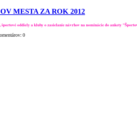
V MESTA ZA ROK 2012
 športové oddiely a kluby o zasielanie návrhov na nominácie do ankety "Šport
omentárov:
0