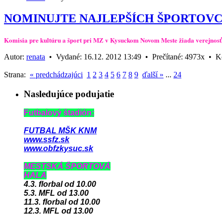
NOMINUJTE NAJLEPŠÍCH ŠPORTOVCO
Komisia pre kultúru a šport pri MZ v Kysuckom Novom Meste žiada verejnosť,
Autor:
renata
•
Vydané:
16.12. 2012 13:49 •
Prečítané:
4973x •
K
Strana:
« predchádzajúci
1
2
3
4
5
6
7
8
9
ďalší »
...
24
Nasledujúce podujatie
Futbalový štadión:
FUTBAL MŠK KNM
www.ssfz.sk
www.obfzkysuc.sk
MESTSKÁ ŠPORTOVÁ
HALA
4.3. florbal od 10.00
5.3. MFL od 13.00
11.3. florbal od 10.00
12.3. MFL od 13.00