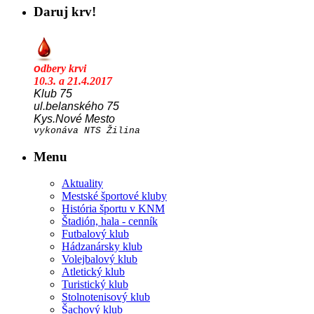
Daruj krv!
o
dbery krvi
10.3. a 21.4.2017
Klub 75
ul.belanského 75
Kys.Nové Mesto
vykonáva NTS Žilina
Menu
Aktuality
Mestské športové kluby
História športu v KNM
Štadión, hala - cenník
Futbalový klub
Hádzanársky klub
Volejbalový klub
Atletický klub
Turistický klub
Stolnotenisový klub
Šachový klub