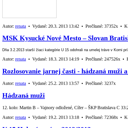
Autor:
renata
•
Vydané:
20.3. 2013 13:42 •
Prečítané:
37352x •
K
MSK Kysucké Nové Mesto – Slovan Bratisl
Dňa 3.2.2013 starší žiaci kategórie U 15 odohrali na umelej tráve v Korni pr
Autor:
renata
•
Vydané:
18.3. 2013 14:19 •
Prečítané:
247526x •
Rozlosovanie jarnej časti - hádzaná muži a
Autor:
renata
•
Vydané:
25.2. 2013 13:57 •
Prečítané:
3237x
Hádzaná muži
12. kolo: Martin B – Vajnory odložené, Cífer – ŠKP Bratislava C 33
Autor:
renata
•
Vydané:
19.2. 2013 13:18 •
Prečítané:
72368x •
K