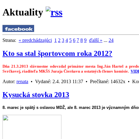
Aktuality
Strana:
« predchádzajúci
1
2
3
4
5
6
7
8
9
ďalší »
...
24
Kto sa stal športovcom roka 2012?
Dňa 21.3.2013 slávnostne odovzdal primátor mesta Ing.Ján Hartel a pred
Svrčkovej, riaditeľa MKŠS Juraja Čierňavu a ostatných členov komisie.
VID
Autor:
renata
•
Vydané:
2.4. 2013 11:37 •
Prečítané:
14632x •
Ko
Kysucká stovka 2013
8. marec je spätý s oslavou MDŽ, ale 8. marec 2013 je významným dň