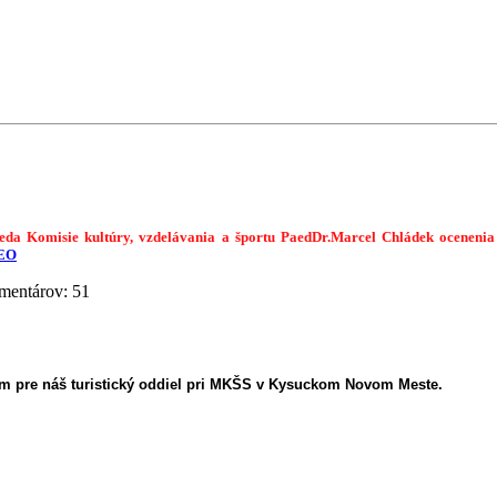
seda Komisie kultúry, vzdelávania a športu PaedDr.Marcel Chládek ocenenia
EO
mentárov:
51
om pre náš turistický oddiel pri MKŠS v Kysuckom Novom Meste.