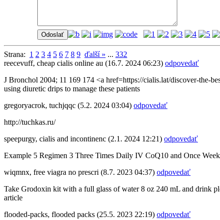
Strana:
1
2
3
4
5
6
7
8
9
ďalší »
...
332
reecevuff
,
cheap cialis online au
(16.7. 2024 06:23)
odpovedať
J Bronchol 2004; 11 169 174 <a href=https://cialis.lat/discover-the-be
using diuretic drips to manage these patients
gregoryacrok
,
tuchjqqc
(5.2. 2024 03:04)
odpovedať
http://tuchkas.ru/
speepurgy
,
cialis and incontinenc
(2.1. 2024 12:21)
odpovedať
Example 5 Regimen 3 Three Times Daily IV CoQ10 and Once Weekly Ge
wiqmnx
,
free viagra no prescri
(8.7. 2023 04:37)
odpovedať
Take Grodoxin kit with a full glass of water 8 oz 240 mL and drink 
article
flooded-packs
,
flooded packs
(25.5. 2023 22:19)
odpovedať