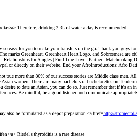
india</a> Therefore, drinking 2 3L of water a day is recommended
now so easy for you to make your transfers on the go. Thank you guys for 
he marks Greenheart, Greenheart Heart Logo, and Sobresmesa are either
 | Relationships for Singles | Find True Love | Partner | Matchmaking 
pal or directly on their website. End your AfroIntroductions: Afro Dati
 true more than 80% of our success stories are Middle class men. All ty
date Asian women. There are many bachelors or bachelorettes on Tendermee
ou desire to date an Asian, you can do so. Just remember that if it's an in
differences. Be mindful, be a good listener and communicate appropriately
may also be formulated as a depot preparation <a href=
http://stromectol
fen</a> Riedel s thyroiditis is a rare disease