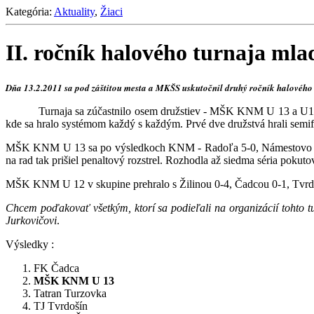
Kategória:
Aktuality
,
Žiaci
II. ročník halového turnaja mla
Dňa 13.2.2011 sa pod záštitou mesta a MKŠS uskutočnil druhý ročník halového 
Turnaja sa zúčastnilo osem družstiev - MŠK KNM U 13 a U12
kde sa hralo systémom každý s každým. Prvé dve družstvá hrali semifin
MŠK KNM U 13 sa po výsledkoch KNM - Radoľa 5-0, Námestovo 3-0, T
na rad tak prišiel penaltový rozstrel. Rozhodla až siedma séria pokut
MŠK KNM U 12 v skupine prehralo s Žilinou 0-4, Čadcou 0-1, Tvrdoš
Chcem poďakovať všetkým, ktorí sa podieľali na organizácií tohto
Jurkovičovi
.
Výsledky :
FK Čadca
MŠK KNM U 13
Tatran Turzovka
TJ Tvrdošín