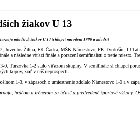
dších žiakov U 13
turnaja mladších žiakov U 13 (chlapci narodení 1998 a mladší)
, Juventus Žilina, FK Čadca, MŠK Námestovo, FK Tvrdošín, TJ Tatra
ále a následne víťazi finále a porazení semifinalisti o tretie miesto. T
urzovka 1-2 stalo víťazom skupiny. V semifinále si chlapci poradil
ových kopov, žiaľ v náš neprospech.
ínom 1-3, v zápasoch o umiestnenie zdolalo Námestovo 1-0 a v zápase
 turnaja, hráčom a trénerom za účasť a predvedené športové výkony.