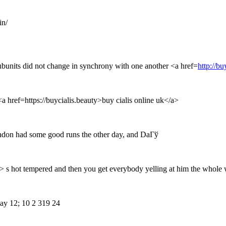
in/
subunits did not change in synchrony with one another <a href=
http://bu
a href=https://buycialis.beauty>buy cialis online uk</a>
andon had some good runs the other day, and DaГў
a> s hot tempered and then you get everybody yelling at him the whole
ay 12; 10 2 319 24