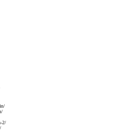
in/
n/
-2/
/