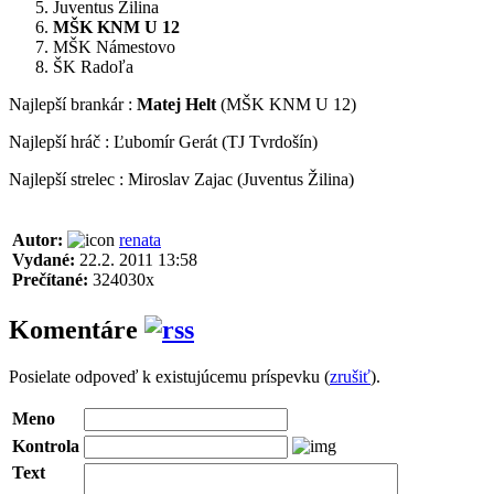
Juventus Žilina
MŠK KNM U 12
MŠK Námestovo
ŠK Radoľa
Najlepší brankár :
Matej Helt
(MŠK KNM U 12)
Najlepší hráč : Ľubomír Gerát (TJ Tvrdošín)
Najlepší strelec : Miroslav Zajac (Juventus Žilina)
Autor:
renata
Vydané:
22.2. 2011 13:58
Prečítané:
324030x
Komentáre
Posielate odpoveď k existujúcemu príspevku (
zrušiť
).
Meno
Kontrola
Text