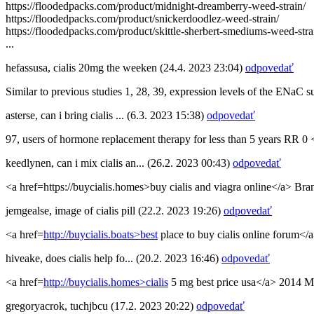
https://floodedpacks.com/product/midnight-dreamberry-weed-strain/
https://floodedpacks.com/product/snickerdoodlez-weed-strain/
https://floodedpacks.com/product/skittle-sherbert-smediums-weed-stra
...
hefassusa
,
cialis 20mg the weeken
(24.4. 2023 23:04)
odpovedať
Similar to previous studies 1, 28, 39, expression levels of the ENaC 
asterse
,
can i bring cialis ...
(6.3. 2023 15:38)
odpovedať
97, users of hormone replacement therapy for less than 5 years RR 0 <
keedlynen
,
can i mix cialis an...
(26.2. 2023 00:43)
odpovedať
<a href=https://buycialis.homes>buy cialis and viagra online</a> Br
jemgealse
,
image of cialis pill
(22.2. 2023 19:26)
odpovedať
<a href=
http://buycialis.boats>best
place to buy cialis online forum</
hiveake
,
does cialis help fo...
(20.2. 2023 16:46)
odpovedať
<a href=
http://buycialis.homes>cialis
5 mg best price usa</a> 2014 M
gregoryacrok
,
tuchjbcu
(17.2. 2023 20:22)
odpovedať