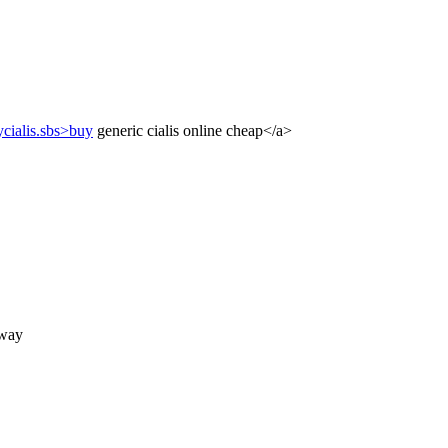
ycialis.sbs>buy
generic cialis online cheap</a>
 way