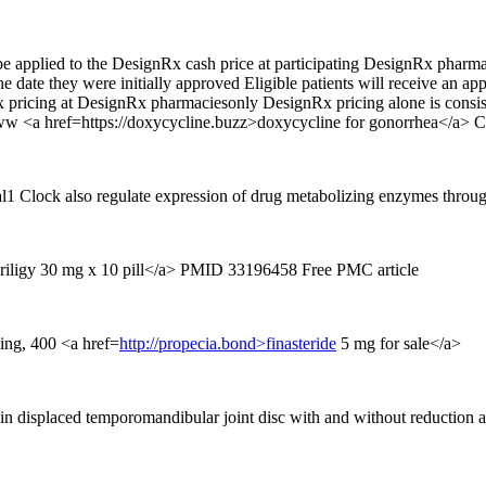
 be applied to the DesignRx cash price at participating DesignRx phar
 the date they were initially approved Eligible patients will receive an 
gnRx pricing at DesignRx pharmaciesonly DesignRx pricing alone is consist
www <a href=https://doxycycline.buzz>doxycycline for gonorrhea</a> C
l1 Clock also regulate expression of drug metabolizing enzymes throu
riligy 30 mg x 10 pill</a> PMID 33196458 Free PMC article
ing, 400 <a href=
http://propecia.bond>finasteride
5 mg for sale</a>
s in displaced temporomandibular joint disc with and without reductio