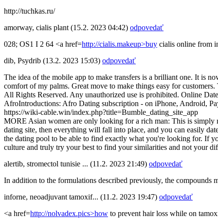
http://tuchkas.ru/
amorway
,
cialis plant
(15.2. 2023 04:42)
odpovedať
028; OS1 I 2 64 <a href=
http://cialis.makeup>buy
cialis online from 
dib
,
Psydrib
(13.2. 2023 15:03)
odpovedať
The idea of the mobile app to make transfers is a brilliant one. It is 
comfort of my palms. Great move to make things easy for customers. T
All Rights Reserved. Any unauthorized use is prohibited. Online Date
AfroIntroductions: Afro Dating subscription - on iPhone, Android, Pay
https://wiki-cable.win/index.php?title=Bumble_dating_site_app
MORE Asian women are only looking for a rich man: This is simply not
dating site, then everything will fall into place, and you can easily 
the dating pool to be able to find exactly what you're looking for. If y
culture and truly try your best to find your similarities and not your 
alertib
,
stromectol tunisie ...
(11.2. 2023 21:49)
odpovedať
In addition to the formulations described previously, the compounds 
inforne
,
neoadjuvant tamoxif...
(11.2. 2023 19:47)
odpovedať
<a href=
http://nolvadex.pics>how
to prevent hair loss while on tamoxi