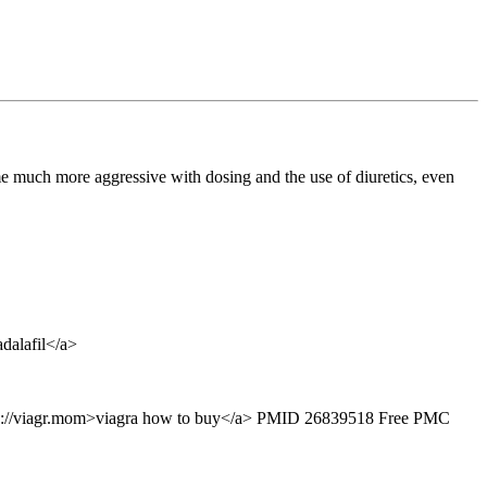
ome much more aggressive with dosing and the use of diuretics, even
dalafil</a>
f=https://viagr.mom>viagra how to buy</a> PMID 26839518 Free PMC