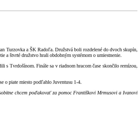
n Turzovka a ŠK Radoľa. Družstvá boli rozdelené do dvoch skupín,
retie a štvrté družstvo hrali obdobným systémom o umiestnenie.
i s Tvrdošínom. Finále sa v riadnom hracom čase skončilo remízou,
 o piate miesto podľahlo Juventusu 1-4.
 Osobitne chcem poďakovať za pomoc Františkovi Mrmusovi a Ivanovi