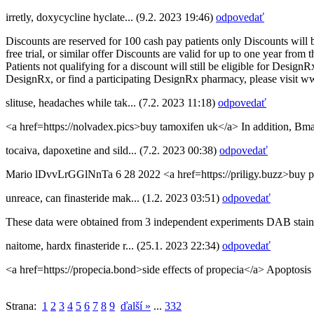
irretly
,
doxycycline hyclate...
(9.2. 2023 19:46)
odpovedať
Discounts are reserved for 100 cash pay patients only Discounts will
free trial, or similar offer Discounts are valid for up to one year from
Patients not qualifying for a discount will still be eligible for Desi
DesignRx, or find a participating DesignRx pharmacy, please visit 
slituse
,
headaches while tak...
(7.2. 2023 11:18)
odpovedať
<a href=https://nolvadex.pics>buy tamoxifen uk</a> In addition, Bma
tocaiva
,
dapoxetine and sild...
(7.2. 2023 00:38)
odpovedať
Mario lDvvLrGGlNnTa 6 28 2022 <a href=https://priligy.buzz>buy p
unreace
,
can finasteride mak...
(1.2. 2023 03:51)
odpovedať
These data were obtained from 3 independent experiments DAB stain
naitome
,
hardx finasteride r...
(25.1. 2023 22:34)
odpovedať
<a href=https://propecia.bond>side effects of propecia</a> Apoptosi
Strana:
1
2
3
4
5
6
7
8
9
ďalší »
...
332