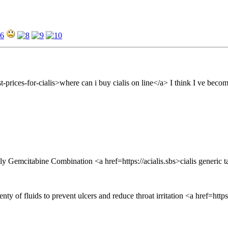
st-prices-for-cialis>where can i buy cialis on line</a> I think I ve bec
mcitabine Combination <a href=https://acialis.sbs>cialis generic ta
plenty of fluids to prevent ulcers and reduce throat irritation <a hre